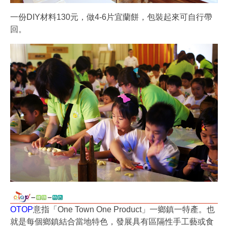
一份DIY材料130元，做4-6片宜蘭餅，包裝起來可自行帶
回。
OTOP
意指「One Town One Product」一鄉鎮一特產。也
就是每個鄉鎮結合當地特色，發展具有區隔性手工藝或食