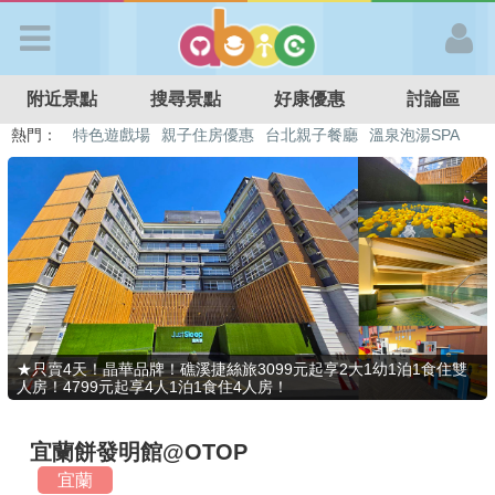
歡迎加入
附近景點
搜尋景點
好康優惠
討論區
APP登入
熱門：
特色遊戲場
親子住房優惠
台北親子餐廳
溫泉泡湯SPA
溜滑梯民宿
觀光工廠
DIY摘果
日本親子景點
首 頁
搜尋景點
好康優惠
★只賣4天！晶華品牌！礁溪捷絲旅3099元起享2大1幼1泊1食住雙
人房！4799元起享4人1泊1食住4人房！
最新消息
宜蘭餅發明館@OTOP
最新留言
宜蘭