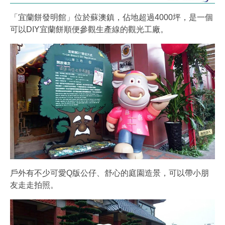
「宜蘭餅發明館」位於蘇澳鎮，佔地超過4000坪，是一個
可以DIY宜蘭餅順便參觀生產線的觀光工廠。
戶外有不少可愛Q版公仔、舒心的庭園造景，可以帶小朋
友走走拍照。