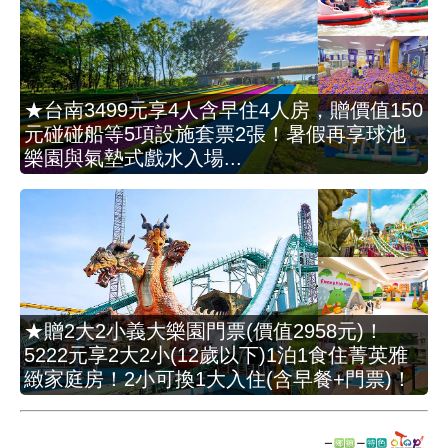
★台南3499元享4人含早住4人房，贈價值150
元碰碰船等5項設施套票2張！暑假再享球池
樂園與氣墊式戲水入場...
★贈2大2小義大樂園門票(價值2958元)！
5222元享2大2小(12歲以下)1泊1食住菁英雅
緻家庭房！2小可換1大入住(含早餐+門票)！