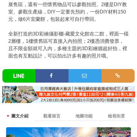
展售區，還有一些懷舊物品可以參觀拍照。2樓是DIY教
室、參觀生產線，DIY一定要先預約，一份DIY材料150
元，做6片宜蘭餅，包裝起來可自行帶回。
全新打造的3D彩繪攝影棚-藏愛文化館在二館，裡面一樣
2層樓，1樓懷舊區可直接入內拍照；2樓憑消費發票，
且不限金額就可入內，多種主題的3D彩繪牆超好拍，裡
面也有互動設計，可以拍出許多有趣的照片哦。
圖文介紹
觀看留言
地圖功能
檢視街景