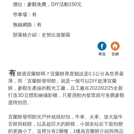
價位：參觀免費，DIY活動150元
停車場：有
無線網路：有
部落格介紹：
史努比遊樂園
專頁
官網
有
聽過宜蘭餅嗎？宜蘭餅厚度聽說是0.1公分為世界最
薄，而「宜蘭餅發明館」就是一個可以DIY超薄宜蘭
餅，參觀生產線的觀光工廠，且工廠在2022/02/25全新
打造3D立體彩繪攝影棚，只要憑館內發票就可免費參觀
盡情拍照。
宜蘭餅發明館光戶外就很好拍，牛車、火車、放大版牛
舌餅與糕餅，以及超巨大的餅模，小朋友站在下面拍變
的更嬌小了。這裡分有2層樓，1樓為宜蘭餅介紹與商品