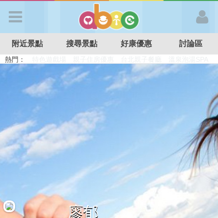
歡迎加入
附近景點
搜尋景點
好康優惠
討論區
APP登入
熱門：
溜滑梯民宿
觀光工廠
DIY摘果
日本親子景點
特色遊戲場
親子住房優惠
台北親子餐廳
溫泉泡湯SPA
首 頁
搜尋景點
好康優惠
最新消息
最新留言
廖郁