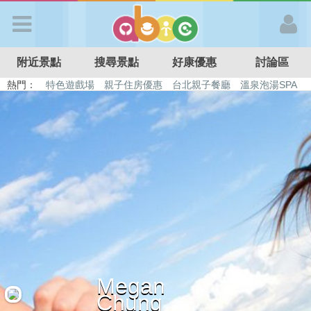
歡迎加入
附近景點
搜尋景點
好康優惠
討論區
APP登入
熱門：
特色遊戲場
親子住房優惠
台北親子餐廳
溫泉泡湯SPA
溜滑梯民宿
觀光工廠
DIY摘果
日本親子景點
首 頁
搜尋景點
好康優惠
最新消息
Megan
最新留言
Chung