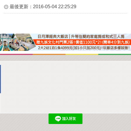
最後更新：
2016-05-04 22:25:29