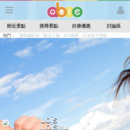
歡迎加入
附近景點
搜尋景點
好康優惠
討論區
APP登入
熱門：
溜滑梯民宿
觀光工廠
DIY摘果
日本親子景點
特色遊戲場
親子住房優惠
台北親子餐廳
溫泉泡湯SPA
首 頁
搜尋景點
好康優惠
最新消息
Lois
最新留言
Loiswu