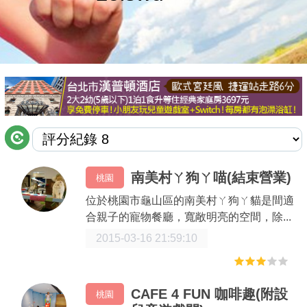
商家合作
推薦景點
討論區
聯絡我們
南美村ㄚ狗ㄚ喵(結束營業)
桃園
APP下載
位於桃園市龜山區的南美村ㄚ狗ㄚ貓是間適
合親子的寵物餐廳，寬敞明亮的空間，除...
2015-03-16 21:59:10
CAFE 4 FUN 咖啡趣(附設
桃園