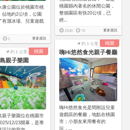
桃園縣內著名的休閒公園，
永康公園位於桃園市桃
整個園區有快20公頃，已
，佔地約2公頃，公園
經...
了有溜冰場、兒童遊戲
更多資訊
2530
70
更多資訊
2
桃園
約 1 公里
桃園
嗨Hi悠然食光親子餐廳
約 1 公里
島親子樂園
嗨Hi悠然食光是間附設兒童
遊戲區的餐廳，地點在桃園
島親子樂園位在桃園市
市；小朋友來用餐有的
025/12/23開幕，是專
玩，...
設計的室內...