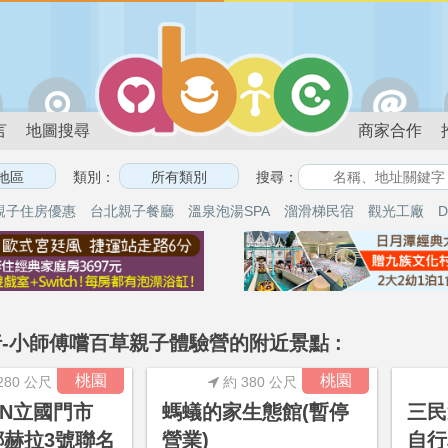
言
地圖搜尋
商家合作
類別：
搜尋：
親子住房優惠
台北親子餐廳
溫泉泡湯SPA
溜滑梯民宿
觀光工廠
D
-小師傅嚐百草親子體驗營的附近景點 :
桃園
桃園
280 公尺
約 380 公尺
VEN立國門市
螞蟻的家生態館(暫停
三民
卡娜赫拉3號聯名
營業)
自行