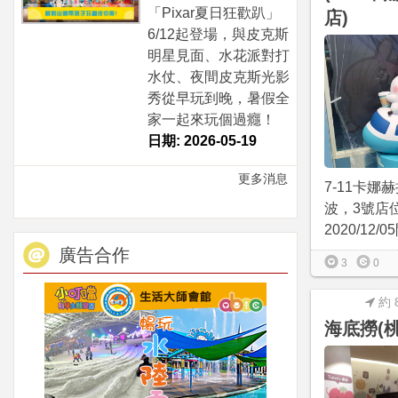
「Pixar夏日狂歡趴」
店)
6/12起登場，與皮克斯
明星見面、水花派對打
水仗、夜間皮克斯光影
秀從早玩到晚，暑假全
家一起來玩個過癮！
日期: 2026-05-19
更多消息
7-11卡娜
波，3號店
2020/12/05
廣告合作
3
0
約 
海底撈(