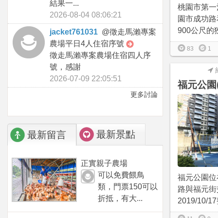
結果一...
桃園市第一
2026-08-04 08:06:21
園市成功路
900公尺的
jacket761031
@
徵走馬瀨專案
農場平日4人住宿序號
83
1
徵走馬瀨專案農場住宿四人序
號，感謝
2026-07-09 22:05:51
福元公園
更多討論
最新景點
最新留言
正實親子農場
可以免費餵鳥
福元公園位
類，門票150可以
路與福元街
折抵，有大...
2019/10/