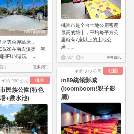
桃園市是全台土地公廟密度
最高的城市，平均每平方公
里就有7座以上的土地公
首座雲朵彈跳床，
廟，...
4/06/28在南崁溪第一河
開FUN遊玩！...
更多資訊
367
6
更多資訊
1
桃園
約 870 公尺
in89統領影城
桃園
約 960 公尺
(boomboom!親子影
市民族公園(特色
廳)
場+戲水池)