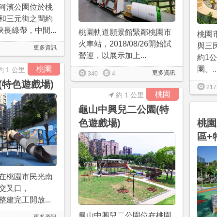
河濱公園位於桃
和三元街之間約
狹長綠帶，中間...
桃園軌道願景館緊鄰桃園市
桃園
火車站，2018/08/26開始試
與三
更多資訊
營運，以展示加上...
約1
桃園
園。..
約 1 公里
更多資訊
340
4
(特色遊戲場)
217
桃園
約 1 公里
龜山中興兒二公園(特
色遊戲場)
桃園
區+
在桃園市民光南
交叉口，
17整建完工開放...
龜山中興兒二公園位在桃園