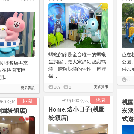
螞蟻的家是全台唯一的螞蟻
位在
生態館，教大家詳細認識螞
公園
赫拉聯名店再來一
蟻、瞭解螞蟻的習性。這裡
供民眾
位在桃園市區，
採...
開...
39
更多資訊
169
2
更多資訊
桃園
約 860 公尺
桃園
桃園
860 公尺
Home.焙小日子(桃園
桃園統領店)
崁溪
統領店)
式遊