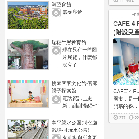
11
0
渴望會館
需要序號
CAFE 4
(附設兒
瑞穗生態教育館
現在只有一些圖
片展覽，什麼都
沒有了
桃園客家文化館-客家
親子探索館
CAFE' 4
電話資訊已更
園市，是一間
新，謝謝提醒~^^
開幕的餐...
377
22
享平親水公園(特色遊
戲場-可玩水公園)
有流動廁所會更