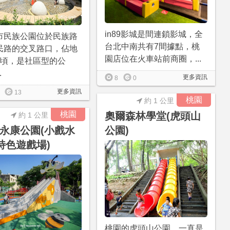
in89影城是間連鎖影城，全
市民族公園位於民族路
台北中南共有7間據點，桃
民路的交叉路口，佔地
園店位在火車站前商圈，...
公頃，是社區型的公
.
更多資訊
8
0
更多資訊
13
桃園
約 1 公里
桃園
奧爾森林學堂(虎頭山
約 1 公里
永康公園(小戲水
公園)
特色遊戲場)
桃園的虎頭山公園，一直是