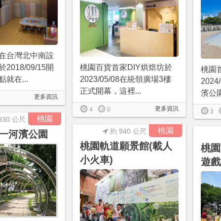
在台灣北中南設
018/09/15開
桃園百貨首家DIY烘焙坊於
桃園
就在...
2023/05/08在統領廣場3樓
202
正式開幕，這裡...
濱公園
更多資訊
更多資訊
4
0
3
桃園
930 公尺
桃園
約 940 公尺
一河濱公園
桃園軌道願景館(載人
桃園
小火車)
遊戲