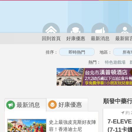
回到首頁
好康優惠
最新消息
最新留
排序：
地區：
熱門：
特色遊戲場
順發中藥行
好康優惠
最新消息
約 
7-ELE
史上最強皮克斯好友陣
(7-11
容！香港迪士尼