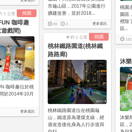
更多資訊
市龜山區，2017年公園進行
桃園
桃園
擴建改善，並於2018...
約 1 公里
園區
裡除
 FUN 咖啡趣
更多資訊
85
2
區...
童遊戲間)
桃園
約 1 公里
182
桃林鐵路園道(桃林鐵
路路廊)
沐樂
 FUN 咖啡趣位於桃
於2014年10月
桃林鐵路園道位在桃園龜
更多資訊
山，鐵道原為運煤支線，經
沐樂
過改造後化身為人行步道與
區，2
自行...
為兒童