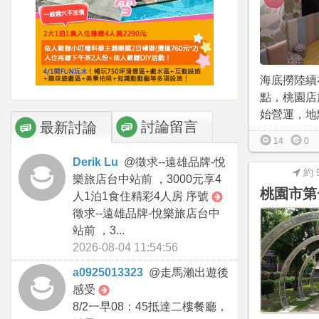
海底撈陸續
點，桃園店於2
始營運，地點
討論留言
最新討論
14
0
Derik Lu
@
徵求--遠雄品牌-悅
約 
樂旅店台中站前 ，3000元享4
桃園市第
人1泊1食住精彩4人房 序號
徵求--遠雄品牌-悅樂旅店台中
站前 ，3...
2026-08-04 11:54:56
a0925013323
@
走馬瀨出遊後
感受
8/2一早08：45抵達二樓餐廳，