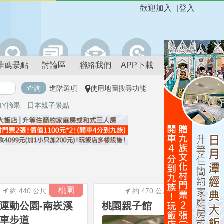
歡迎加入
|
登入
推薦景點
討論區
聯絡我們
APP下載
進階選項
使用地圖搜尋功能
IY摘果
日本親子景點
進階搜尋
桃園
桃園
約 440 公尺
約 470 公尺
運動公園-南崁溪
桃園親子館
車步道