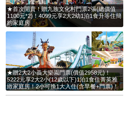
★首次開賣！贈九族文化村門票2張(總價值
1100元*2)！4099元享2大2幼1泊1食升等住簡
約家庭房
★贈2大2小義大樂園門票(價值2958元)！
5222元享2大2小(12歲以下)1泊1食住菁英雅
緻家庭房！2小可換1大入住(含早餐+門票)！