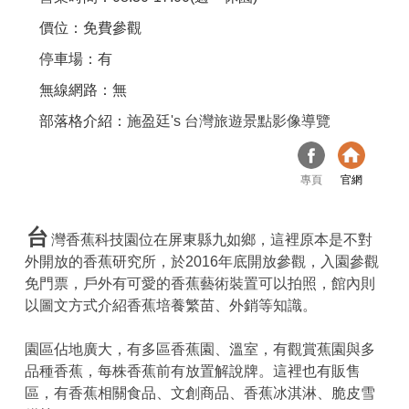
價位：免費參觀
停車場：有
無線網路：無
部落格介紹：
施盈廷's 台灣旅遊景點影像導覽
專頁
官網
台
灣香蕉科技園位在屏東縣九如鄉，這裡原本是不對
外開放的香蕉研究所，於2016年底開放參觀，入園參觀
免門票，戶外有可愛的香蕉藝術裝置可以拍照，館內則
以圖文方式介紹香蕉培養繁苗、外銷等知識。
園區佔地廣大，有多區香蕉園、溫室，有觀賞蕉園與多
品種香蕉，每株香蕉前有放置解說牌。這裡也有販售
區，有香蕉相關食品、文創商品、香蕉冰淇淋、脆皮雪