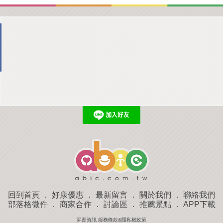
回到首頁
．
好康優惠
．
最新留言
．
關於我們
．
聯絡我們
部落格微件
．
商家合作
．
討論區
．
推薦景點
．
APP下載
羿磊資訊 服務條款&隱私權政策