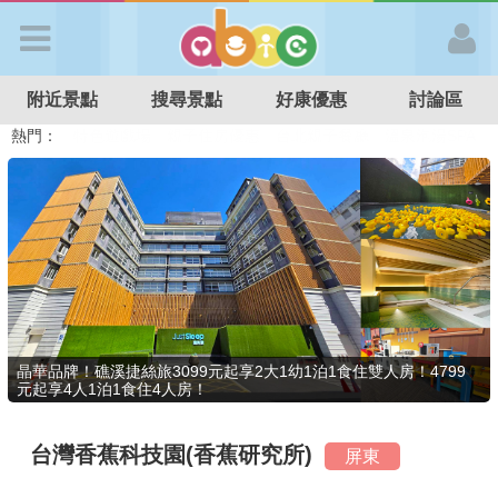
歡迎加入
附近景點
搜尋景點
好康優惠
討論區
APP登入
熱門：
溜滑梯民宿
觀光工廠
DIY摘果
日本親子景點
特色遊戲場
親子住房優惠
台北親子餐廳
溫泉泡湯SPA
首 頁
搜尋景點
好康優惠
晶華品牌！礁溪捷絲旅3099元起享2大1幼1泊1食住雙人房！4799
元起享4人1泊1食住4人房！
最新消息
台灣香蕉科技園(香蕉研究所)
屏東
最新留言