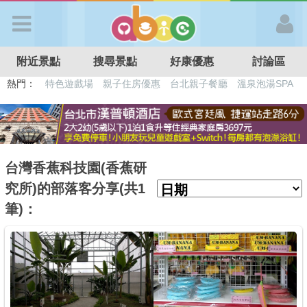
歡迎加入
附近景點
搜尋景點
好康優惠
討論區
APP登入
熱門：
特色遊戲場
親子住房優惠
台北親子餐廳
溫泉泡湯SPA
溜滑梯民宿
觀光工廠
DIY摘果
日本親子景點
首 頁
搜尋景點
台灣香蕉科技園(香蕉研
究所)的部落客分享(共1
好康優惠
筆)：
最新消息
最新留言