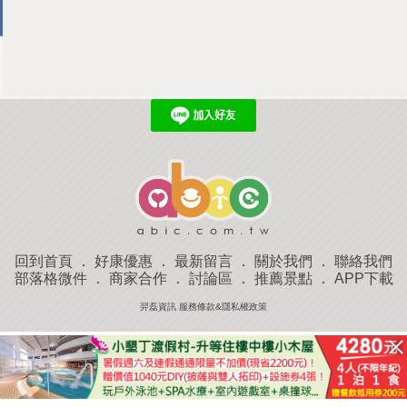
回到首頁
．
好康優惠
．
最新留言
．
關於我們
．
聯絡我們
部落格微件
．
商家合作
．
討論區
．
推薦景點
．
APP下載
羿磊資訊 服務條款&隱私權政策