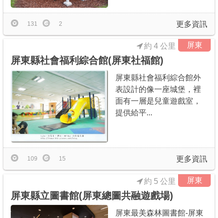
更多資訊
131
2
屏東
約 4 公里
屏東縣社會福利綜合館(屏東社福館)
屏東縣社會福利綜合館外
表設計的像一座城堡，裡
面有一層是兒童遊戲室，
提供給平...
更多資訊
109
15
屏東
約 5 公里
屏東縣立圖書館(屏東總圖共融遊戲場)
屏東最美森林圖書館-屏東