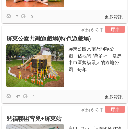
更多資訊
7
0
屏東
約 6 公里
屏東公園共融遊戲場(特色遊戲場)
屏東公園又稱為阿猴公
園，佔地約2萬多坪，是屏
東市區規模最大的綠地公
園，每年...
更多資訊
47
1
屏東
約 6 公里
兒福聯盟育兒+屏東站
育兒+是由兒福聯盟所打造