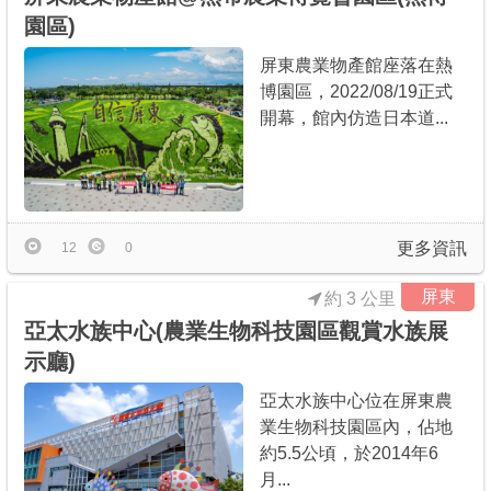
園區)
屏東農業物產館座落在熱
博園區，2022/08/19正式
開幕，館內仿造日本道...
更多資訊
12
0
屏東
約 3 公里
亞太水族中心(農業生物科技園區觀賞水族展
示廳)
亞太水族中心位在屏東農
業生物科技園區內，佔地
約5.5公頃，於2014年6
月...