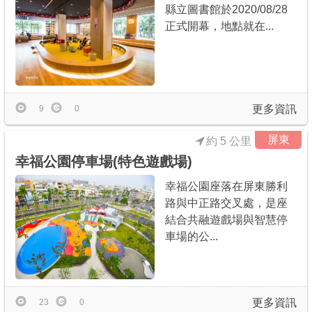
縣立圖書館於2020/08/28
正式開幕，地點就在...
更多資訊
9
0
屏東
約 5 公里
幸福公園停車場(特色遊戲場)
幸福公園座落在屏東勝利
路與中正路交叉處，是座
結合共融遊戲場與智慧停
車場的公...
更多資訊
23
0