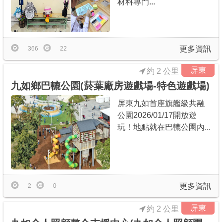
材料專門...
商家合作
推薦景點
更多資訊
366
22
屏東
約 2 公里
討論區
九如鄉巴轆公園(菸葉廠房遊戲場-特色遊戲場)
屏東九如首座旗艦級共融
聯絡我們
公園2026/01/17開放遊
玩！地點就在巴轆公園內...
APP下載
更多資訊
2
0
屏東
約 2 公里