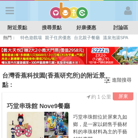
歡迎加入
附近景點
搜尋景點
好康優惠
討論區
APP登入
熱門：
特色遊戲場
親子住房優惠
台北親子餐廳
溫泉泡湯SPA
溜滑梯民宿
觀光工廠
DIY摘果
日本親子景點
首 頁
搜尋景點
台灣香蕉科技園(香蕉研究所)的附近景
進階搜尋
點 :
好康優惠
屏東
約 1 公里
巧堂串珠館 Nove9餐廳
最新消息
巧堂串珠館位於屏東九如
鄉，是一家以銷售手藝材
最新留言
料的串珠材料為主的手藝