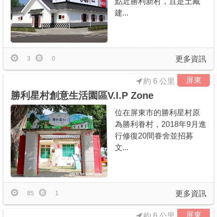
點近勝利新村，且是土藏
建...
更多資訊
3
0
屏東
約 6 公里
勝利星村創意生活園區V.I.P Zone
位在屏東市的勝利星村原
為勝利眷村，2018年9月進
行修復20間眷舍並招募
文...
更多資訊
85
1
屏東
約 6 公里