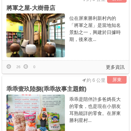
將軍之屋-大樹冊店
位在屏東勝利新村內的
「將軍之屋」是當地知名
景點之一，興建於日據時
期，後來改...
更多資訊
26
0
屏東
約 6 公里
乖乖壹玖陸捌(乖乖故事主題館)
乖乖是陪伴許多爸媽長大
的零食，也是現在小朋友
耳熟能詳的零食。在屏東
勝利星村...