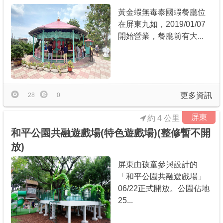
黃金蝦無毒泰國蝦餐廳位
在屏東九如，2019/01/07
開始營業，餐廳前有大...
更多資訊
28
0
屏東
約 4 公里
和平公園共融遊戲場(特色遊戲場)(整修暫不開
放)
屏東由孩童參與設計的
「和平公園共融遊戲場」
06/22正式開放。公園佔地
25...