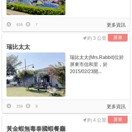
更多資訊
638
7
屏東
約 3 公里
瑞比太太
瑞比太太(Mrs.Rabbit)位於
屏東市信和里，於
2015/02/23開...
更多資訊
259
9
屏東
約 4 公里
黃金蝦無毒泰國蝦餐廳