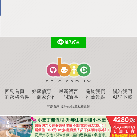
回到首頁
．
好康優惠
．
最新留言
．
關於我們
．
聯絡我們
部落格微件
．
商家合作
．
討論區
．
推薦景點
．
APP下載
羿磊資訊 服務條款&隱私權政策