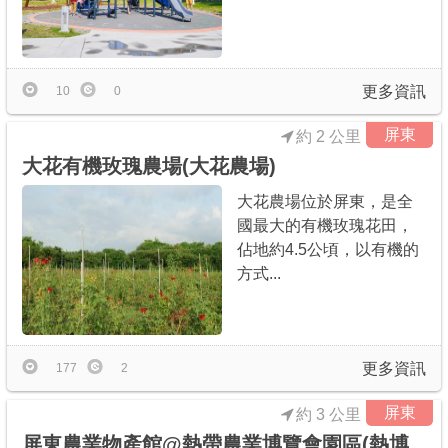
更多資訊
10
0
屏東
約 2 公里
大花有機玫瑰農場(大花農場)
大花農場位於屏東，是全
國最大的有機玫瑰花田，
佔地約4.5公頃，以有機的
方式...
更多資訊
177
2
屏東
約 3 公里
屏東農業物產館@熱帶農業博覽會園區(熱博