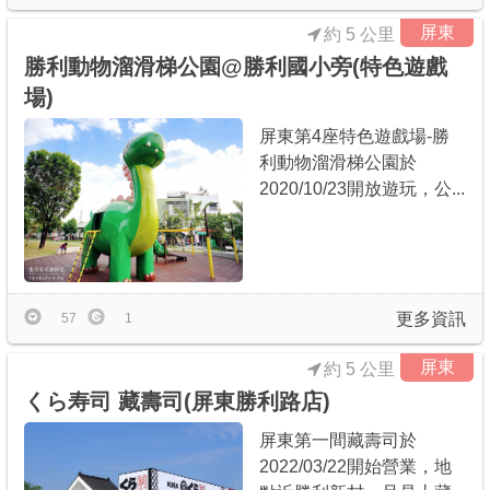
屏東
約 5 公里
勝利動物溜滑梯公園@勝利國小旁(特色遊戲
場)
屏東第4座特色遊戲場-勝
利動物溜滑梯公園於
2020/10/23開放遊玩，公...
更多資訊
57
1
屏東
約 5 公里
くら寿司 藏壽司(屏東勝利路店)
屏東第一間藏壽司於
2022/03/22開始營業，地