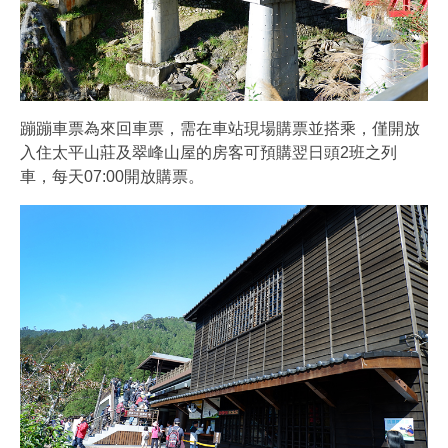
蹦蹦車票為來回車票，需在車站現場購票並搭乘，僅開放
入住太平山莊及翠峰山屋的房客可預購翌日頭2班之列
車，每天07:00開放購票。