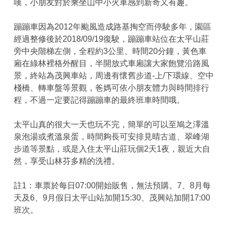
嘆，小朋友對於乘坐山中小火車感到新奇又有趣。
蹦蹦車因為2012年颱風造成路基掏空而停駛多年，園區
經過整修後於2018/09/19復駛，蹦蹦車站位在太平山莊
旁中央階梯左側，全程約3公里、時間20分鐘，黃色車
廂在綠林裡格外醒目，半開放式車廂讓大家飽覽沿路風
景，終站為茂興車站，周邊有懷舊步道-上/下環線、空中
棧橋、轉車盤等景觀，爸媽可依小朋友體力與時間排行
程，不過一定要記得蹦蹦車的最終班車時間哦。
太平山真的很大一天也玩不完，簡單的可以至鳩之澤溫
泉泡湯或煮溫泉蛋，時間夠長可安排見晴古道、翠峰湖
步道等景點，或是入住太平山莊玩個2天1夜，親近大自
然，享受山林芬多精的洗禮。
註1：車票於每日07:00開始販售，無法預購。7、8月每
天及6、9月假日太平山站加開15:30、茂興站加開17:00
班次。