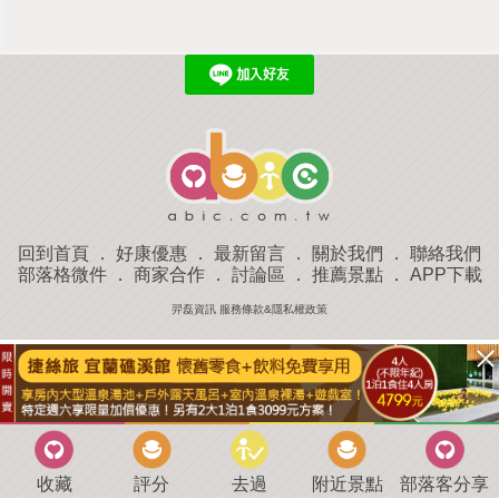
回到首頁
．
好康優惠
．
最新留言
．
關於我們
．
聯絡我們
部落格微件
．
商家合作
．
討論區
．
推薦景點
．
APP下載
羿磊資訊 服務條款&隱私權政策
收藏
評分
去過
附近景點
部落客分享