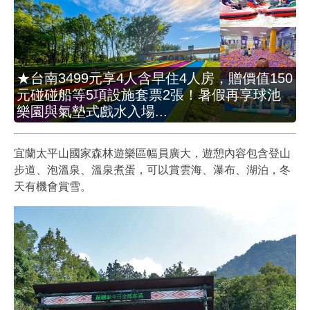
★台南3499元享4人含早住4人房，贈價值150
元碰碰船等5項設施套票2張！暑假再享球池
樂園與氣墊式戲水入場...
宜蘭太平山國家森林遊樂區幅員廣大，遊憩內容包含登山
步道、泡溫泉、溫泉煮蛋，可以賞雲海、瀑布、湖泊，冬
天有機會賞雪。