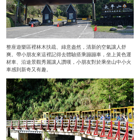
整座遊樂區裡林木扶疏、綠意盎然，清新的空氣讓人舒
爽。帶小朋友來這裡記得去體驗搭乘蹦蹦車，坐上黃色運
材車、沿途景觀秀麗讓人讚嘆，小朋友對於乘坐山中小火
車感到新奇又有趣。