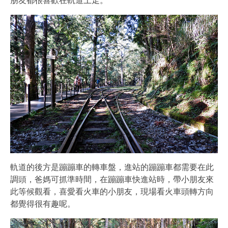
朋友都很喜歡在軌道上走。
軌道的後方是蹦蹦車的轉車盤，進站的蹦蹦車都需要在此
調頭，爸媽可抓準時間，在蹦蹦車快進站時，帶小朋友來
此等候觀看，喜愛看火車的小朋友，現場看火車頭轉方向
都覺得很有趣呢。