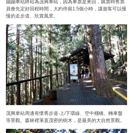
蹦蹦車站終站為茂興車站，因為車票是來回，購票時售票
員會先定好回程時間，大約停留1.5個小時，讓遊客可以慢
慢的走步道、欣賞風景。
茂興車站周邊有懷舊步道-上/下環線、空中棧橋、轉車盤
等景觀。森林裡筆直茂密的樹木，是最美的大自然景觀。