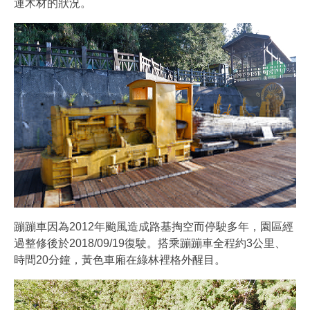
運木材的狀況。
蹦蹦車因為2012年颱風造成路基掏空而停駛多年，園區經
過整修後於2018/09/19復駛。搭乘蹦蹦車全程約3公里、
時間20分鐘，黃色車廂在綠林裡格外醒目。