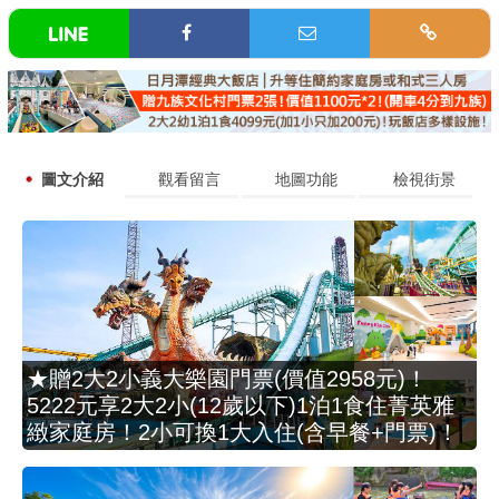
圖文介紹
觀看留言
地圖功能
檢視街景
★贈2大2小義大樂園門票(價值2958元)！
5222元享2大2小(12歲以下)1泊1食住菁英雅
緻家庭房！2小可換1大入住(含早餐+門票)！