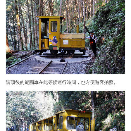
調頭後的蹦蹦車在此等候運行時間，也方便遊客拍照。