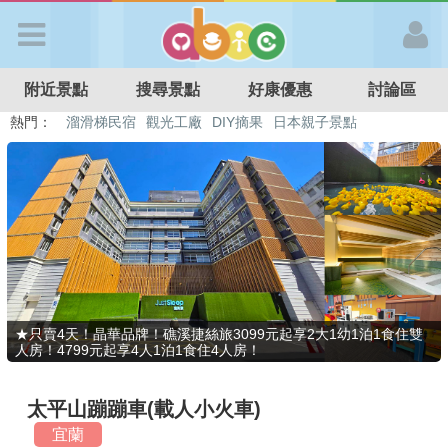
歡迎加入
附近景點
搜尋景點
好康優惠
討論區
APP登入
熱門：
溜滑梯民宿
觀光工廠
DIY摘果
日本親子景點
特色遊戲場
親子住房優惠
台北親子餐廳
溫泉泡湯SPA
首 頁
搜尋景點
好康優惠
★只賣4天！晶華品牌！礁溪捷絲旅3099元起享2大1幼1泊1食住雙
人房！4799元起享4人1泊1食住4人房！
最新消息
太平山蹦蹦車(載人小火車)
最新留言
宜蘭