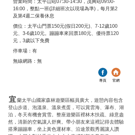
營業時間：太平山站07:30-14:30，茂興站09:00-
16:00，整點一班(詳細班次以現場為準)，每月第2
及第4週二保養休息
價位：太平山門票150元(假日200元)、7-12歲100
元、3-6歲10元。蹦蹦車來回票180元、優待票120
元，3歲以下免費
停車場：有
無線網路：無
專頁
官網
宜
蘭太平山國家森林遊樂區幅員廣大，遊憩內容包含
登山步道、泡溫泉、溫泉煮蛋，可以賞雲海、瀑布、湖
泊，冬天有機會賞雪。整座遊樂區裡林木扶疏、綠意盎
然，清新的空氣讓人舒爽。帶小朋友來這裡記得去體驗
搭乘蹦蹦車，坐上黃色運材車、沿途景觀秀麗讓人讚