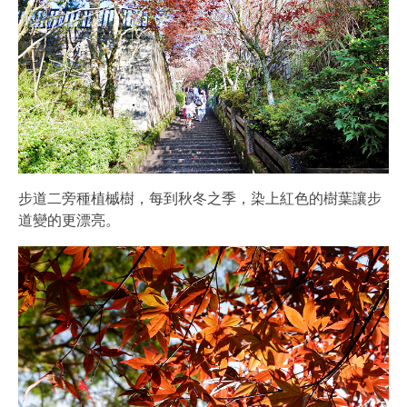
步道二旁種植槭樹，每到秋冬之季，染上紅色的樹葉讓步
道變的更漂亮。