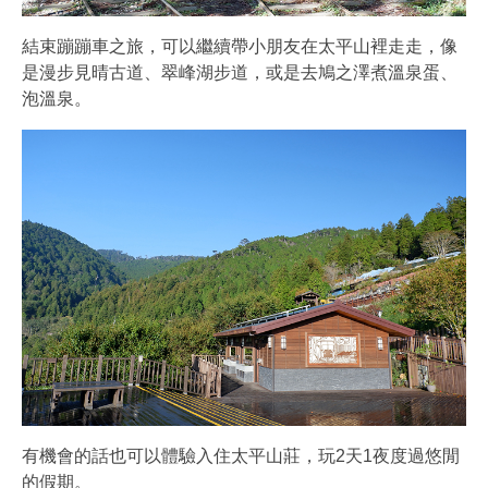
結束蹦蹦車之旅，可以繼續帶小朋友在太平山裡走走，像
是漫步見晴古道、翠峰湖步道，或是去鳩之澤煮溫泉蛋、
泡溫泉。
有機會的話也可以體驗入住太平山莊，玩2天1夜度過悠閒
的假期。