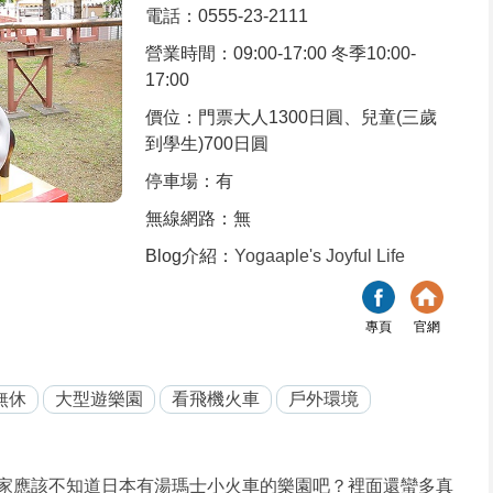
電話：0555-23-2111
營業時間：09:00-17:00 冬季10:00-
17:00
價位：門票大人1300日圓、兒童(三歲
到學生)700日圓
停車場：有
無線網路：無
Blog介紹：
Yogaaple's Joyful Life
專頁
官網
無休
大型遊樂園
看飛機火車
戶外環境
家應該不知道日本有湯瑪士小火車的樂園吧？裡面還蠻多真