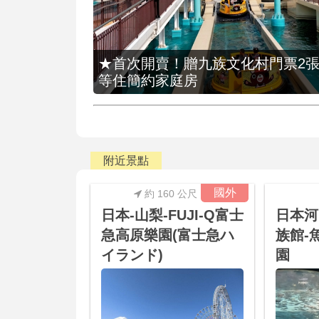
★首次開賣！贈九族文化村門票2張(總價
等住簡約家庭房
附近景點
國外
約 160 公尺
日本-山梨-FUJI-Q富士
日本河
急高原樂園(富士急ハ
族館-
イランド)
園