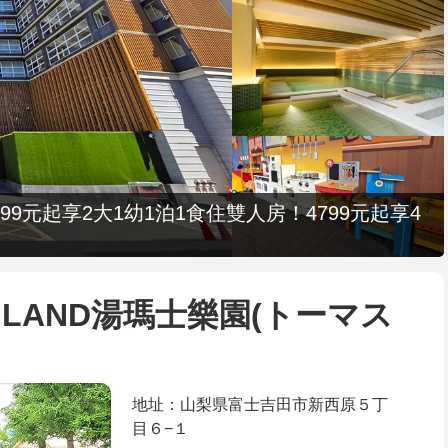
9元起享2大1幼1泊1食住雙人房！4799元起享4
S LAND湯瑪士樂園(トーマス
地址：山梨県富士吉田市新西原５丁
目６−１