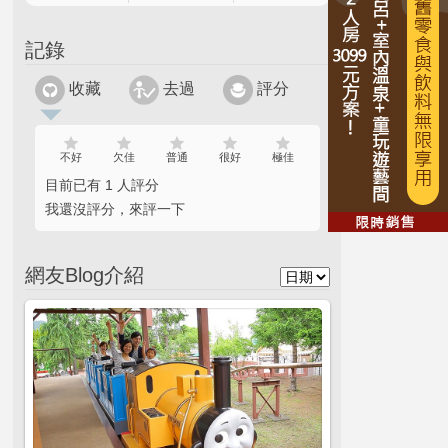
記錄
收藏
去過
評分
不好
欠佳
普通
很好
極佳
目前已有 1 人評分
我還沒評分，來評一下
網友Blog介紹