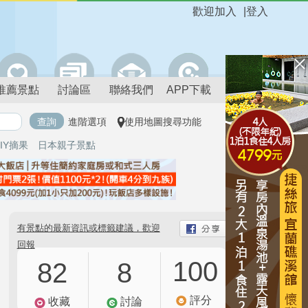
歡迎加入
|
登入
推薦景點
討論區
聯絡我們
APP下載
進階選項
使用地圖搜尋功能
IY摘果
日本親子景點
有景點的最新資訊或標籤建議，歡迎
回報
100
82
8
評分
收藏
討論