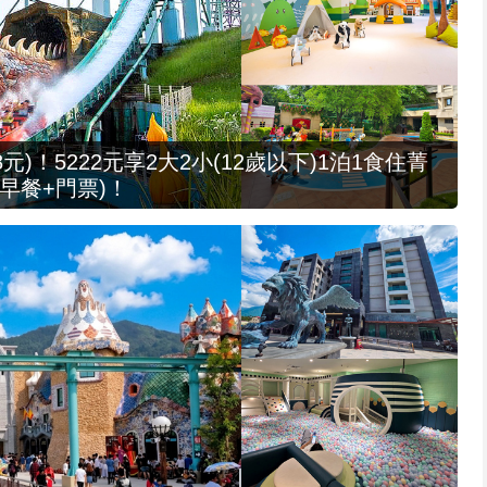
元)！5222元享2大2小(12歲以下)1泊1食住菁
早餐+門票)！