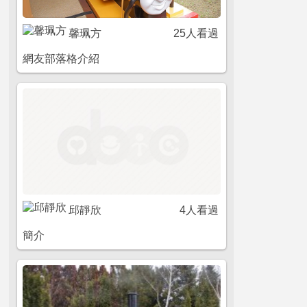
馨珮方
25人看過
網友部落格介紹
邱靜欣
4人看過
簡介