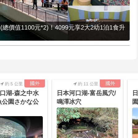
值1100元*2)！4099元享2大2幼1泊1食升
國外
國外
約 5 公里
約 11 公里
口湖-森之中水
日本河口湖-富岳風穴/
日
魚公園さかな公
鳴澤冰穴
園