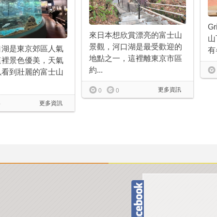
G
來日本想欣賞漂亮的富士山
山
景觀，河口湖是最受歡迎的
口湖是東京郊區人氣
有
地點之一，這裡離東京市區
這裡景色優美，天氣
約...
以看到壯麗的富士山
更多資訊
0
0
更多資訊
0