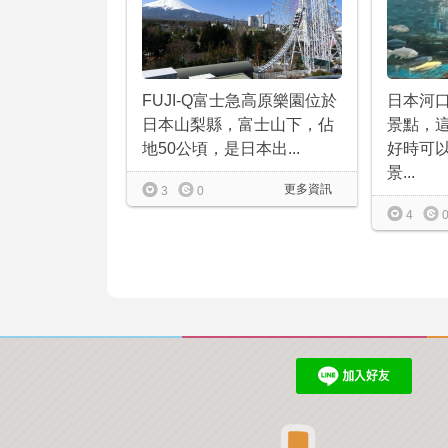
FUJI-Q富士急高原樂園位於
日本河
日本山梨縣，富士山下，佔
景點，
地50公頃，是日本出...
好時可
景...
更多資訊
3
0
4