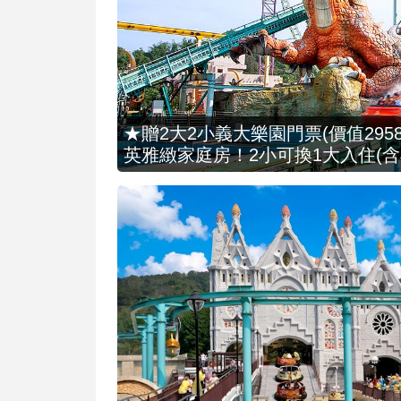
★贈2大2小義大樂園門票(價值2958
英雅緻家庭房！2小可換1大入住(含