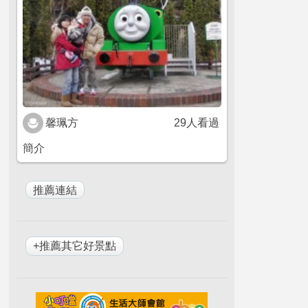
馨珮方
29人看過
簡介
+推薦其它好景點