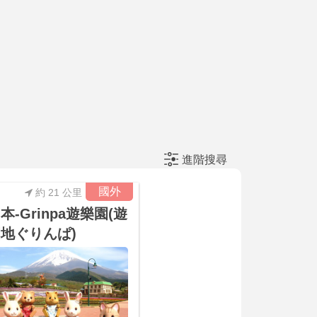
進階搜尋
國外
約 21 公里
本-Grinpa遊樂園(遊
地ぐりんぱ)