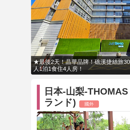
★最後2天！晶華品牌！礁溪捷絲旅309
人1泊1食住4人房！
日本-山梨-THOMA
ランド)
國外