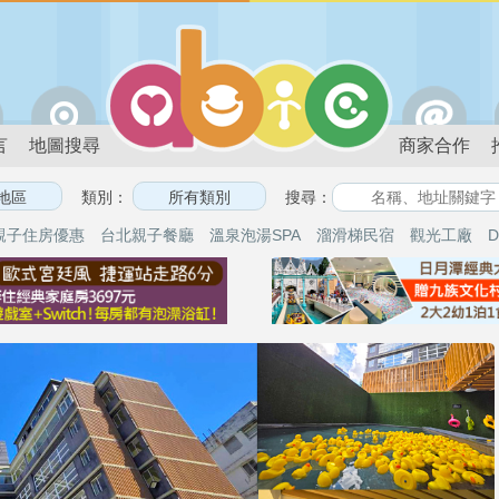
言
地圖搜尋
商家合作
類別：
搜尋：
親子住房優惠
台北親子餐廳
溫泉泡湯SPA
溜滑梯民宿
觀光工廠
D