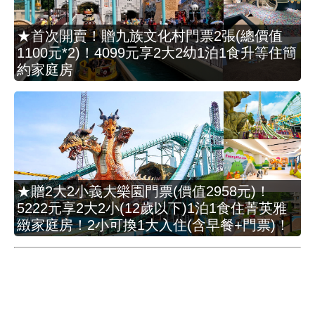
★首次開賣！贈九族文化村門票2張(總價值
1100元*2)！4099元享2大2幼1泊1食升等住簡
約家庭房
★贈2大2小義大樂園門票(價值2958元)！
5222元享2大2小(12歲以下)1泊1食住菁英雅
緻家庭房！2小可換1大入住(含早餐+門票)！