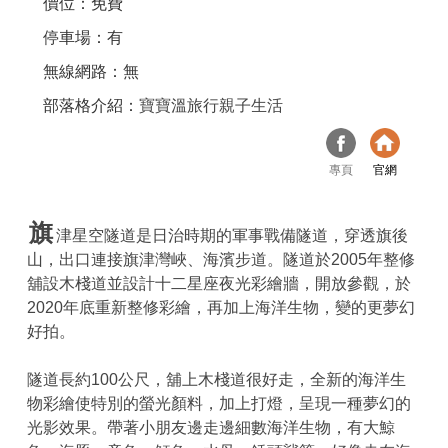
價位：免費
停車場：有
無線網路：無
部落格介紹：
寶寶溫旅行親子生活
專頁
官網
旗
津星空隧道是日治時期的軍事戰備隧道，穿透旗後
山，出口連接旗津灣峽、海濱步道。隧道於2005年整修
舖設木棧道並設計十二星座夜光彩繪牆，開放參觀，於
2020年底重新整修彩繪，再加上海洋生物，變的更夢幻
好拍。
隧道長約100公尺，舖上木棧道很好走，全新的海洋生
物彩繪使特別的螢光顏料，加上打燈，呈現一種夢幻的
光影效果。帶著小朋友邊走邊細數海洋生物，有大鯨