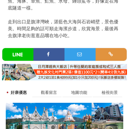
魚、海豚、章魚、魟魚、水母、錘頭鯊等，好像走在海
底隧道一樣。
走到出口是旗津灣峽，湛藍色大海與石岩峭壁，景色優
美。時間足夠的話可順走海濱步道，欣賞海景，最後再
去旗津老街逛逛品嚐在地小吃。
好康優惠
觀看留言
地圖功能
檢視街景