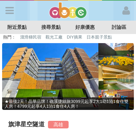
歡迎加入
附近景點
搜尋景點
好康優惠
討論區
APP登入
熱門：
溜滑梯民宿
觀光工廠
DIY摘果
日本親子景點
特色遊戲場
親子住房優惠
台北親子餐廳
溫泉泡湯SPA
首 頁
搜尋景點
好康優惠
★最後2天！晶華品牌！礁溪捷絲旅3099元起享2大1幼1泊1食住雙
人房！4799元起享4人1泊1食住4人房！
最新消息
旗津星空隧道
高雄
最新留言