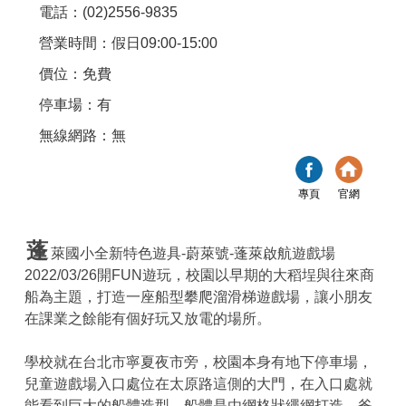
電話：(02)2556-9835
營業時間：假日09:00-15:00
價位：免費
停車場：有
無線網路：無
專頁
官網
蓬
萊國小全新特色遊具-蔚萊號-蓬萊啟航遊戲場
2022/03/26開FUN遊玩，校園以早期的大稻埕與往來商
船為主題，打造一座船型攀爬溜滑梯遊戲場，讓小朋友
在課業之餘能有個好玩又放電的場所。
學校就在台北市寧夏夜市旁，校園本身有地下停車場，
兒童遊戲場入口處位在太原路這側的大門，在入口處就
能看到巨大的船體造型，船體是由網格狀繩網打造，爸