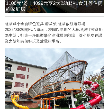
1100元*2)！4099元享2大2幼1泊1食升等住簡
約家庭房
蓬萊國小全新特色遊具-蔚萊號-蓬萊啟航遊戲場
2022/03/26開FUN遊玩，校園以早期的大稻埕與往來商船
為主題，打造一座船型攀爬溜滑梯遊戲場，讓小朋友在課
業之餘能有個好玩又放電的場所。