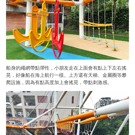
船身的繩網帶點彈性，小朋友走在上面會有點上下左右搖
晃，好像船在海上航行一樣。上方還有天梯、金屬圈等攀
爬設施，因為有點高度加上會搖晃，帶點刺激感。