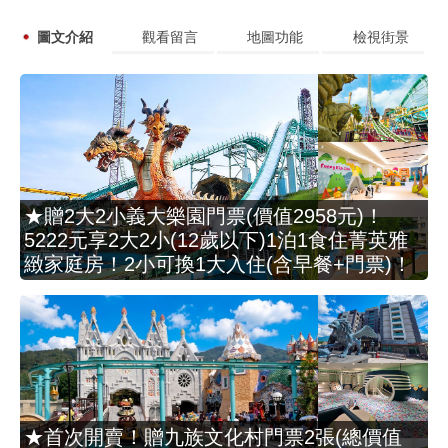
圖文介紹
觀看留言
地圖功能
檢視街景
★贈2大2小義大樂園門票(價值2958元)！
5222元享2大2小(12歲以下)1泊1食住菁英雅
緻家庭房！2小可換1大入住(含早餐+門票)！
★首次開賣！贈九族文化村門票2張(總價值