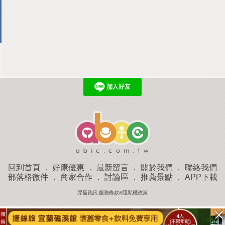
回到首頁
．
好康優惠
．
最新留言
．
關於我們
．
聯絡我們
部落格微件
．
商家合作
．
討論區
．
推薦景點
．
APP下載
羿磊資訊 服務條款&隱私權政策