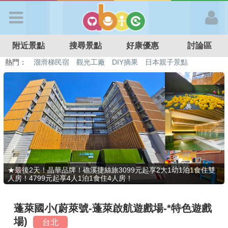
歡迎加入
附近景點
搜尋景點
好康優惠
討論區
APP登入
熱門：
溜滑梯民宿
觀光工廠
DIY摘果
日本親子景點
特色遊戲場
親子住房優惠
台北親子餐廳
溫泉泡湯SPA
首 頁
搜尋景點
好康優惠
★最後2天！晶華品牌！礁溪捷絲旅3099元起享2大1幼1泊1食住雙
人房！4799元起享4人1泊1食住4人房！
最新消息
蓬萊國小(蔚萊號-蓬萊啟航遊戲場-*特色遊戲
最新留言
場)
台北