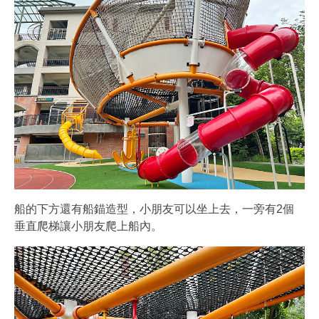
船的下方還有船錨造型，小朋友可以坐上去，一旁有2個
垂直爬梯讓小朋友爬上船內。