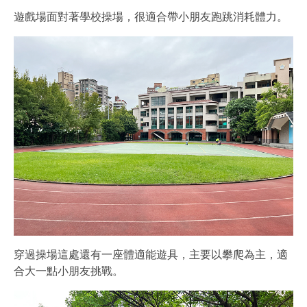
遊戲場面對著學校操場，很適合帶小朋友跑跳消耗體力。
穿過操場這處還有一座體適能遊具，主要以攀爬為主，適
合大一點小朋友挑戰。