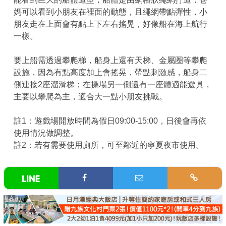
媽可以看到小朋友在裡面的動態，且繩網帶點彈性，小
朋友走在上面會有點上下左右搖晃，好像船在海上航行
一樣。
要上船需透過攀爬梯，船身上還有天梯、金屬圈等攀爬
設施，因為有點高度加上會搖晃，帶點刺激感，船身二
側連接2座溜滑梯；在操場另一側還有一座體適能遊具，
主要以攀爬為主，適合大一點小朋友挑戰。
註1：遊戲場開放時間為假日09:00-15:00，日後會再依
使用情況做調整。
註2：若有需要使用廁所，可至鄰近的寧夏夜市使用。