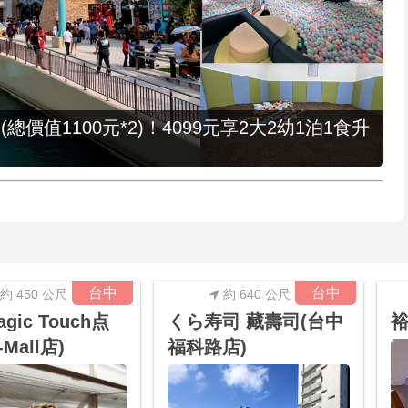
值1100元*2)！4099元享2大2幼1泊1食升
台中
台中
約 450 公尺
約 640 公尺
gic Touch点
くら寿司 藏壽司(台中
Mall店)
福科路店)