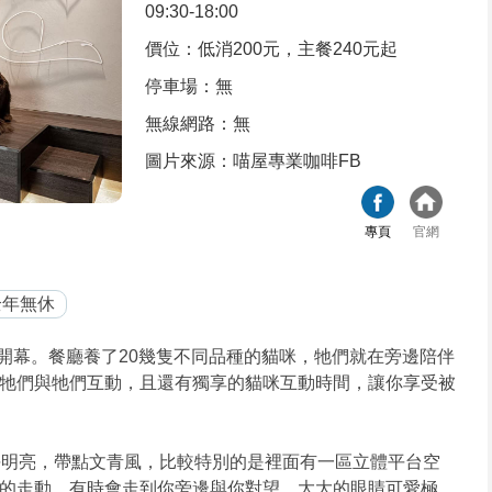
09:30-18:00
價位：低消200元，主餐240元起
停車場：無
無線網路：無
圖片來源：喵屋專業咖啡FB
專頁
官網
全年無休
/25開幕。餐廳養了20幾隻不同品種的貓咪，牠們就在旁邊陪伴
牠們與牠們互動，且還有獨享的貓咪互動時間，讓你享受被
靜明亮，帶點文青風，比較特別的是裡面有一區立體平台空
的走動，有時會走到你旁邊與你對望，大大的眼睛可愛極