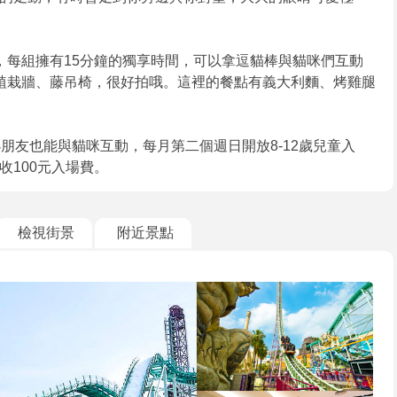
，每組擁有15分鐘的獨享時間，可以拿逗貓棒與貓咪們互動
植栽牆、藤吊椅，很好拍哦。這裡的餐點有義大利麵、烤雞腿
朋友也能與貓咪互動，每月第二個週日開放8-12歲兒童入
收100元入場費。
檢視街景
附近景點