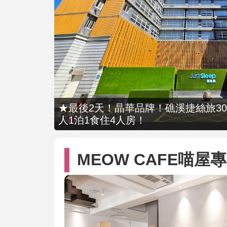
★最後2天！晶華品牌！礁溪捷絲旅309
人1泊1食住4人房！
MEOW CAFE喵屋