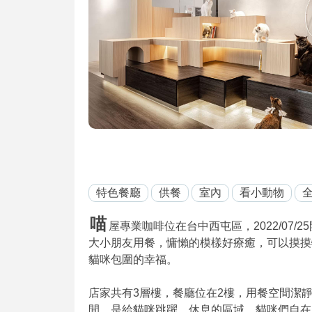
特色餐廳
供餐
室內
看小動物
喵
屋專業咖啡位在台中西屯區，2022/07
大小朋友用餐，慵懶的模樣好療癒，可以摸摸
貓咪包圍的幸福。
店家共有3層樓，餐廳位在2樓，用餐空間潔
間，是給貓咪跳躍、休息的區域，貓咪們自在