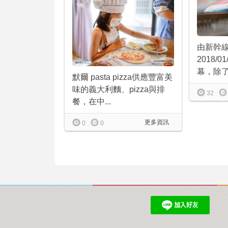
由新幹
2018/0
幕，除了車
默爾 pasta pizza供應豐富美
味的義大利麵、pizza與排
32
餐，在中...
更多資訊
0
0