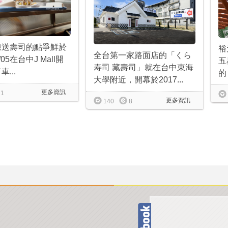
線送壽司的點爭鮮於
裕
全台第一家路面店的「くら
1/05在台中J Mall開
五
寿司 藏壽司」就在台中東海
...
的
大學附近，開幕於2017...
更多資訊
1
更多資訊
140
8