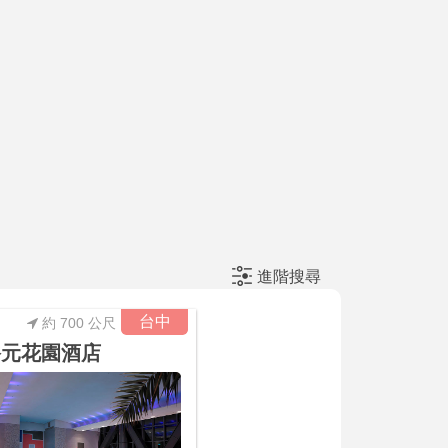
進階搜尋
台中
約 700 公尺
裕元花園酒店