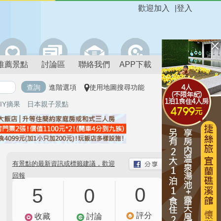
歡迎加入
|
登入
推薦景點
討論區
聯絡我們
APP下載
進階選項
使用地圖搜尋功能
IY摘果
日本親子景點
有景點的最新資訊或標籤建議，歡迎
回報
0
5
0
評分
收藏
討論