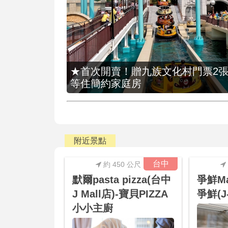
★首次開賣！贈九族文化村門票2張(總價
等住簡約家庭房
附近景點
台中
約 450 公尺
默爾pasta pizza(台中
爭鮮Ma
J Mall店)-寶貝PIZZA
爭鮮(J-
小小主廚