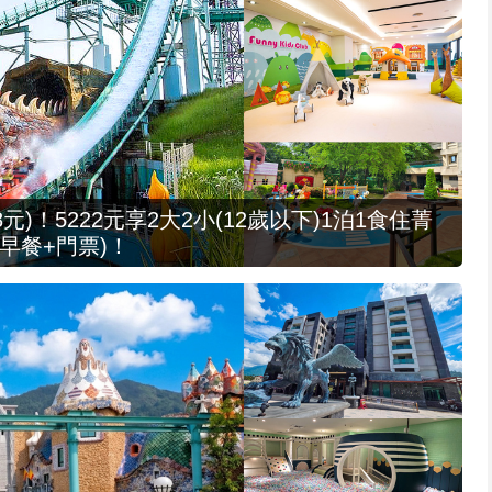
元)！5222元享2大2小(12歲以下)1泊1食住菁
早餐+門票)！