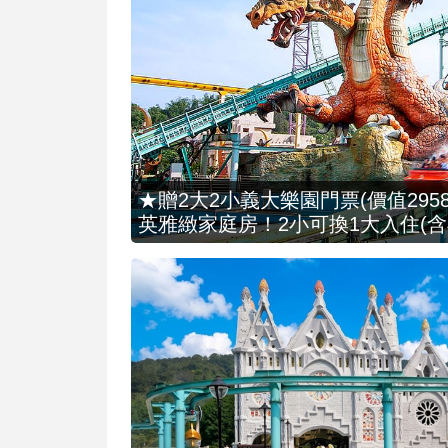
★贈2大2小義大樂園門票(價值2958
英雅緻家庭房！2小可換1大入住(含