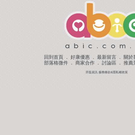
回到首頁
．
好康優惠
．
最新留言
．
關於
部落格微件
．
商家合作
．
討論區
．
推薦
羿磊資訊 服務條款&隱私權政策