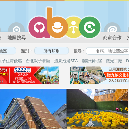
言
地圖搜尋
商家合作
類別：
搜尋：
親子住房優惠
台北親子餐廳
溫泉泡湯SPA
溜滑梯民宿
觀光工廠
D