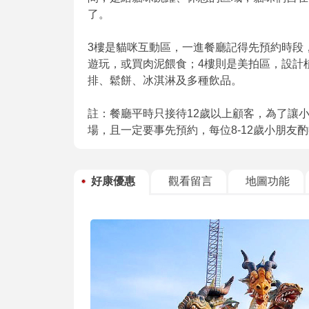
了。
3樓是貓咪互動區，一進餐廳記得先預約時段
遊玩，或買肉泥餵食；4樓則是美拍區，設計
排、鬆餅、冰淇淋及多種飲品。
註：餐廳平時只接待12歲以上顧客，為了讓小
場，且一定要事先預約，每位8-12歲小朋友酌
好康優惠
觀看留言
地圖功能