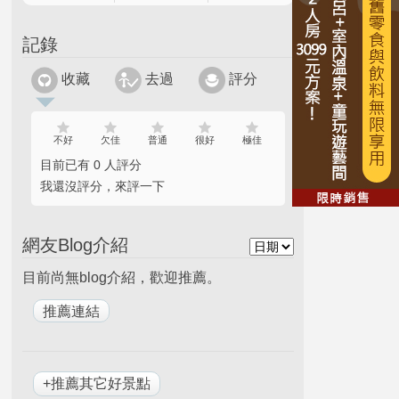
記錄
收藏
去過
評分
不好
欠佳
普通
很好
極佳
目前已有 0 人評分
我還沒評分，來評一下
網友Blog介紹
目前尚無blog介紹，歡迎推薦。
+推薦其它好景點