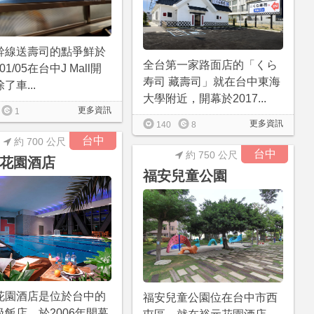
幹線送壽司的點爭鮮於
全台第一家路面店的「くら
/01/05在台中J Mall開
寿司 藏壽司」就在台中東海
了車...
大學附近，開幕於2017...
更多資訊
1
更多資訊
140
8
台中
約 700 公尺
台中
約 750 公尺
花園酒店
福安兒童公園
花園酒店是位於台中的
福安兒童公園位在台中市西
級飯店，於2006年開幕