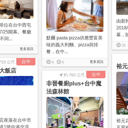
由新
啡位在台中西屯
2018
07/25開幕。餐廳
幕，除
默爾 pasta pizza供應豐富美
同...
味的義大利麵、pizza與排
32
更多資訊
餐，在中...
台中
710 公尺
更多資訊
0
0
裕元
大飯店
台中
約 760 公尺
非晉餐廚plus+台中魔
法森林館
店座落在台中市
裕元
道1號中港交流
五星