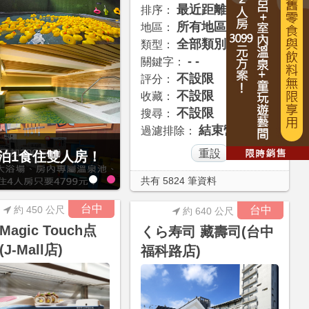
最近距離
排序：
所有地區
地區：
全部類別
類型：
- -
關鍵字：
不設限
評分：
不設限
收藏：
不設限
搜尋：
結束營業
過濾排除：
經典大飯店范特奇堡2
1泊1食住雙人房！
共有 5824 筆資料
台中
約 450 公尺
台中
約 640 公尺
agic Touch点
くら寿司 藏壽司(台中
J-Mall店)
福科路店)