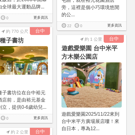
屯區，就在裕元花園酒店
全球最大運動品牌...
旁，這裡是個小巧環境悠閒
的公...
更多資訊
0
更多資訊
22
0
台中
約 770 公尺
台中
約 1 公里
種子書坊
遊戲愛樂園 台中米平
方木樂公園店
種子書坊位在台中裕元
酒店前，是由裕元基金
立，提供0-6歲幼兒...
遊戲愛樂園2025/11/22來到
更多資訊
0
台中米平方廣場展店嘍！來
自日本，專為12...
台中
約 2 公里