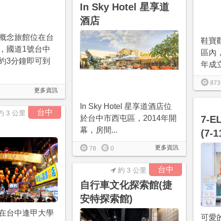
In Sky Hotel 星享道
酒店
概念旅館位在台
鞋寶
，國道1號台中
區內
約3分鐘即可到
年成立
873
更多資訊
In Sky Hotel 星享道酒店位
台中
約 3 公里
於台中市西屯區，2014年開
7-
幕，房間...
(7
更多資訊
78
0
台中
約 3 公里
自行車文化探索館(捷
安特探索館)
在台中逢甲大學
可愛