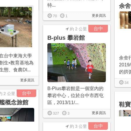
余舍
特...
更多資訊
更多資訊
70
1
台中
約 2 公里
B-plus 攀岩館
在台中東海大學
余舍
創生•教育基地為
201
態、食農DI...
的拱弧
更多資訊
34
B-Plus攀岩館是一個室內的
台中
約 2 公里
攀岩中心，位於台中市西屯
艦概念旅館
區，2013/11/...
鞋寶
更多資訊
327
3
台中
約 3 公里