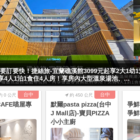
村門票2張(總價值1100元*2)！4099元享日月潭
要訂要快！捷絲旅-宜蘭礁溪館3099元起享2大1幼
15公分以下)1泊1食升等住簡約家庭房或...
起享4人1泊1食住4人房！享房內大型溫泉湯池、...
台中
台中
約 0 公尺
約 450 公尺
CAFE喵屋專
默爾pasta pizza(台中
爭鮮M
J Mall店)-寶貝PIZZA
爭鮮(
小小主廚