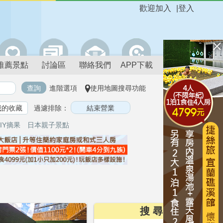
歡迎加入
|
登入
推薦景點
討論區
聯絡我們
APP下載
進階選項
使用地圖搜尋功能
我的收藏
過濾排除：
IY摘果
日本親子景點
搜 尋