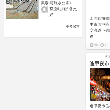
戲場-可玩水公園)
有流動廁所會更
好
水雲端旗艦
中市西屯區
更多留言
交流道下去
達...
26
2
逢甲夜市
逢甲夜市位