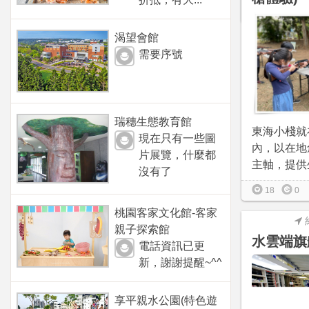
0
0
渴望會館
需要序號
瑞穗生態教育館
東海小棧就
現在只有一些圖
內，以在地
片展覽，什麼都
主軸，提供生
沒有了
18
0
桃園客家文化館-客家
親子探索館
水雲端旗
電話資訊已更
新，謝謝提醒~^^
享平親水公園(特色遊