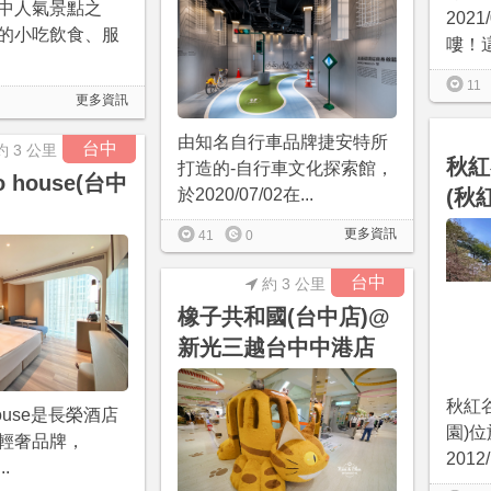
中人氣景點之
202
的小吃飲食、服
嘍！這
11
更多資訊
由知名自行車品牌捷安特所
台中
約 3 公里
秋紅
打造的-自行車文化探索館，
o house(台中
於2020/07/02在...
(秋
更多資訊
41
0
台中
約 3 公里
橡子共和國(台中店)@
新光三越台中中港店
秋紅
house是長榮酒店
園)
輕奢品牌，
2012
..