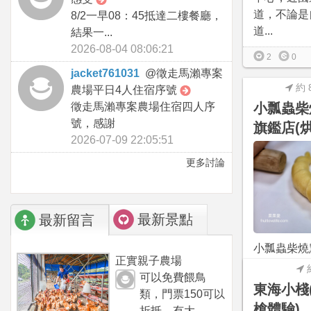
道，不論是
8/2一早08：45抵達二樓餐廳，
道...
結果一...
2026-08-04 08:06:21
2
0
jacket761031
@
徵走馬瀨專案
約 
農場平日4人住宿序號
徵走馬瀨專案農場住宿四人序
小瓢蟲柴
號，感謝
旗鑑店(烘
2026-07-09 22:05:51
更多討論
最新景點
最新留言
小瓢蟲柴燒
正實親子農場
西屯區，裡
可以免費餵鳥
烤麵包為主
東海小棧
類，門票150可以
蔬...
槍體驗)
折抵，有大...