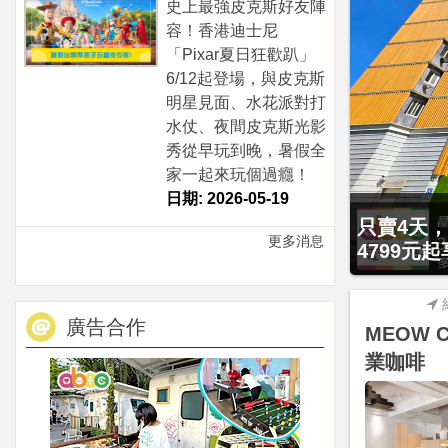
史上最強皮克斯好友陣
容！香港迪士尼
「Pixar夏日狂歡趴」
6/12起登場，與皮克斯
明星見面、水花派對打
水仗、夜間皮克斯光影
秀從早玩到晚，暑假全
家一起來玩個過癮！
日期: 2026-05-19
贈九族文化
只賣4天，
更多消息
大2幼(1
4799元
廣告合作
MEOW 
業咖啡