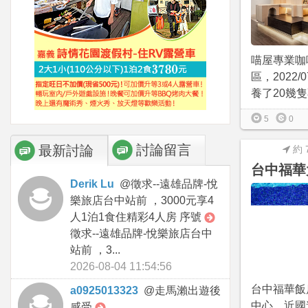
喵屋專業咖
區，2022/
養了20幾隻不
5
0
討論留言
最新討論
約 
台中福華
Derik Lu
@
徵求--遠雄品牌-悅
樂旅店台中站前 ，3000元享4
人1泊1食住精彩4人房 序號
徵求--遠雄品牌-悅樂旅店台中
站前 ，3...
2026-08-04 11:54:56
台中福華飯
a0925013323
@
走馬瀨出遊後
中心，近國
感受