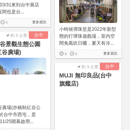
1/03/31來到台中展店
間也是台...
更多資訊
0
小時候彈珠堂是2022年新型
台中
約 3 公里
態的打彈珠遊戲場，室內空
間免風吹日曬，夏天有冷...
谷景觀生態公園
紅谷廣場)
更多資訊
8
0
台中
約 3 公里
MUJI 無印良品(台中
旗艦店)
谷廣場(亦稱秋紅谷公
位於台中市西屯，是
/11/25開幕啟用...