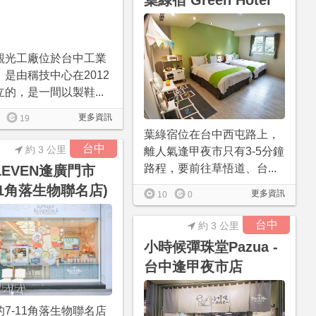
葉綠宿 Green Hotel
觀光工廠位於台中工業
，是由稱技中心在2012
的，是一間以製鞋...
更多資訊
19
葉綠宿位在台中西屯路上，
台中
約 3 公里
離人氣逢甲夜市只有3-5分鐘
路程，要前往草悟道、台...
ELEVEN逢廣門市
-11角落生物聯名店)
更多資訊
10
0
台中
約 3 公里
小時候彈珠堂Pazua -
台中逢甲夜市店
的7-11角落生物聯名店