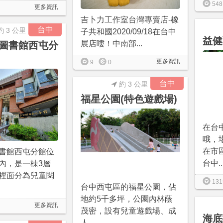
548
更多資訊
吉卜力工作室台灣專賣店-橡
台中
約 3 公里
子共和國2020/09/18在台中
益健
展店嘍！中南部...
圖書館西屯分
更多資訊
9
0
台中
約 3 公里
福星公園(特色遊戲場)
在台
哦，
在市
書館西屯分館位
台中..
內，是一棟3層
裡面分為兒童閱
131
台中西屯區的福星公園，佔
地約5千多坪，公園內林蔭
更多資訊
茂密，設有兒童遊戲場、成
海底
人...