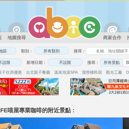
言
地圖搜尋
商家合作
類別：
搜尋：
新增日期：
搜尋：
所有景點
親子住房優惠
台北親子餐廳
溫泉泡湯SPA
溜滑梯民宿
觀光工廠
D
AFE喵屋專業咖啡的附近景點 :