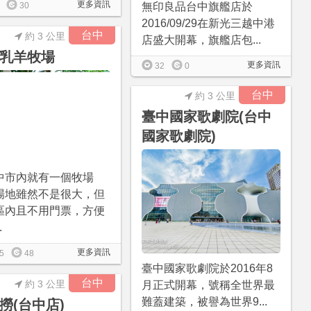
更多資訊
無印良品台中旗艦店於
30
2016/09/29在新光三越中港
台中
約 3 公里
店盛大開幕，旗艦店包...
乳羊牧場
更多資訊
32
0
台中
約 3 公里
臺中國家歌劇院(台中
國家歌劇院)
中市內就有一個牧場
場地雖然不是很大，但
區內且不用門票，方便
.
更多資訊
5
48
臺中國家歌劇院於2016年8
台中
約 3 公里
月正式開幕，號稱全世界最
難蓋建築，被譽為世界9...
撈(台中店)