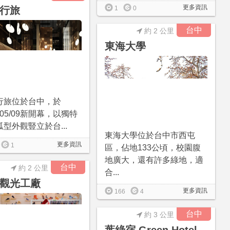
更多資訊
行旅
1
0
台中
約 2 公里
東海大學
行旅位於台中，於
9/05/09新開幕，以獨特
型外觀豎立於台...
東海大學位於台中市西屯
更多資訊
1
區，佔地133公頃，校園腹
地廣大，還有許多綠地，適
台中
約 2 公里
合...
觀光工廠
更多資訊
166
4
台中
約 3 公里