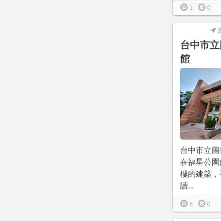
1
0
台中市立
館
台中市立圖
在福星公園
樓的建築，
讀...
6
0