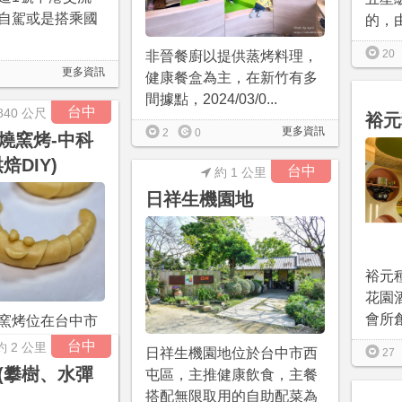
自駕或是搭乘國
的，由
20
非晉餐廚以提供蒸烤料理，
更多資訊
健康餐盒為主，在新竹有多
間據點，2024/03/0...
台中
840 公尺
裕元
更多資訊
2
0
燒窯烤-中科
焙DIY)
台中
約 1 公里
日祥生機園地
裕元
花園
會所創
窯烤位在台中市
面以供應柴燒窯
台中
約 2 公里
日祥生機園地位於台中市西
27
，同時搭配販售
(攀樹、水彈
屯區，主推健康飲食，主餐
搭配無限取用的自助配菜為