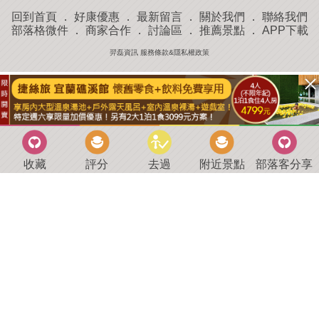
回到首頁
．
好康優惠
．
最新留言
．
關於我們
．
聯絡我們
部落格微件
．
商家合作
．
討論區
．
推薦景點
．
APP下載
羿磊資訊 服務條款&隱私權政策
收藏
評分
去過
附近景點
部落客分享