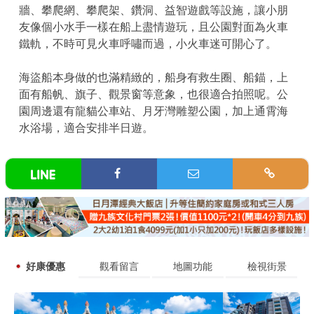
牆、攀爬網、攀爬架、鑽洞、益智遊戲等設施，讓小朋
友像個小水手一樣在船上盡情遊玩，且公園對面為火車
鐵軌，不時可見火車呼嘯而過，小火車迷可開心了。
海盜船本身做的也滿精緻的，船身有救生圈、船錨，上
面有船帆、旗子、觀景窗等意象，也很適合拍照呢。公
園周邊還有龍貓公車站、月牙灣雕塑公園，加上通霄海
水浴場，適合安排半日遊。
好康優惠
觀看留言
地圖功能
檢視街景