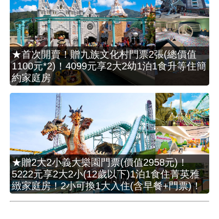
★首次開賣！贈九族文化村門票2張(總價值
1100元*2)！4099元享2大2幼1泊1食升等住簡
約家庭房
★贈2大2小義大樂園門票(價值2958元)！
5222元享2大2小(12歲以下)1泊1食住菁英雅
緻家庭房！2小可換1大入住(含早餐+門票)！