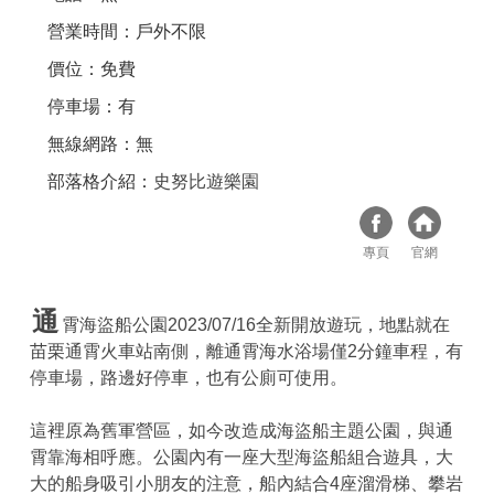
營業時間：戶外不限
價位：免費
停車場：有
無線網路：無
部落格介紹：
史努比遊樂園
專頁
官網
通
霄海盜船公園2023/07/16全新開放遊玩，地點就在
苗栗通霄火車站南側，離通霄海水浴場僅2分鐘車程，有
停車場，路邊好停車，也有公廁可使用。
這裡原為舊軍營區，如今改造成海盜船主題公園，與通
霄靠海相呼應。公園內有一座大型海盜船組合遊具，大
大的船身吸引小朋友的注意，船內結合4座溜滑梯、攀岩