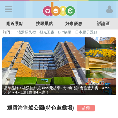
歡迎加入
附近景點
搜尋景點
好康優惠
討論區
APP登入
熱門：
溜滑梯民宿
觀光工廠
DIY摘果
日本親子景點
特色遊戲場
親子住房優惠
台北親子餐廳
溫泉泡湯SPA
首 頁
搜尋景點
好康優惠
晶華品牌！礁溪捷絲旅3099元起享2大1幼1泊1食住雙人房！4799
元起享4人1泊1食住4人房！
最新消息
通霄海盜船公園(特色遊戲場)
苗栗
最新留言