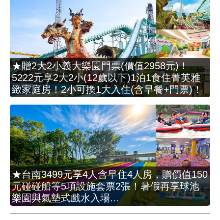
★贈2大2小義大樂園門票(價值2958元)！
5222元享2大2小(12歲以下)1泊1食住菁英雅
緻家庭房！2小可換1大入住(含早餐+門票)！
★台南3499元享4人含早住4人房，贈價值150
元碰碰船等5項設施套票2張！暑假再享球池
樂園與氣墊式戲水入場...