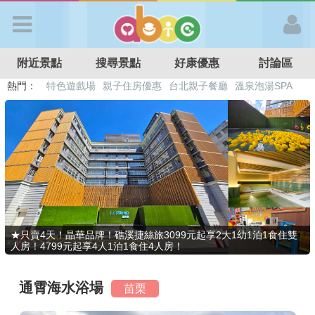
歡迎加入
附近景點
搜尋景點
好康優惠
討論區
APP登入
熱門：
溜滑梯民宿
觀光工廠
DIY摘果
日本親子景點
特色遊戲場
親子住房優惠
台北親子餐廳
溫泉泡湯SPA
首 頁
搜尋景點
好康優惠
★只賣4天！晶華品牌！礁溪捷絲旅3099元起享2大1幼1泊1食住雙
人房！4799元起享4人1泊1食住4人房！
最新消息
通霄海水浴場
苗栗
最新留言