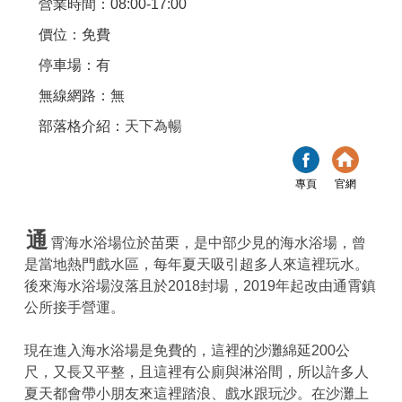
營業時間：08:00-17:00
價位：免費
停車場：有
無線網路：無
部落格介紹：
天下為暢
專頁
官網
通
霄海水浴場位於苗栗，是中部少見的海水浴場，曾
是當地熱門戲水區，每年夏天吸引超多人來這裡玩水。
後來海水浴場沒落且於2018封場，2019年起改由通霄鎮
公所接手營運。
現在進入海水浴場是免費的，這裡的沙灘綿延200公
尺，又長又平整，且這裡有公廁與淋浴間，所以許多人
夏天都會帶小朋友來這裡踏浪、戲水跟玩沙。在沙灘上