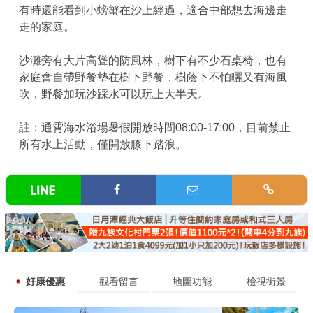
有時還能看到小螃蟹在沙上經過，適合中部想去海邊走
走的家庭。
沙灘旁有大片高聳的防風林，樹下有不少石桌椅，也有
家庭會自帶野餐墊在樹下野餐，樹蔭下不怕曬又有海風
吹，野餐加玩沙踩水可以玩上大半天。
註：通霄海水浴場暑假開放時間08:00-17:00，目前禁止
所有水上活動，僅開放膝下踏浪。
好康優惠
觀看留言
地圖功能
檢視街景