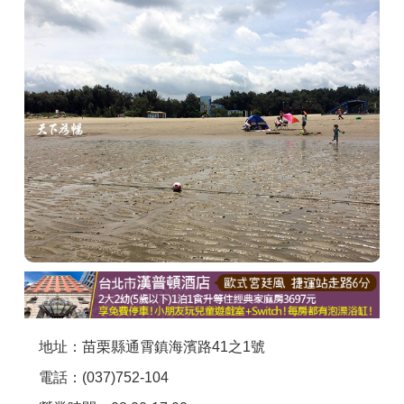
商家合作
推薦景點
討論區
聯絡我們
APP下載
地址：苗栗縣通霄鎮海濱路41之1號
電話：(037)752-104