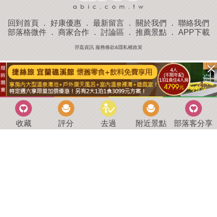
回到首頁
．
好康優惠
．
最新留言
．
關於我們
．
聯絡我們
部落格微件
．
商家合作
．
討論區
．
推薦景點
．
APP下載
羿磊資訊 服務條款&隱私權政策
收藏
評分
去過
附近景點
部落客分享