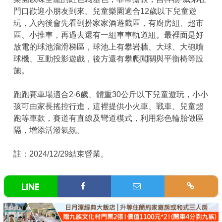
門口歡迎小朋友到來。兒童樂園適合12歲以下兒童遊
玩，入內後會先看到扮家家酒遊戲區，有廚房組、超市
區、小推車，再過去還有一組車車軌道組。最裡面是好
放電的球池溜滑梯區，球池上有攀岩牆、大球、大砲噴
球機、互動投影遊戲，後方還有攀爬闖關與平衡椅等設
施。
跑跑賽車場適合2-6歲、體重30公斤以下兒童遊玩，小小
孩可由家長搖控行進，這裡提供小火車、戰車、兒童超
跑等車款，賽道有直線及彎道模式，利用彩色輪胎做區
隔，增添活潑氣氛。
註：2024/12/29結束營業。