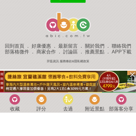
回到首頁
．
好康優惠
．
最新留言
．
關於我們
．
聯絡我們
部落格微件
．
商家合作
．
討論區
．
推薦景點
．
APP下載
羿磊資訊 服務條款&隱私權政策
收藏
評分
去過
附近景點
部落客分享