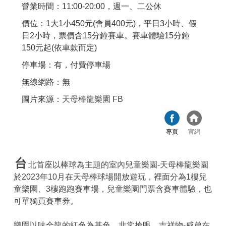
營業時間：11:00-20:00，週一、二公休
價位：1大1小450元(會員400元)，平日3小時、假
日2小時，票價含15分鐘賽車。賽車體驗15分鐘
150元起(依車款而定)
停車場：有，付費停車場
無線網路：無
圖片來源：
天母棒龍樂園 FB
專頁
官網
台
北首座以棒球為主題的室內兒童樂園-天母棒龍樂園
於2023年10月在天母棒球場開放遊玩，裡面分為1樓兒
童樂園、3樓跑跑賽車場，兒童樂園門票含賽車體驗，也
可單獨買賽車券。
樂園以味全龍的紅色為基色，非常搶眼，吉祥物-威弟在