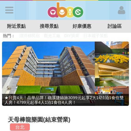
歡迎加入
附近景點
搜尋景點
好康優惠
討論區
APP登入
熱門：
溜滑梯民宿
觀光工廠
DIY摘果
日本親子景點
特色遊戲場
親子住房優惠
台北親子餐廳
溫泉泡湯SPA
首 頁
搜尋景點
好康優惠
★只賣4天！晶華品牌！礁溪捷絲旅3099元起享2大1幼1泊1食住雙
人房！4799元起享4人1泊1食住4人房！
最新消息
天母棒龍樂園(結束營業)
最新留言
台北