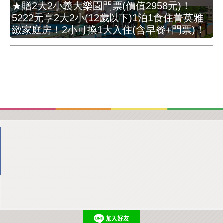
★贈2大2小義大樂園門票(價值2958元)！
5222元享2大2小(12歲以下)1泊1食住菁英雅
緻家庭房！2小可換1大入住(含早餐+門票)！