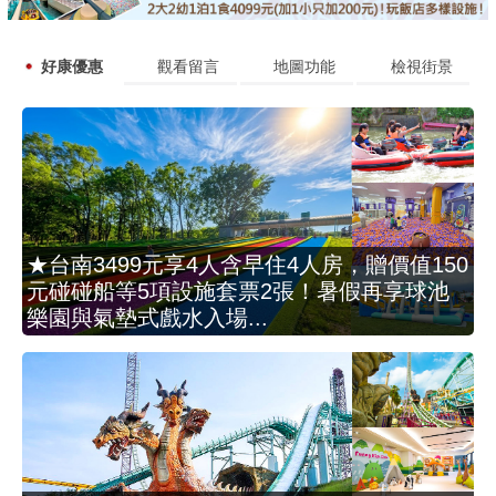
好康優惠
觀看留言
地圖功能
檢視街景
★台南3499元享4人含早住4人房，贈價值150
元碰碰船等5項設施套票2張！暑假再享球池
樂園與氣墊式戲水入場...