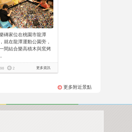
樂磚家位在桃園市龍潭
，就在龍潭運動公園旁，
一間結合樂高積木與窯烤
..
更多資訊
98
2
更多附近景點