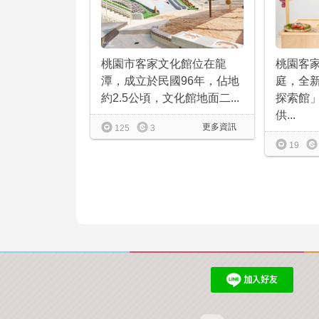
桃園客
桃園市客家文化館位在龍
庭，全新
潭，成立於民國96年，佔地
探索館
約2.5公頃，文化館地面二...
供...
更多資訊
125
3
19