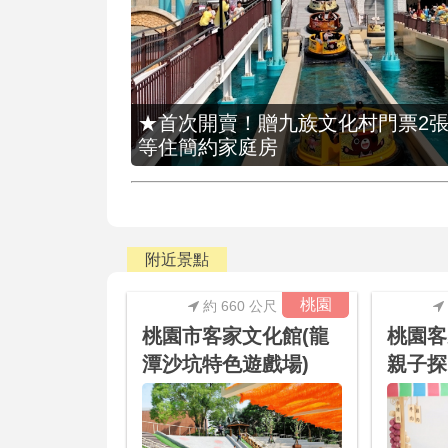
★首次開賣！贈九族文化村門票2張(總價
等住簡約家庭房
附近景點
桃園
約 660 公尺
桃園市客家文化館(龍
桃園客
潭沙坑特色遊戲場)
親子探