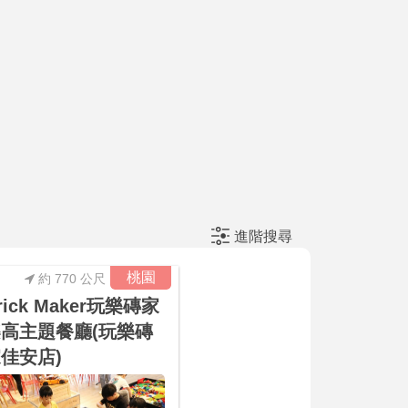
進階搜尋
桃園
約 770 公尺
rick Maker玩樂磚家
高主題餐廳(玩樂磚
佳安店)