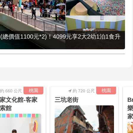
值1100元*2)！4099元享2大2幼1泊1食升
桃園
桃園
約 660 公尺
約 720 公尺
家文化館-客家
三坑老街
B
索館
樂
家