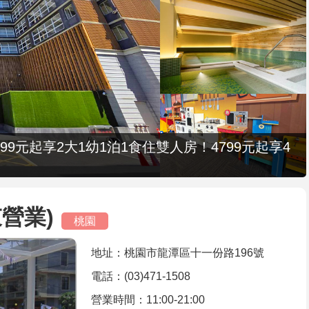
9元起享2大1幼1泊1食住雙人房！4799元起享4
營業)
桃園
地址：桃園市龍潭區十一份路196號
電話：(03)471-1508
營業時間：11:00-21:00