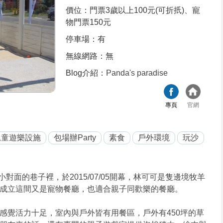
價位：門票3歲以上100元(可折扺)、寵
物門票150元
停車場：有
無線網路：無
Blog介紹：
Panda's paradise
專頁
官網
兒童遊樂設施
包場辦Party
素食
戶外環境
玩沙
面的巷子裡，於2015/07/05開幕，林可可是隻邊境牧羊
成立這間又是寵物餐廳，也適合親子同歡樂的餐廳。
感覺活力十足，室內與戶外皆有用餐區，戶外有450坪的草