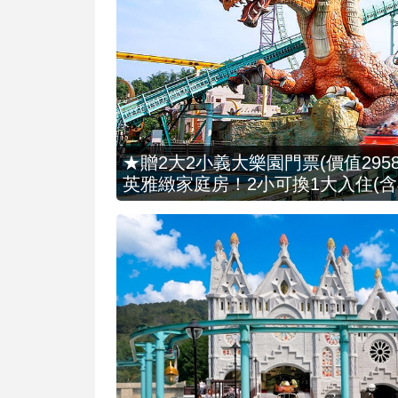
★贈2大2小義大樂園門票(價值2958
英雅緻家庭房！2小可換1大入住(含