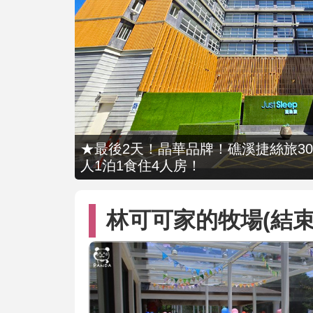
★最後2天！晶華品牌！礁溪捷絲旅309
人1泊1食住4人房！
林可可家的牧場(結束