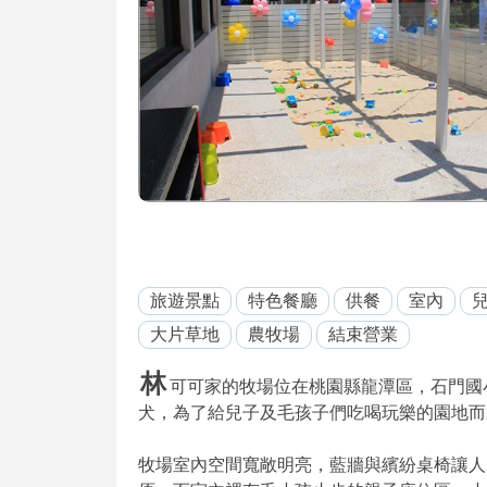
旅遊景點
特色餐廳
供餐
室內
大片草地
農牧場
結束營業
林
可可家的牧場位在桃園縣龍潭區，石門國小對
犬，為了給兒子及毛孩子們吃喝玩樂的園地而
牧場室內空間寬敞明亮，藍牆與繽紛桌椅讓人