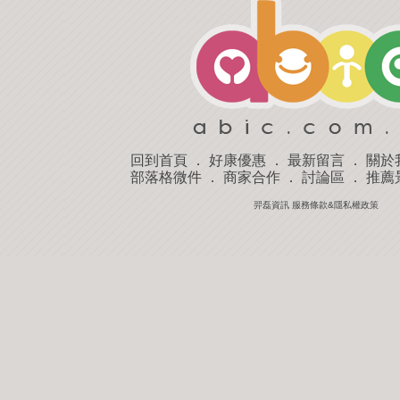
回到首頁
．
好康優惠
．
最新留言
．
關於
部落格微件
．
商家合作
．
討論區
．
推薦
羿磊資訊 服務條款&隱私權政策