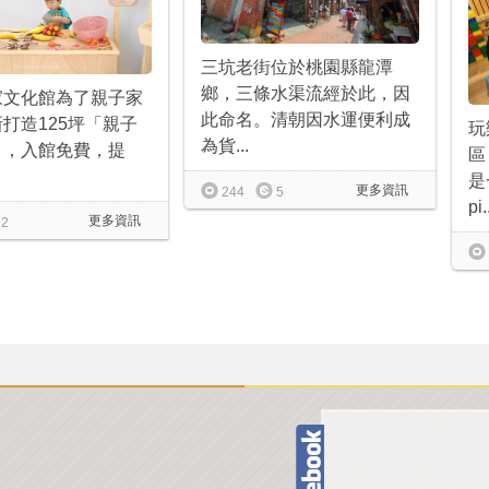
三坑老街位於桃園縣龍潭
鄉，三條水渠流經於此，因
家文化館為了親子家
此命名。清朝因水運便利成
打造125坪「親子
玩
為貨...
」，入館免費，提
區
是
更多資訊
244
5
pi.
更多資訊
2