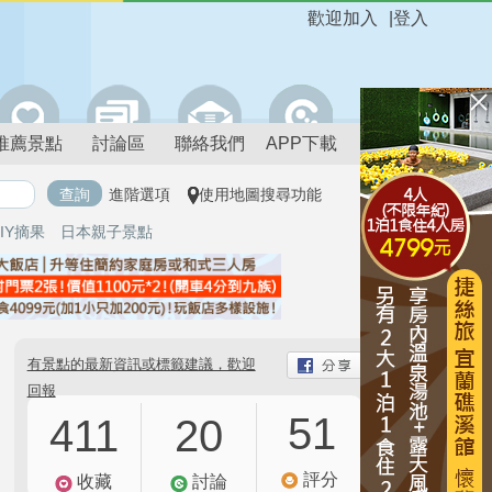
歡迎加入
|
登入
推薦景點
討論區
聯絡我們
APP下載
進階選項
使用地圖搜尋功能
IY摘果
日本親子景點
有景點的最新資訊或標籤建議，歡迎
回報
51
411
20
評分
收藏
討論