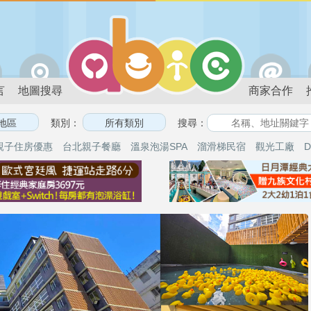
言
地圖搜尋
商家合作
類別：
搜尋：
親子住房優惠
台北親子餐廳
溫泉泡湯SPA
溜滑梯民宿
觀光工廠
D