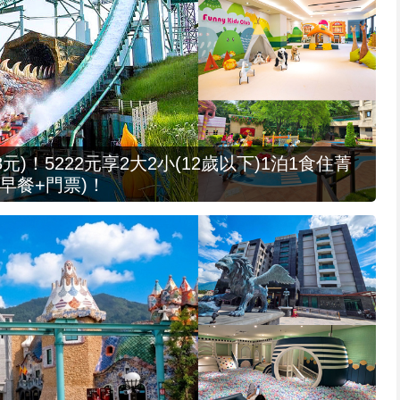
元)！5222元享2大2小(12歲以下)1泊1食住菁
早餐+門票)！