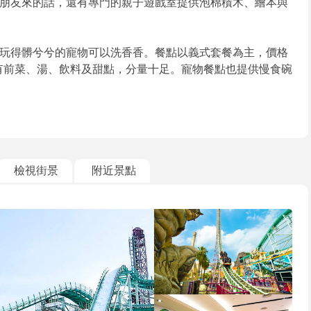
朋友來的話，還有專門的親子遊戲室提供泡棉積木、繪本與
玩得髒兮兮的寵物可以洗香香。餐點以義式套餐為主，價格
，還有前菜、湯、飲料及甜點，分量十足。寵物餐點也提供慢食碗
檢視街景
附近景點