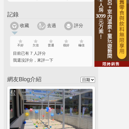
記錄
收藏
去過
評分
不好
欠佳
普通
很好
極佳
目前已有 7 人評分
我還沒評分，來評一下
網友Blog介紹