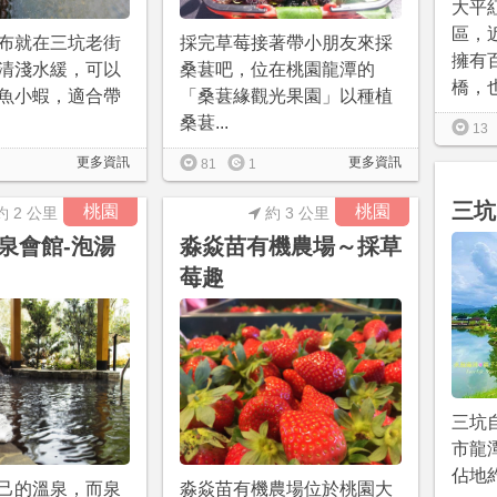
大平
區，
布就在三坑老街
採完草莓接著帶小朋友來採
擁有
清淺水緩，可以
桑葚吧，位在桃園龍潭的
橋，也.
魚小蝦，適合帶
「桑葚緣觀光果園」以種植
桑葚...
13
更多資訊
更多資訊
81
1
三坑
桃園
桃園
約 2 公里
約 3 公里
泉會館-泡湯
淼焱苗有機農場～採草
莓趣
三坑
市龍
佔地約
己的溫泉，而泉
淼焱苗有機農場位於桃園大