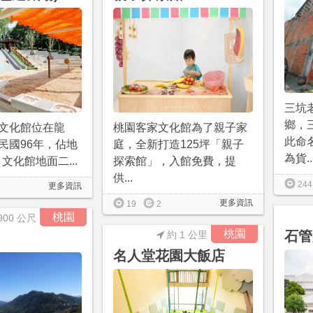
三坑
鄉，
文化館位在龍
桃園客家文化館為了親子家
此命
民國96年，佔地
庭，全新打造125坪「親子
為貨..
，文化館地面二...
探索館」，入館免費，提
供...
244
更多資訊
更多資訊
19
2
桃園
900 公尺
桃園
石管
約 1 公里
名人堂花園大飯店