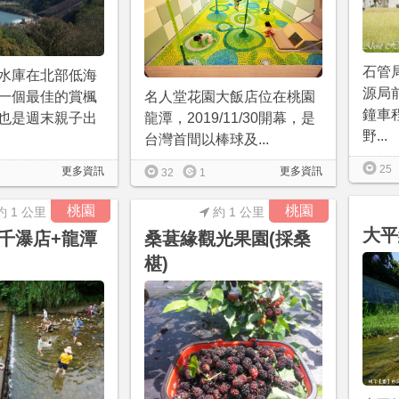
石管
水庫在北部低海
源局
一個最佳的賞楓
名人堂花園大飯店位在桃園
鐘車
也是週末親子出
龍潭，2019/11/30開幕，是
野...
台灣首間以棒球及...
25
更多資訊
更多資訊
32
1
桃園
桃園
約 1 公里
約 1 公里
大平
千瀑店+龍潭
桑葚緣觀光果園(採桑
椹)