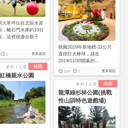
局大草坪位在北區水資
前，離石門水庫約10分
程，這裡很適合親子
桃園2019年新地標-32公尺
直徑巨大棒球，就在
更多資訊
3
2019/11/30開幕的...
桃園
約 1 公里
更多資訊
109
2
紅橋親水公園
桃園
約 2 公里
龍潭綠杉林公園(挑戰
性山訓特色遊戲場)