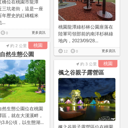
紅橋位在桃園市龍潭
近三坑老街，這是一座
百年歷史的紅磚糯米
..
桃園龍潭綠杉林公園座落在
更多資訊
0
陸軍司領部前的南洋杉林綠
地內，2023/09/28...
桃園
約 2 公里
更多資訊
12
0
自然生態公園
桃園
約 3 公里
楓之谷親子露營區
自然生態公園位在桃園
潭區，就在大漢溪畔，
3.8公頃，以生態湖...
楓之谷親子露營區位在桃園