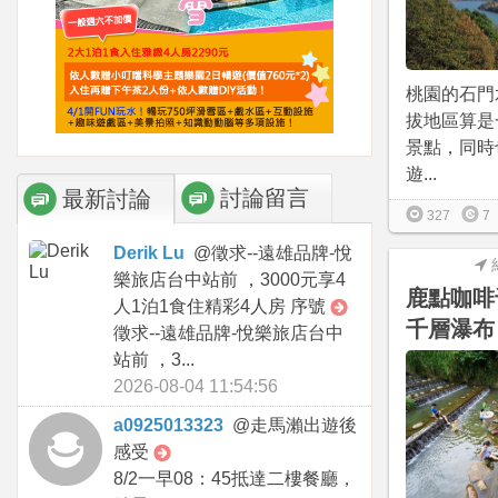
桃園的石門
拔地區算是
景點，同時
遊...
討論留言
最新討論
327
7
Derik Lu
@
徵求--遠雄品牌-悅
樂旅店台中站前 ，3000元享4
鹿點咖啡
人1泊1食住精彩4人房 序號
千層瀑布
徵求--遠雄品牌-悅樂旅店台中
站前 ，3...
2026-08-04 11:54:56
a0925013323
@
走馬瀨出遊後
感受
8/2一早08：45抵達二樓餐廳，