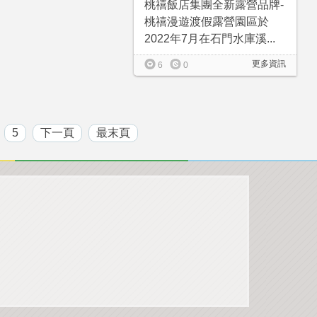
桃禧飯店集團全新露營品牌-
桃禧漫遊渡假露營園區於
2022年7月在石門水庫溪...
更多資訊
6
0
5
下一頁
最末頁