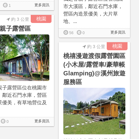
更多資訊
1
市大溪區，鄰近石門水庫，
營區內造景優美，大片草
桃園
約 3 公里
地、...
親子露營區
更多資訊
56
0
桃園
約 3 公里
桃禧漫遊渡假露營園區
(小木屋/露營車/豪華帳
Glamping)@溪州旅遊
服務區
親子露營區位在桃園市
，鄰近石門水庫，營區
景優美，有草地營位及
更多資訊
0