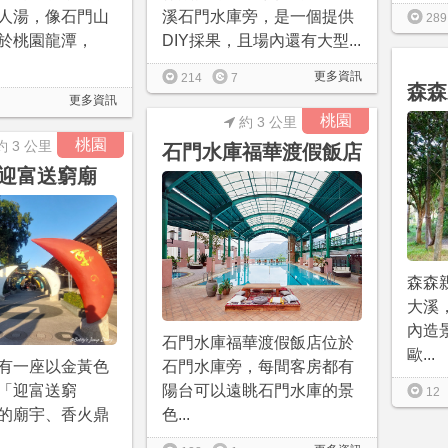
人湯，像石門山
溪石門水庫旁，是一個提供
289
於桃園龍潭，
DIY採果，且場內還有大型...
更多資訊
214
7
森森
更多資訊
桃園
約 3 公里
桃園
約 3 公里
石門水庫福華渡假飯店
迎富送窮廟
森森
大溪
內造
石門水庫福華渡假飯店位於
歐...
有一座以金黃色
石門水庫旁，每間客房都有
「迎富送窮
陽台可以遠眺石門水庫的景
12
的廟宇、香火鼎
色...