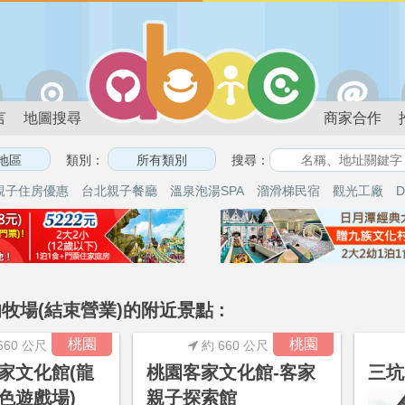
言
地圖搜尋
商家合作
類別：
搜尋：
親子住房優惠
台北親子餐廳
溫泉泡湯SPA
溜滑梯民宿
觀光工廠
D
牧場(結束營業)的附近景點 :
桃園
桃園
660 公尺
約 660 公尺
家文化館(龍
桃園客家文化館-客家
三坑
色遊戲場)
親子探索館