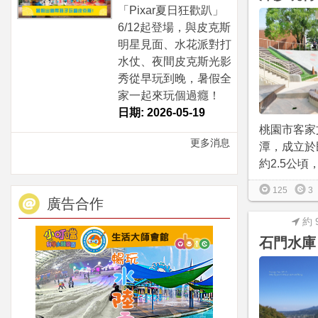
「Pixar夏日狂歡趴」
6/12起登場，與皮克斯
明星見面、水花派對打
水仗、夜間皮克斯光影
秀從早玩到晚，暑假全
家一起來玩個過癮！
日期: 2026-05-19
桃園市客家
更多消息
潭，成立於
約2.5公頃
125
3
廣告合作
約 
石門水庫