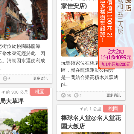
家佳安店)
老街位於桃園縣龍潭
三條水渠流經於此，因
名。清朝因水運便利成
玩樂磚家位在桃園市龍潭
.
區，就在龍潭運動公園旁，
是一間結合樂高積木與窯烤
更多資訊
5
pi...
桃園
約 900 公尺
更多資訊
98
2
局大草坪
桃園
約 1 公里
棒球名人堂@名人堂花
園大飯店