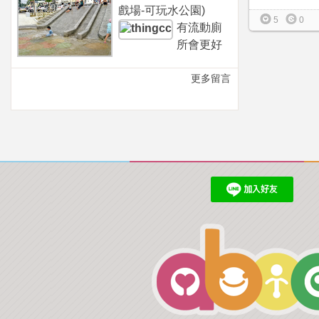
戲場-可玩水公園)
5
0
有流動廁
所會更好
更多留言