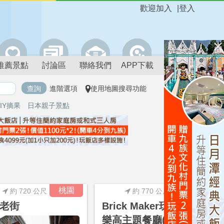
歡迎加入
|
登入
推薦景點
討論區
聯絡我們
APP下載
進階選項
使用地圖搜尋功能
IY摘果
日本親子景點
進階搜尋
桃園
桃園
約 720 公尺
約 770 公尺
老街
Brick Maker玩樂磚家
樂高主題餐廳(玩樂磚