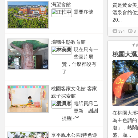
渴望會館
質是黃金美
需要序號
溫泉會館位
20...
394
8
瑞穗生態教育館
現在只有一
桃園大溪
些圖片展
覽，什麼都沒有
了
桃園客家文化館-客家
親子探索館
電話資訊已
更新，謝謝
在桃園大溪
提醒~^^
為主色調的
廟」，熱鬧
享平親水公園(特色遊
盛。廟...