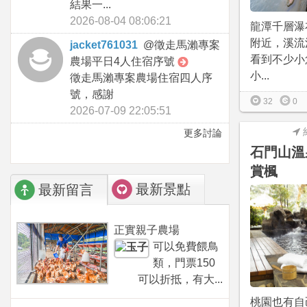
結果一...
2026-08-04 08:06:21
龍潭千層瀑
附近，溪流
jacket761031
@
徵走馬瀨專案
看到不少小
農場平日4人住宿序號
小...
徵走馬瀨專案農場住宿四人序
號，感謝
32
0
2026-07-09 22:05:51
更多討論
石門山溫
賞楓
最新景點
最新留言
正實親子農場
可以免費餵鳥
類，門票150
可以折抵，有大...
桃園也有自