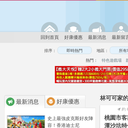
回到首頁
好康優惠
最新消息
最新留
排序：
地區：
熱門：
特色遊戲場
林可可家的
好康優惠
最新消息
約 
桃園市客
史上最強皮克斯好友陣
潭沙坑特
容！香港迪士尼