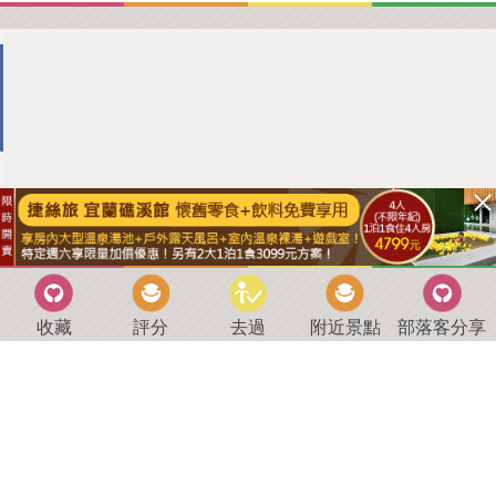
收藏
評分
去過
附近景點
部落客分享
回到首頁
．
好康優惠
．
最新留言
．
關於我們
．
聯絡我們
部落格微件
．
商家合作
．
討論區
．
推薦景點
．
APP下載
羿磊資訊 服務條款&隱私權政策