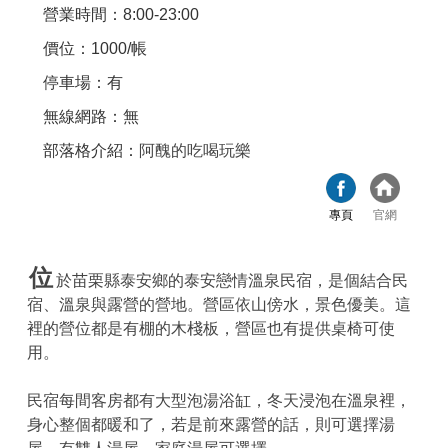
營業時間：8:00-23:00
價位：1000/帳
停車場：有
無線網路：無
部落格介紹：
阿醜的吃喝玩樂
專頁
官網
位
於苗栗縣泰安鄉的泰安戀情溫泉民宿，是個結合民
宿、溫泉與露營的營地。營區依山傍水，景色優美。這
裡的營位都是有棚的木棧板，營區也有提供桌椅可使
用。
民宿每間客房都有大型泡湯浴缸，冬天浸泡在溫泉裡，
身心整個都暖和了，若是前來露營的話，則可選擇湯