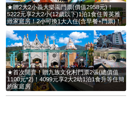
★贈2大2小義大樂園門票(價值2958元)！
5222元享2大2小(12歲以下)1泊1食住菁英雅
緻家庭房！2小可換1大入住(含早餐+門票)！
★首次開賣！贈九族文化村門票2張(總價值
1100元*2)！4099元享2大2幼1泊1食升等住簡
約家庭房