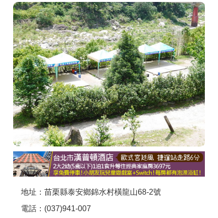
商家合作
推薦景點
討論區
聯絡我們
APP下載
地址：苗栗縣泰安鄉錦水村橫龍山68-2號
電話：(037)941-007