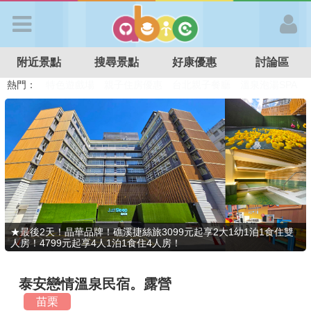
歡迎加入
附近景點
搜尋景點
好康優惠
討論區
APP登入
熱門：
溜滑梯民宿
觀光工廠
DIY摘果
日本親子景點
特色遊戲場
親子住房優惠
台北親子餐廳
溫泉泡湯SPA
首 頁
搜尋景點
好康優惠
★最後2天！晶華品牌！礁溪捷絲旅3099元起享2大1幼1泊1食住雙
人房！4799元起享4人1泊1食住4人房！
最新消息
泰安戀情溫泉民宿。露營
最新留言
苗栗