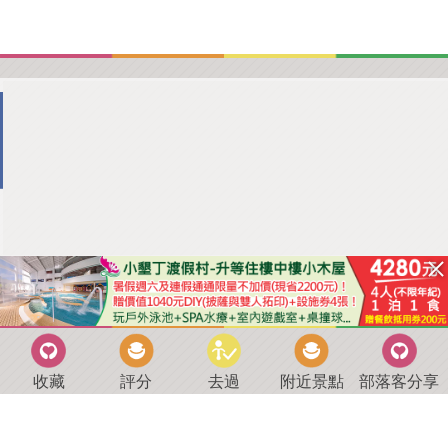
收藏
評分
去過
附近景點
部落客分享
回到首頁
．
好康優惠
．
最新留言
．
關於我們
．
聯絡我們