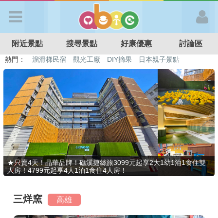
歡迎加入
附近景點
搜尋景點
好康優惠
討論區
APP登入
熱門：
溜滑梯民宿
觀光工廠
DIY摘果
日本親子景點
特色遊戲場
親子住房優惠
台北親子餐廳
溫泉泡湯SPA
首 頁
搜尋景點
好康優惠
★只賣4天！晶華品牌！礁溪捷絲旅3099元起享2大1幼1泊1食住雙
人房！4799元起享4人1泊1食住4人房！
最新消息
三烊窯
高雄
最新留言