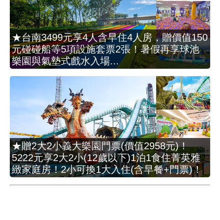
★台南3499元享4人含早住4人房，贈價值150
元碰碰船等5項設施套票2張！暑假再享球池
樂園與氣墊式戲水入場...
★贈2大2小義大樂園門票(價值2958元)！
5222元享2大2小(12歲以下)1泊1食住菁英雅
緻家庭房！2小可換1大入住(含早餐+門票)！