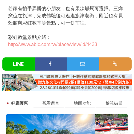
若家有怕手弄髒的小朋友，也有果凍蠟燭可選擇。三烊
窯位在旗津，完成體驗後可逛逛旗津老街，附近也有貝
殼館與彩虹教堂等景點，可一併前往。
彩虹教堂景點介紹：
http://www.abic.com.tw/place/view/id/4433
好康優惠
觀看留言
地圖功能
檢視街景