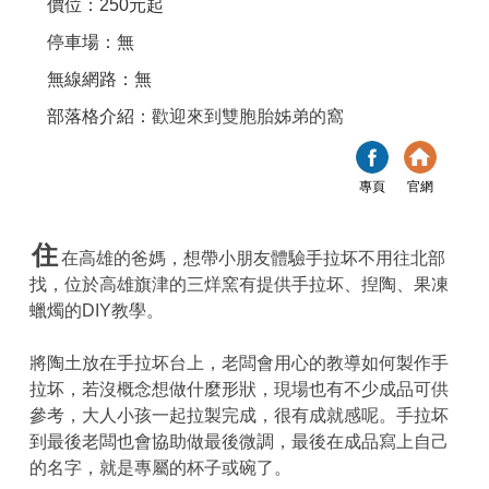
價位：250元起
停車場：無
無線網路：無
部落格介紹：
歡迎來到雙胞胎姊弟的窩
專頁
官網
住
在高雄的爸媽，想帶小朋友體驗手拉坏不用往北部
找，位於高雄旗津的三烊窯有提供手拉坏、揑陶、果凍
蠟燭的DIY教學。
將陶土放在手拉坏台上，老闆會用心的教導如何製作手
拉坏，若沒概念想做什麼形狀，現場也有不少成品可供
參考，大人小孩一起拉製完成，很有成就感呢。手拉坏
到最後老闆也會協助做最後微調，最後在成品寫上自己
的名字，就是專屬的杯子或碗了。