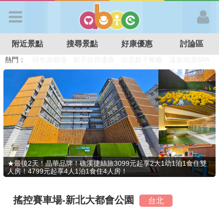
歡迎加入
附近景點
搜尋景點
好康優惠
討論區
APP登入
熱門：
溜滑梯民宿
觀光工廠
DIY摘果
日本親子景點
特色遊戲場
親子住房優惠
台北親子餐廳
溫泉泡湯SPA
首 頁
搜尋景點
好康優惠
★最後2天！晶華品牌！礁溪捷絲旅3099元起享2大1幼1泊1食住雙
人房！4799元起享4人1泊1食住4人房！
最新消息
搖控賽車場-新北大都會公園
台北
最新留言