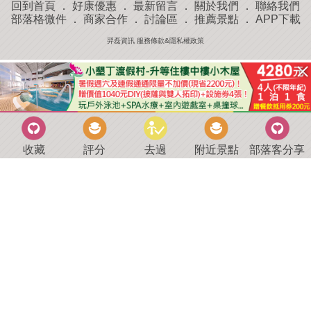
回到首頁
．
好康優惠
．
最新留言
．
關於我們
．
聯絡我們
部落格微件
．
商家合作
．
討論區
．
推薦景點
．
APP下載
羿磊資訊 服務條款&隱私權政策
收藏
評分
去過
附近景點
部落客分享