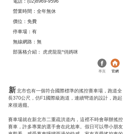
電話：(02)8969-9596
營業時間：全年無休
價位：免費
停車場：有
無線網路：無
部落格介紹：
虎虎龍龍*俏媽咪
專頁
官網
新
北市也有一個符合國際標準的搖控賽車場，跑道全
長370公尺，仿F1國際級跑道，連續彎道的設計，跑起
來很過癮。
賽車場就在新北市二重疏洪道內，這裡不時會舉辦搖控
賽車，許多專業的選手會在此尬車。假日可以帶小朋友
來觀看，感受賽車呼嘯而過的快感。家有喜愛搖控車的