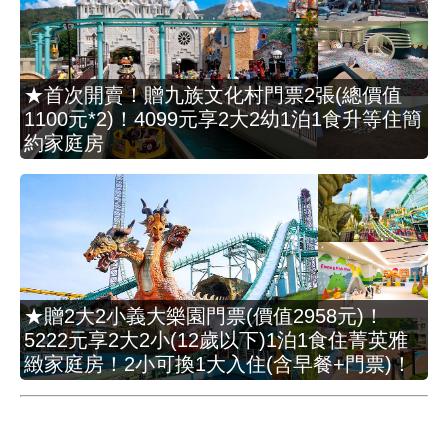
★首次開賣！贈九族文化村門票2張(總價值
1100元*2)！4099元享2大2幼1泊1食升等住簡
約家庭房
★贈2大2小義大樂園門票(價值2958元)！
5222元享2大2小(12歲以下)1泊1食住菁英雅
緻家庭房！2小可換1大入住(含早餐+門票)！