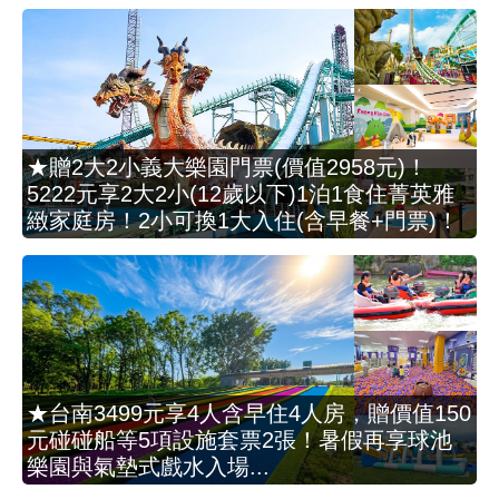
★贈2大2小義大樂園門票(價值2958元)！
5222元享2大2小(12歲以下)1泊1食住菁英雅
緻家庭房！2小可換1大入住(含早餐+門票)！
★台南3499元享4人含早住4人房，贈價值150
元碰碰船等5項設施套票2張！暑假再享球池
樂園與氣墊式戲水入場...