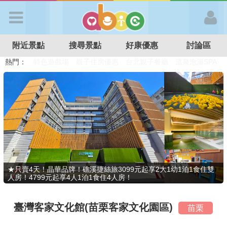
歡迎加入
附近景點
搜尋景點
好康優惠
討論區
APP登入
熱門：
溜滑梯民宿
觀光工廠
DIY摘果
日本親子景點
特色遊戲場
親子住房優惠
台北親子餐廳
溫泉泡湯SPA
首 頁
搜尋景點
好康優惠
★只賣4天！晶華品牌！礁溪捷絲旅3099元起享2大1幼1泊1食住雙
人房！4799元起享4人1泊1食住4人房！
最新消息
臺灣客家文化館(苗栗客家文化園區)
苗栗
最新留言