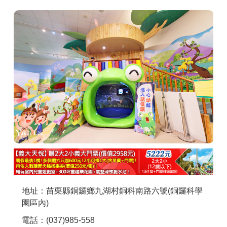
商家合作
推薦景點
討論區
聯絡我們
APP下載
地址：苗栗縣銅鑼鄉九湖村銅科南路六號(銅鑼科學
園區內)
電話：(037)985-558