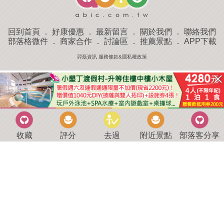
回到首頁
．
好康優惠
．
最新留言
．
關於我們
．
聯絡我們
部落格微件
．
商家合作
．
討論區
．
推薦景點
．
APP下載
羿磊資訊 服務條款&隱私權政策
收藏
評分
去過
附近景點
部落客分享