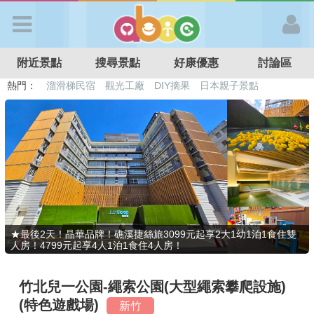
歡迎加入
附近景點
搜尋景點
好康優惠
討論區
APP登入
熱門：
溜滑梯民宿
觀光工廠
DIY摘果
日本親子景點
特色遊戲場
親子住房優惠
台北親子餐廳
溫泉泡湯SPA
首 頁
搜尋景點
好康優惠
★最後2天！晶華品牌！礁溪捷絲旅3099元起享2大1幼1泊1食住雙
人房！4799元起享4人1泊1食住4人房！
最新消息
竹北兒一公園-繩索公園(大型繩索攀爬設施)
最新留言
(特色遊戲場)
新竹