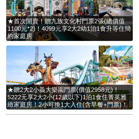
★首次開賣！贈九族文化村門票2張(總價值
1100元*2)！4099元享2大2幼1泊1食升等住簡
約家庭房
★贈2大2小義大樂園門票(價值2958元)！
5222元享2大2小(12歲以下)1泊1食住菁英雅
緻家庭房！2小可換1大入住(含早餐+門票)！