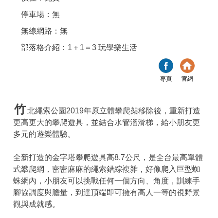
停車場：無
無線網路：無
部落格介紹：
1＋1＝3 玩學樂生活
專頁
官網
竹
北繩索公園2019年原立體攀爬架移除後，重新打造
更高更大的攀爬遊具，並結合水管溜滑梯，給小朋友更
多元的遊樂體驗。
全新打造的金字塔攀爬遊具高8.7公尺，是全台最高單體
式攀爬網，密密麻麻的繩索錯綜複雜，好像爬入巨型蜘
蛛網內，小朋友可以挑戰任何一個方向、角度，訓練手
腳協調度與膽量，到達頂端即可擁有高人一等的視野景
觀與成就感。