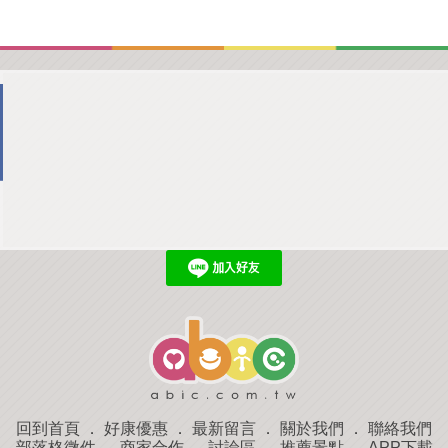
回到首頁
．
好康優惠
．
最新留言
．
關於我們
．
聯絡我們
部落格微件
．
商家合作
．
討論區
．
推薦景點
．
APP下載