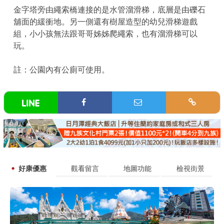
金字塔旁由繩索橋連接的是水管溜滑梯，底層是由礫石
舖面的緩衝地。另一側還有樹屋造型的幼兒滑梯遊戲
組，小小孩無法跟哥哥姊姊爬繩索，也有溜滑梯可以
玩。
註：公園內有公廁可使用。
好康優惠
觀看留言
地圖功能
檢視街景