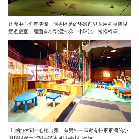
休閒中心也有準備一個專區是給學齡前兒童用的專屬兒
童遊戲室，裡面有小型溜滑梯、小球池、搖搖椅等。
LL層的休閒中心櫃台旁，有另外一區還有扮家家酒的小
廚房組跟一些樂高積木可以給小朋友玩。