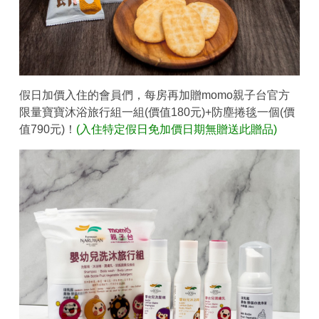
假日加價入住的會員們，每房再加贈momo親子台官方
限量寶寶沐浴旅行組一組(價值180元)+防塵捲毯一個(價
值790元)！
(入住特定假日免加價日期無贈送此贈品)