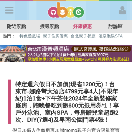
歡迎加入
附近景點
搜尋景點
好康優惠
討論區
APP登入
熱門：
溜滑梯民宿
觀光工廠
DIY摘果
日本親子景點
特色遊戲場
親子住房優惠
台北親子餐廳
溫泉泡湯SPA
首 頁
搜尋景點
特定週六假日不加價(現省1200元)！台
好康優惠
東市-娜路彎大酒店4799元享4人(不限年
紀)1泊1食+下午茶住2024年全新裝修家
最新消息
庭房，贈晚餐吃到飽600元抵用券*1！享
戶外泳池、室內SPA，每房贈兒童超跑2
次、DIY(7選4)及卑南公園門票4張！
最新留言
假日加價入住每房再加贈momo親子台官方限量寶寶