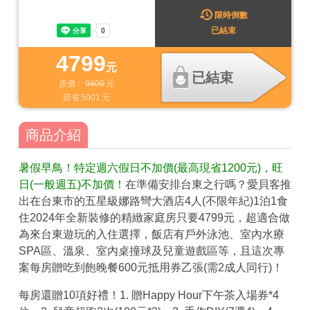
限時倒數
已結束
4799
元
已結束
原價：
9800
元
節省
5001
元
商品介紹
暑假早鳥！特定週六假日不加價(最高現省1200元)，旺
日(一般週五)不加價！
在準備安排台東之行嗎？愛貝客推
出在台東市的五星級娜路彎大酒店4人(不限年紀)1泊1食
住2024年全新裝修的精緻家庭房只要4799元，超適合做
為來台東遊玩的入住選擇，飯店有戶外泳池、室內水療
SPA區、溫泉、室內桌撞球及兒童遊戲區等，且這次專
案每房贈吃到飽晚餐600元抵用券乙張(需2成人同行)！
每房還贈10項好禮！1. 贈Happy Hour下午茶入場券*4