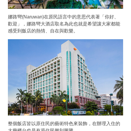
娜路彎(Naruwan)在原民語言中的意思代表著「你好、
歡迎」，娜路彎大酒店取名為此也就是希望讓大家都能
感受到飯店的熱情、自在與歡樂。
整個飯店皆以原住民的藝術特色來裝飾，在辦理入住的
大廳櫃台也是有原住民雕刻圖騰。