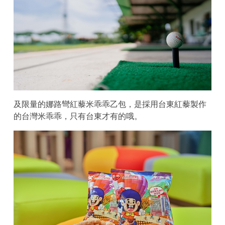
及限量的娜路彎紅藜米乖乖乙包，是採用台東紅藜製作
的台灣米乖乖，只有台東才有的哦。