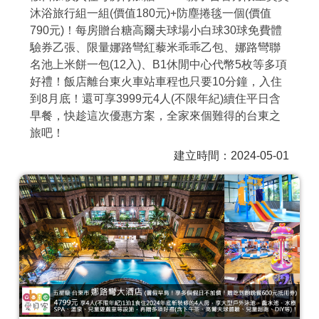
沐浴旅行組一組(價值180元)+防塵捲毯一個(價值
商家合作
790元)！每房贈台糖高爾夫球場小白球30球免費體
驗券乙張、限量娜路彎紅藜米乖乖乙包、娜路彎聯
名池上米餅一包(12入)、B1休閒中心代幣5枚等多項
推薦景點
好禮！飯店離台東火車站車程也只要10分鐘，入住
到8月底！還可享3999元4人(不限年紀)續住平日含
討論區
早餐，快趁這次優惠方案，全家來個難得的台東之
旅吧！
建立時間：2024-05-01
聯絡我們
APP下載