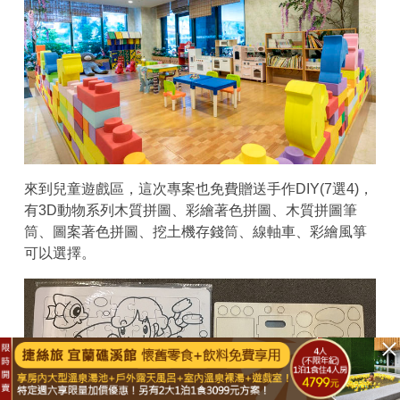
來到兒童遊戲區，這次專案也免費贈送手作DIY(7選4)，
有3D動物系列木質拼圖、彩繪著色拼圖、木質拼圖筆
筒、圖案著色拼圖、挖土機存錢筒、線軸車、彩繪風箏
可以選擇。
已結束