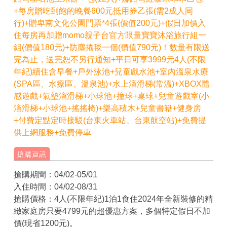
+每房贈吃到飽的晚餐600元抵用券乙張(需2成人同
行)+贈卑南文化公園門票*4張(價值200元)+假日加價入
住每房再加贈momo親子台官方限量寶寶沐浴旅行組一
組(價值180元)+防塵捲毯一個(價值790元)！數量有限送
完為止，送完恕不另行通知+平日可享3999元4人(不限
年紀)續住含早餐+戶外泳池+兒童戲水池+室內溫泉水療
(SPA區、水療區、溫泉池)+水上溜滑梯(常溫)+XBOX體
感遊戲+氣墊溜滑梯+小球池+撞球+桌球+兒童遊戲室(小
溜滑梯+小球池+搖搖椅)+樂高積木+兒童書籍+健身房
+付費定點定時接駁(台東火車站、台東航空站)+免費提
供上網服務+免費停車
搶購期間：04/02-05/01
入住時間：04/02-08/31
搶購價格：4人(不限年紀)1泊1食住2024年全新裝修的精
緻家庭房只要4799元的超優惠方案，多個特定假日不加
價(現省1200元)。