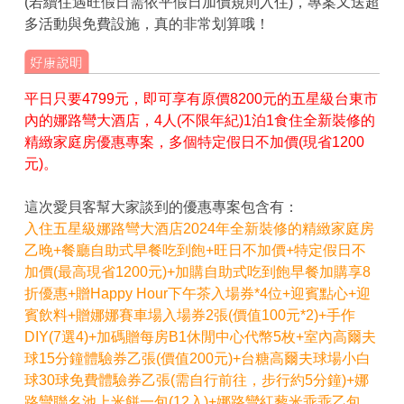
(若續住遇旺假日需依平假日加價規則入住)，專案又送超
多活動與免費設施，真的非常划算哦！
平日只要4799元，即可享有原價8200元的五星級台東市
內的娜路彎大酒店，4人(不限年紀)1泊1食住全新裝修的
精緻家庭房優惠專案，多個特定假日不加價(現省1200
元)。
這次愛貝客幫大家談到的優惠專案包含有：
入住五星級娜路彎大酒店2024年全新裝修的精緻家庭房
乙晚+餐廳自助式早餐吃到飽+旺日不加價+特定假日不
加價(最高現省1200元)+加購自助式吃到飽早餐加購享8
折優惠+贈Happy Hour下午茶入場券*4位+迎賓點心+迎
賓飲料+贈娜娜賽車場入場券2張(價值100元*2)+手作
DIY(7選4)+加碼贈每房B1休閒中心代幣5枚+室內高爾夫
球15分鐘體驗券乙張(價值200元)+台糖高爾夫球場小白
球30球免費體驗券乙張(需自行前往，步行約5分鐘)+娜
路彎聯名池上米餅一包(12入)+娜路彎紅藜米乖乖乙包