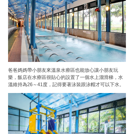
爸爸媽媽帶小朋友來溫泉水療區也能放心讓小朋友玩
樂，飯店在水療區很貼心的設置了一個水上溜滑梯，水
溫維持為26～41度，記得要著泳裝跟泳帽才可以下水。