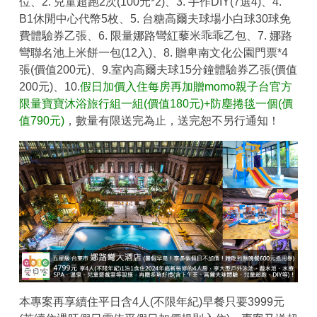
位、2. 兒童超跑2次(100元*2)、3. 手作DIY(7選4)、4.
B1休閒中心代幣5枚、5. 台糖高爾夫球場小白球30球免
費體驗券乙張、6. 限量娜路彎紅藜米乖乖乙包、7. 娜路
彎聯名池上米餅一包(12入)、8. 贈卑南文化公園門票*4
張(價值200元)、9.室內高爾夫球15分鐘體驗券乙張(價值
200元)、10.
假日加價入住每房再加贈momo親子台官方
限量寶寶沐浴旅行組一組(價值180元)+防塵捲毯一個(價
值790元)
，數量有限送完為止，送完恕不另行通知！
本專案再享續住平日含4人(不限年紀)早餐只要3999元