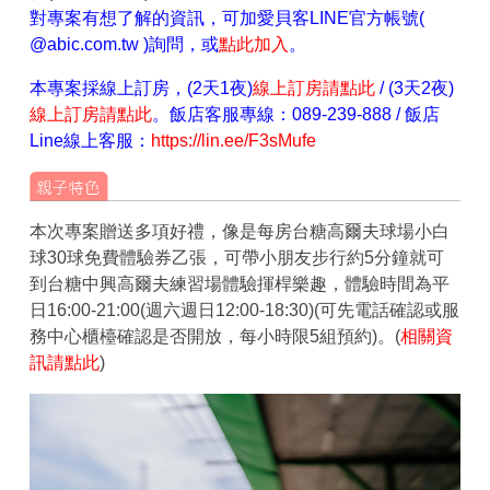
對專案有想了解的資訊，可加愛貝客LINE官方帳號(
@abic.com.tw )詢問，或
點此加入
。
本專案採
線上訂房，(2天1夜)
線上訂房請點此
/ (3天2夜)
線上訂房請點此
。飯店客服專線：089-239-888 / 飯店
Line線上客服：
https://lin.ee/F3sMufe
本次專案贈送多項好禮，像是每房台糖高爾夫球場小白
球30球免費體驗券乙張，可帶小朋友步行約5分鐘就可
到台糖中興高爾夫練習場體驗揮桿樂趣，體驗時間為平
日16:00-21:00(週六週日12:00-18:30)(可先電話確認或服
務中心櫃檯確認是否開放，每小時限5組預約)。(
相關資
訊請點此
)