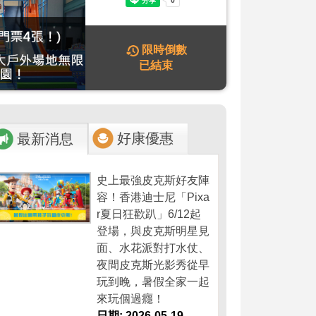
限時倒數
已結束
好康優惠
最新消息
史上最強皮克斯好友陣
容！香港迪士尼「Pixa
r夏日狂歡趴」6/12起
登場，與皮克斯明星見
面、水花派對打水仗、
夜間皮克斯光影秀從早
玩到晚，暑假全家一起
來玩個過癮！
日期: 2026-05-19