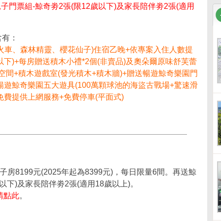
親子門票組-鯨奇劵2張(限12歲以下)及家長陪伴劵2張(適用
含有：
火車、森林精靈、櫻花仙子)住宿乙晚+依專案入住人數提
以下)+每房贈送積木小禮*2個(非賣品)及奧朵爾原味舒芙蕾
道空間+積木遊戲室(發光積木+積木牆)+贈送暢遊鯨奇樂園門
可暢遊鯨奇樂園五大遊具(100萬顆球池的海盜古戰場+驚速滑
免費提供上網服務+免費停車(平面式)
房8199元(2025年起為8399元)，每日限量6間。再送鯨
以下)及家長陪伴劵2張(適用18歲以上)。
請點此
。