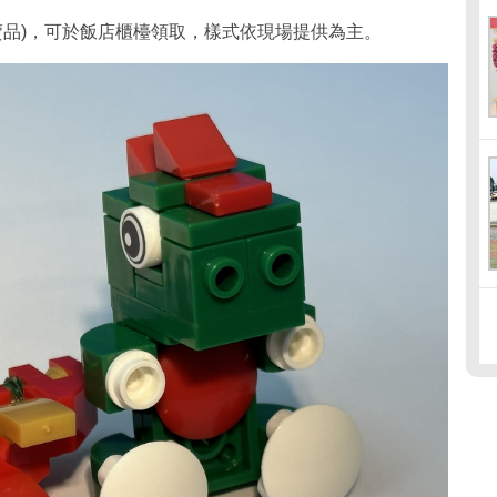
賣品)，可於飯店櫃檯領取，樣式依現場提供為主。