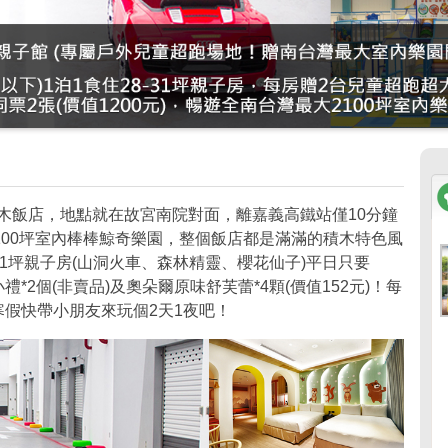
積木飯店，地點就在故宮南院對面，離嘉義高鐵站僅10分鐘
100坪室內棒棒鯨奇樂園，整個飯店都是滿滿的積木特色風
8-31坪親子房(山洞火車、森林精靈、櫻花仙子)平日只要
木小禮*2個(非賣品)及奧朵爾原味舒芙蕾*4顆(價值152元)！每
寒假快帶小朋友來玩個2天1夜吧！