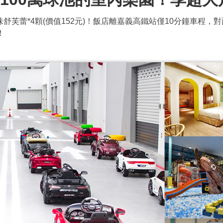
味舒芙蕾*4顆(價值152元)！飯店離嘉義高鐵站僅10分鐘車程
！