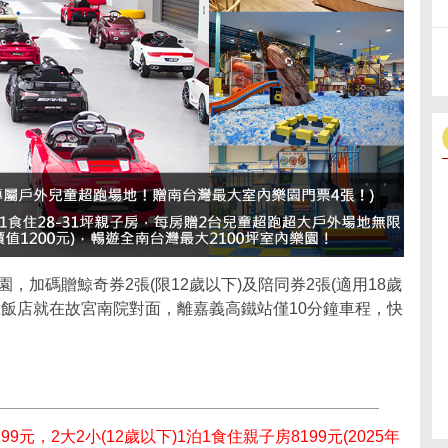
園，加碼贈鯨奇券2張(限12歲以下)及陪同券2張(適用18歲
，且飯店就在故宮南院對面，離嘉義高鐵站僅10分鐘車程，快
9元，2大2小(12歲以下)1泊1食住親子房8199元(2025年