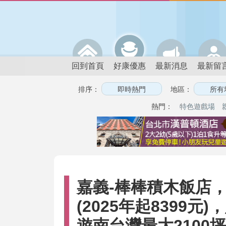
回到首頁
好康優惠
最新消息
最新留
排序：
地區：
熱門：
特色遊戲場
嘉義-棒棒積木飯店，2
(2025年起8399
遊南台灣最大2100