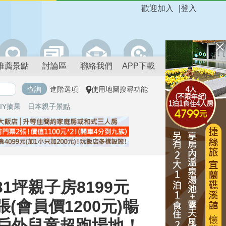
歡迎加入
|
登入
推薦景點
討論區
聯絡我們
APP下載
進階選項
使用地圖搜尋功能
IY摘果
日本親子景點
31坪親子房8199元
張(會員價1200元)暢
大戶外兒童超跑場地！