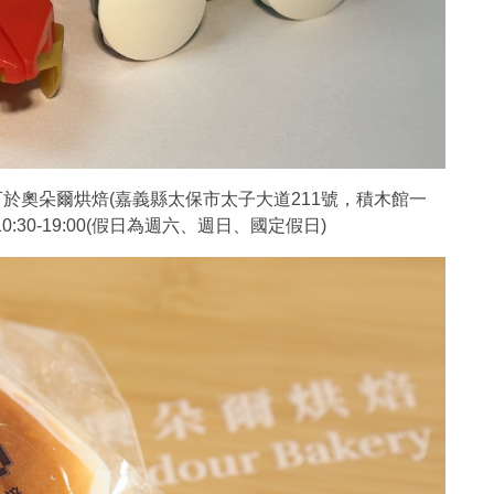
，可於奧朵爾烘焙(嘉義縣太保市太子大道211號，積木館一
0:30-19:00(假日為週六、週日、國定假日)