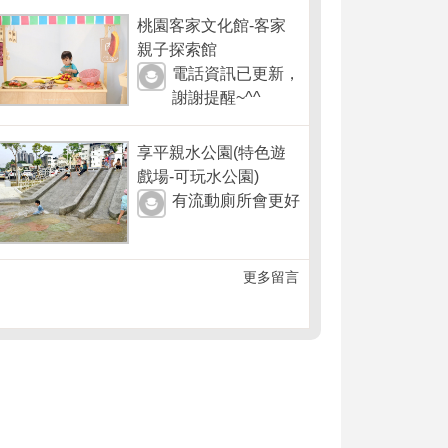
桃園客家文化館-客家
親子探索館
電話資訊已更新，
謝謝提醒~^^
享平親水公園(特色遊
戲場-可玩水公園)
有流動廁所會更好
更多留言