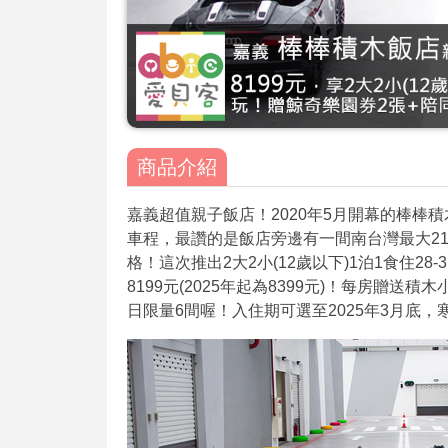
商品介紹
嘉義超值親子飯店！2020年5月開幕的棒棒
車程，最讚的是飯店旁邊有一間南台灣最大2
格！這次推出2大2小(12歲以下)1泊1食住2
8199元(2025年起為8399元)！每房贈送積
日限量6間喔！入住期可選至2025年3月底，