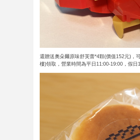
還贈送奧朵爾原味舒芙蕾*4顆(價值152元)
樓)領取，營業時間為平日11:00-19:00，假日1