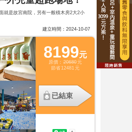
，對面就是故宮南院，另有一般積木房2大2小
建立時間：2024-10-07
8199
元
原價：
20680
元
節省
12481
元
已結束