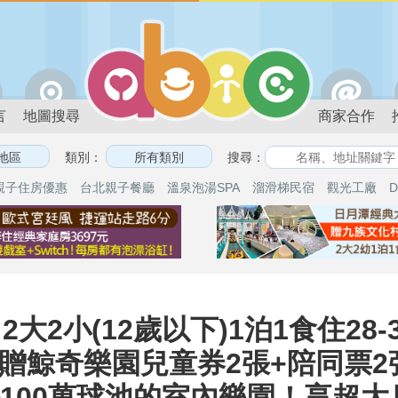
言
地圖搜尋
商家合作
類別：
搜尋：
親子住房優惠
台北親子餐廳
溫泉泡湯SPA
溜滑梯民宿
觀光工廠
D
大2小(12歲以下)1泊1食住28-
元)，贈鯨奇樂園兒童券2張+陪同票2
坪100萬球池的室內樂園！享超