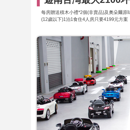
每房贈送積木小禮*2個(非賣品)及奧朵爾原
(12歲以下)1泊1食住4人房只要4199元方案