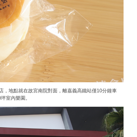
飯店，地點就在故宮南院對面，離嘉義高鐵站僅10分鐘車
0坪室內樂園。