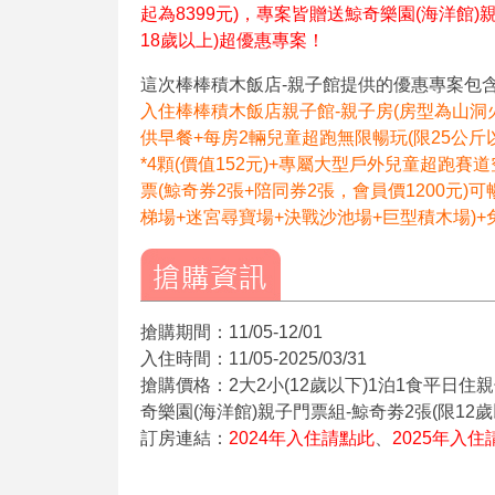
起為8399元)，專案皆贈送鯨奇樂園(海洋館)
18歲以上)超優惠專案！
這次棒棒積木飯店-親子館提供的優惠專案包
入住棒棒積木飯店親子館-親子房(房型為山洞
供早餐+每房2輛兒童超跑無限暢玩(限25公斤
*4顆(價值152元)+專屬大型戶外兒童超跑賽
票(鯨奇券2張+陪同券2張，會員價1200元)
梯場+迷宮尋寶場+決戰沙池場+巨型積木場)+
搶購期間：11/05-12/01
入住時間：11/05-2025/03/31
搶購價格：2大2小(12歲以下)1泊1食平日住親子
奇樂園(海洋館)親子門票組-鯨奇劵2張(限12歲
訂房連結：
2024年入住請點此
、
2025年入住