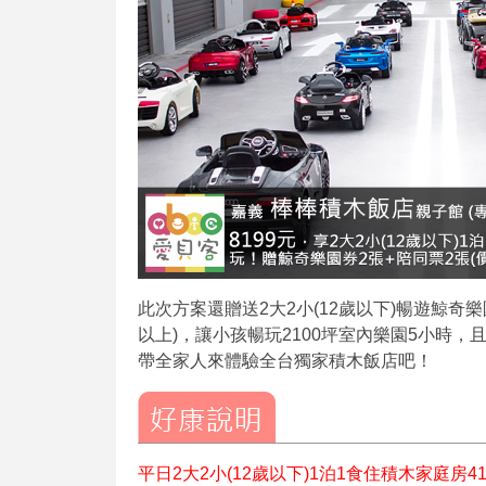
此次方案還贈送2大2小(12歲以下)暢遊鯨奇樂
以上)，讓小孩暢玩2100坪室內樂園5小時
帶全家人來體驗全台獨家積木飯店吧！
平日2大2小(12歲以下)1泊1食住積木家庭房419