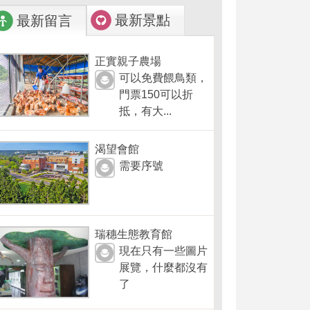
最新景點
最新留言
正實親子農場
可以免費餵鳥類，
門票150可以折
抵，有大...
渴望會館
需要序號
瑞穗生態教育館
現在只有一些圖片
展覽，什麼都沒有
了