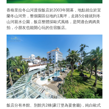
香格里拉冬山河渡假飯店於2003年開幕，地點就位於宜
蘭冬山河旁，整個園區佔地約1萬坪，走路5分鐘就到冬
山河親水公園，飯店整體採歐式風格，是間適合媽媽美
拍，小朋友也能開心玩的住宿飯店。
飯店分有本館、別館共2棟(豪汀堡為宴會廳)，純白歐式