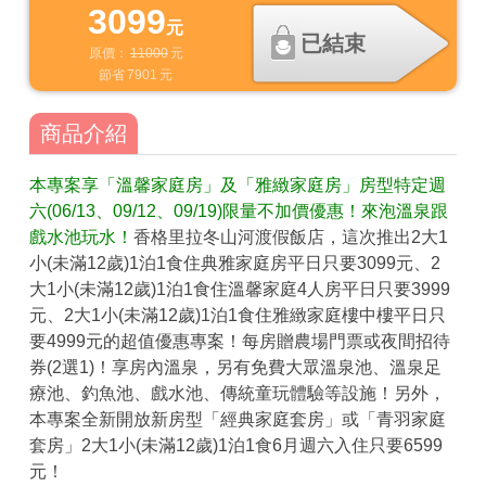
3099
元
已結束
原價：
11000
元
節省
7901
元
商品介紹
本專案享「溫馨家庭房」及「雅緻家庭房」房型特定週
六(06/13、09/12、09/19)限量不加價優惠！來泡溫泉跟
戲水池玩水！
香格里拉冬山河渡假飯店，這次推出2大1
小(未滿12歲)1泊1食住典雅家庭房平日只要3099元、2
大1小(未滿12歲)1泊1食住溫馨家庭4人房平日只要3999
元、2大1小(未滿12歲)1泊1食住雅緻家庭樓中樓平日只
要4999元的超值優惠專案！每房贈農場門票或夜間招待
券(2選1)！享房內溫泉，另有免費大眾溫泉池、溫泉足
療池、釣魚池、戲水池、傳統童玩體驗等設施！另外，
本專案全新開放新房型「經典家庭套房」或「青羽家庭
套房」2大1小(未滿12歲)1泊1食6月週六入住只要6599
元！