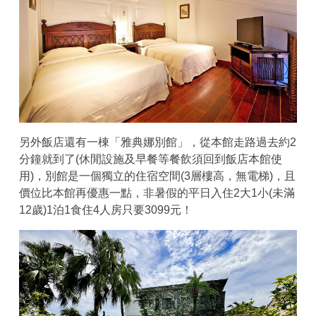
另外飯店還有一棟「雅典娜別館」，從本館走路過去約2
分鐘就到了(休閒設施及早餐等餐飲須回到飯店本館使
用)，別館是一個獨立的住宿空間(3層樓高，無電梯)，且
價位比本館再優惠一點，非暑假的平日入住2大1小(未滿
12歲)1泊1食住4人房只要3099元！