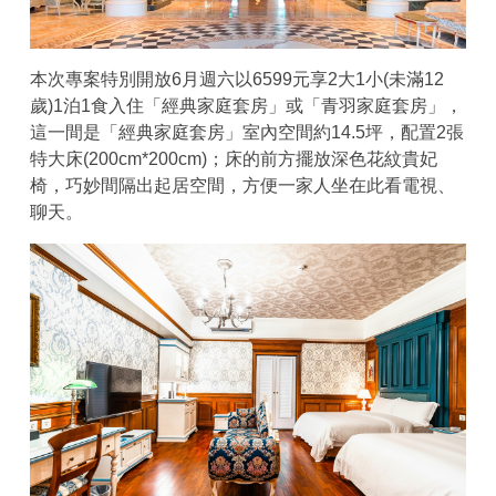
本次專案特別開放6月週六以6599元享2大1小(未滿12
歲)1泊1食入住「經典家庭套房」或「青羽家庭套房」，
這一間是「經典家庭套房」室內空間約14.5坪，配置2張
特大床(200cm*200cm)；床的前方擺放深色花紋貴妃
椅，巧妙間隔出起居空間，方便一家人坐在此看電視、
聊天。