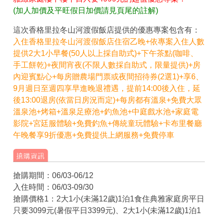
(加人加價及平旺假日加價請見頁尾的註解)
這次香格里拉冬山河渡假飯店提供的優惠專案包含有：
入住香格里拉冬山河渡假飯店住宿乙晚+依專案入住人數
提供2大1小早餐(50人以上採自助式)+下午茶點(咖啡、
手工餅乾)+夜間宵夜(不限人數採自助式，限量提供)+房
內迎賓點心+每房贈農場門票或夜間招待券(2選1)+享6、
9月週日至週四享早進晚退禮遇，提前14:00後入住，延
後13:00退房(依當日房況而定)+每房都有溫泉+免費大眾
溫泉池+烤箱+溫泉足療池+釣魚池+中庭戲水池+家庭電
影院+宮廷服體驗+免費釣魚+傳統童玩體驗+卡布里餐廳
午晚餐享9折優惠+免費提供上網服務+免費停車
搶購期間：06/03-06/12
入住時間：06/03-09/30
搶購價格1：2大1小(未滿12歲)1泊1食住典雅家庭房平日
只要3099元(暑假平日3399元)、2大1小(未滿12歲)1泊1