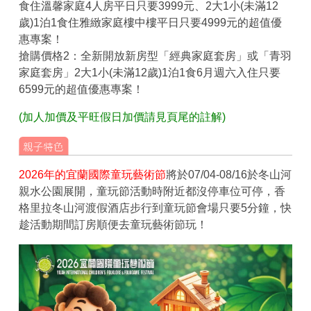
食住溫馨家庭4人房平日只要3999元、2大1小(未滿12
歲)1泊1食住雅緻家庭樓中樓平日只要4999元的超值優
惠專案！
搶購價格2：全新開放新房型「經典家庭套房」或「青羽
家庭套房」2大1小(未滿12歲)1泊1食6月週六入住只要
6599元的超值優惠專案！
(加人加價及平旺假日加價請見頁尾的註解)
2026年的宜蘭國際童玩藝術節
將於07/04-08/16於冬山河
親水公園展開，童玩節活動時附近都沒停車位可停，香
格里拉冬山河渡假酒店步行到童玩節會場只要5分鐘，快
趁活動期間訂房順便去童玩藝術節玩！