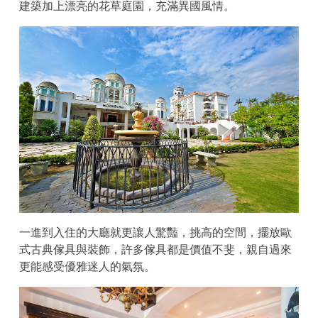
建築加上漂亮的花草庭園，充滿異國風情。
一進到入住的大廳就更讓人驚豔，挑高的空間，擺放歐
式古典傢具與裝飾，許多傢具都是價值不斐，親自過來
更能感受優雅迷人的氣氛。