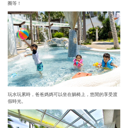
圈等！
玩水玩累時，爸爸媽媽可以坐在躺椅上，悠閒的享受渡
假時光。