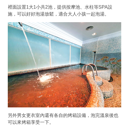
裡面設置1大1小共2池，提供按摩池、水柱等SPA設
施，可以好好泡湯放鬆，適合大人小孩一起泡湯。
另外男女更衣室內還有各自的烤箱設備，泡完溫泉後也
可以來烤箱享受一下。