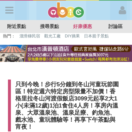
歡迎加入
附近景點
搜尋景點
好康優惠
討論區
APP登入
熱門：
特色遊戲場
親子住房優惠
台北親子餐廳
溫泉泡湯SPA
溜滑梯民宿
觀光工廠
DIY摘果
日本親子景點
首 頁
搜尋景點
只到今晚！步行5分鐘到冬山河童玩節園
好康優惠
區！特定週六特定房型限量不加價！香
格里拉冬山河渡假飯店3099元起享2大1
最新消息
小(未滿12歲)1泊1食住4人房！享房內溫
泉、大眾溫泉池、溫泉足療、釣魚池、
戲水池、童玩體驗等！再享下午茶點與
最新留言
宵夜！