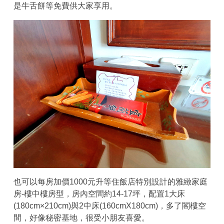
是牛舌餅等免費供大家享用。
也可以每房加價1000元升等住飯店特別設計的雅緻家庭
房-樓中樓房型，房內空間約14-17坪，配置1大床
(180cm×210cm)與2中床(160cmX180cm)，多了閣樓空
間，好像秘密基地，很受小朋友喜愛。