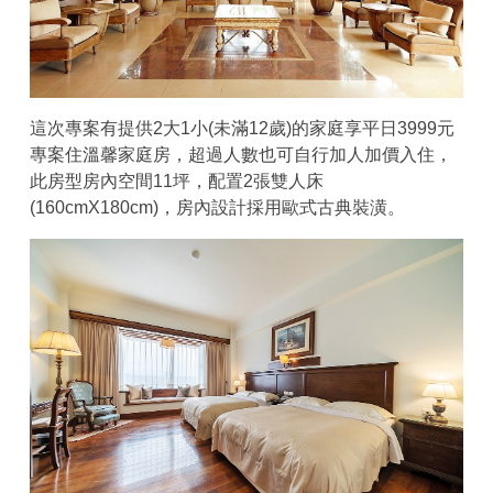
這次專案有提供2大1小(未滿12歲)的家庭享平日3999元
專案住溫馨家庭房，超過人數也可自行加人加價入住，
此房型房內空間11坪，配置2張雙人床
(160cmX180cm)，房內設計採用歐式古典裝潢。