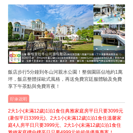
飯店步行5分鐘到冬山河親水公園！整個園區佔地約1萬
坪，飯店整體採歐式風格，再送免費宮廷服體驗及免費
享下午茶點與免費宵夜！
2大1小(未滿12歲)1泊1食住典雅家庭房平日只要3099元
(暑假平日3399元)、2大1小(未滿12歲)1泊1食住溫馨家
庭4人房平日只要3999元、2大1小(未滿12歲)1泊1食住
雅緻家庭樓中樓平日只要4999元的超值優惠專案！