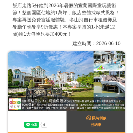
飯店走路5分鐘到2026年暑假的宜蘭國際童玩藝術
商家合作
節！整個園區佔地約1萬坪，飯店整體採歐式風格！
專案再送免費宮廷服體驗、冬山河自行車租借券及
餐廳午晚餐享9折優惠！本專案享贈的1小(未滿12
推薦景點
歲)換1大每晚只要加400元！
建立時間：2026-06-10
討論區
聯絡我們
APP下載
限時倒數
已結束