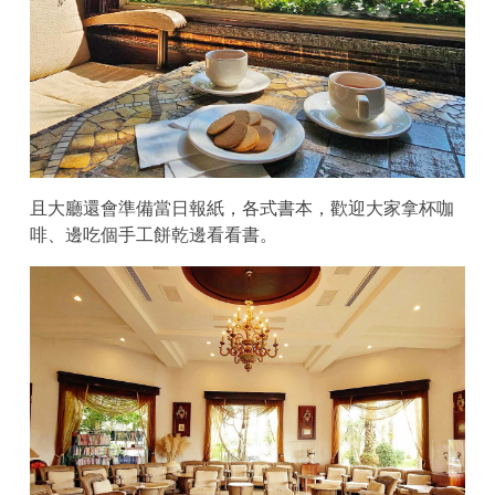
且大廳還會準備當日報紙，各式書本，歡迎大家拿杯咖
啡、邊吃個手工餅乾邊看看書。