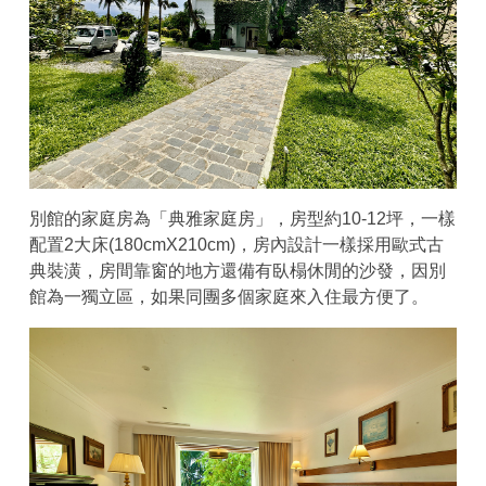
別館的家庭房為「典雅家庭房」，房型約10-12坪，一樣
配置2大床(180cmX210cm)，房內設計一樣採用歐式古
典裝潢，房間靠窗的地方還備有臥榻休閒的沙發，因別
館為一獨立區，如果同團多個家庭來入住最方便了。