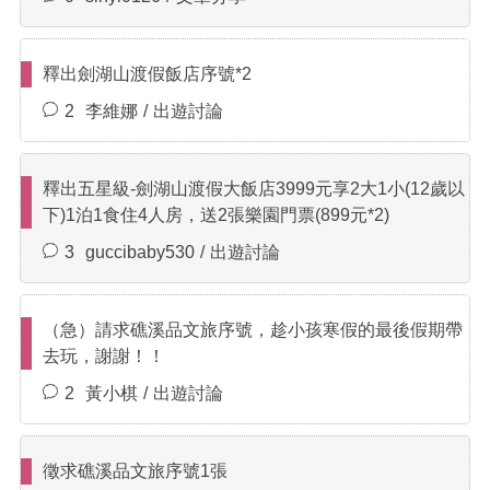
釋出劍湖山渡假飯店序號*2
2
李維娜
出遊討論
釋出五星級-劍湖山渡假大飯店3999元享2大1小(12歲以
下)1泊1食住4人房，送2張樂園門票(899元*2)
3
guccibaby530
出遊討論
（急）請求礁溪品文旅序號，趁小孩寒假的最後假期帶
去玩，謝謝！！
2
黃小棋
出遊討論
徵求礁溪品文旅序號1張