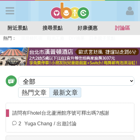
歡迎加入
附近景點
搜尋景點
好康優惠
討論區
APP登入
熱門：
溜滑梯民宿
觀光工廠
DIY摘果
日本親子景點
特色遊戲場
親子住房優惠
台北親子餐廳
溫泉泡湯SPA
首 頁
搜尋景點
好康優惠
熱門文章
最新文章
最新消息
請問有Fhotel台北蘆洲館序號可釋出嗎?感謝
2
Yuga Chang
出遊討論
最新留言