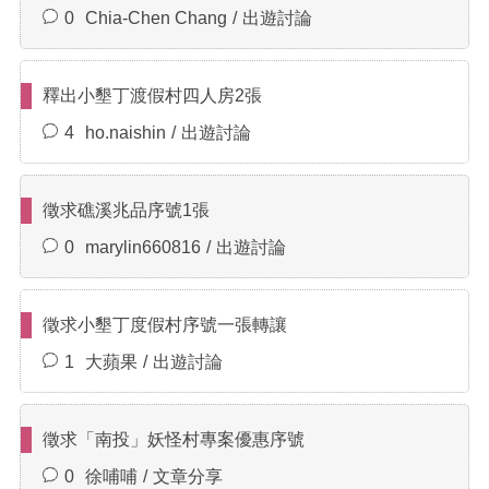
0
Chia-Chen Chang
出遊討論
釋出小墾丁渡假村四人房2張
4
ho.naishin
出遊討論
徵求礁溪兆品序號1張
0
marylin660816
出遊討論
徵求小墾丁度假村序號一張轉讓
1
大蘋果
出遊討論
徵求「南投」妖怪村專案優惠序號
0
徐哺哺
文章分享