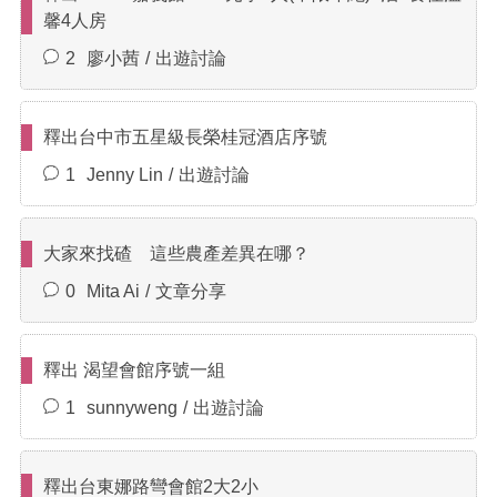
馨4人房
2
廖小茜
出遊討論
釋出台中市五星級長榮桂冠酒店序號
1
Jenny Lin
出遊討論
大家來找碴 這些農產差異在哪？
0
Mita Ai
文章分享
釋出 渴望會館序號一組
1
sunnyweng
出遊討論
釋出台東娜路彎會館2大2小