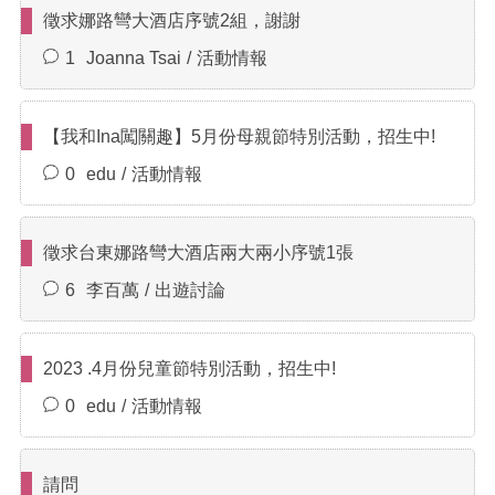
徵求娜路彎大酒店序號2組，謝謝
商家合作
1
Joanna Tsai
活動情報
推薦景點
【我和Ina闖關趣】5月份母親節特別活動，招生中!
0
edu
活動情報
討論區
聯絡我們
徵求台東娜路彎大酒店兩大兩小序號1張
6
李百萬
出遊討論
APP下載
2023 .4月份兒童節特別活動，招生中!
0
edu
活動情報
請問