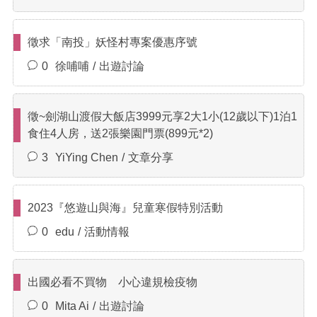
徵求「南投」妖怪村專案優惠序號
0
徐哺哺
出遊討論
徵~劍湖山渡假大飯店3999元享2大1小(12歲以下)1泊1
食住4人房，送2張樂園門票(899元*2)
3
YiYing Chen
文章分享
2023『悠遊山與海』兒童寒假特別活動
0
edu
活動情報
出國必看不買物 小心違規檢疫物
0
Mita Ai
出遊討論