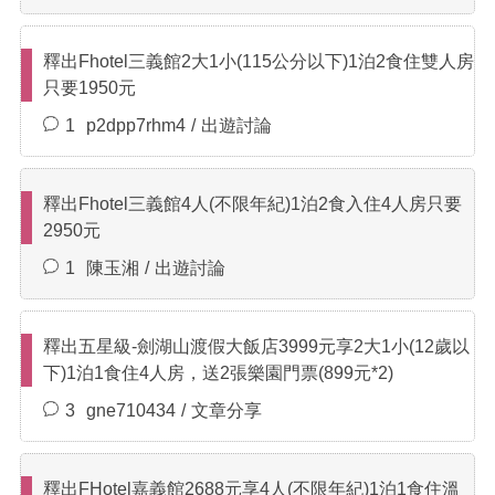
釋出Fhotel三義館2大1小(115公分以下)1泊2食住雙人房
只要1950元
1
p2dpp7rhm4
出遊討論
釋出Fhotel三義館4人(不限年紀)1泊2食入住4人房只要
2950元
1
陳玉湘
出遊討論
釋出五星級-劍湖山渡假大飯店3999元享2大1小(12歲以
下)1泊1食住4人房，送2張樂園門票(899元*2)
3
gne710434
文章分享
釋出FHotel嘉義館2688元享4人(不限年紀)1泊1食住溫