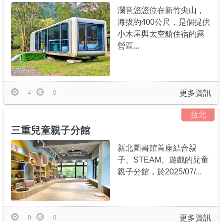
瀾音悠悠位在新竹尖山，
海拔約400公尺，是個提供
小木屋與太空艙住宿的露
營區...
更多資訊
4
0
台北
三重兒童親子分館
新北圖書館首座結合親
子、STEAM、遊戲的兒童
親子分館，於2025/07/...
更多資訊
0
0