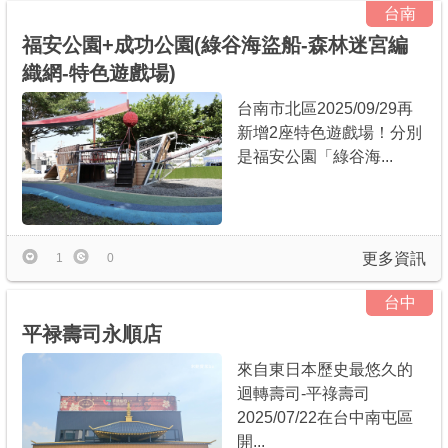
台南
福安公園+成功公園(綠谷海盜船-森林迷宮編
織網-特色遊戲場)
台南市北區2025/09/29再
新增2座特色遊戲場！分別
是福安公園「綠谷海...
更多資訊
1
0
台中
平禄壽司永順店
來自東日本歷史最悠久的
迴轉壽司-平祿壽司
2025/07/22在台中南屯區
開...