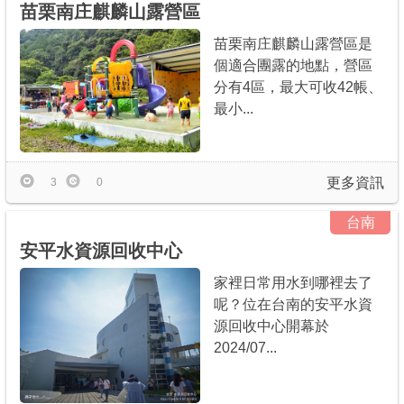
苗栗南庄麒麟山露營區
苗栗南庄麒麟山露營區是
個適合團露的地點，營區
分有4區，最大可收42帳、
最小...
更多資訊
3
0
台南
安平水資源回收中心
家裡日常用水到哪裡去了
呢？位在台南的安平水資
源回收中心開幕於
2024/07...