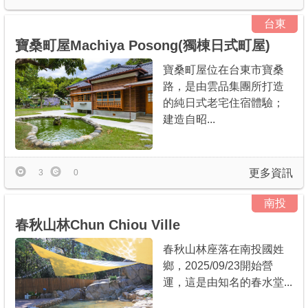
台東
寶桑町屋Machiya Posong(獨棟日式町屋)
寶桑町屋位在台東市寶桑
路，是由雲品集團所打造
的純日式老宅住宿體驗；
建造自昭...
更多資訊
3
0
南投
春秋山林Chun Chiou Ville
春秋山林座落在南投國姓
鄉，2025/09/23開始營
運，這是由知名的春水堂...