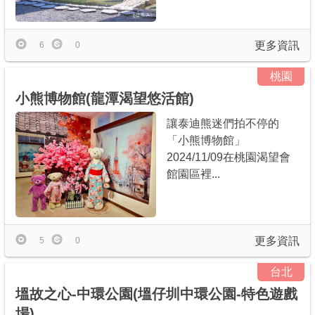
更多資訊
6
0
桃園
小熊博物館(龍潭渴望悠活館)
讓泰迪熊迷們拍不停的
「小熊博物館」
2024/11/09在桃園渴望會
館園區裡...
更多資訊
5
0
台北
塭故之心-中環公園(塭仔圳中環公園-特色遊戲
場)