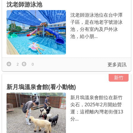
沈老師游泳池
沈老師游泳池位在台中潭
子區，是在地老字號游泳
池，分有室內及戶外泳
池，給小朋...
更多資訊
2
0
新竹
新月塢溫泉會館(看小動物)
新月塢溫泉會館位在新竹
尖石，2025年2月開始營
運；這裡離內灣老街僅13
分...