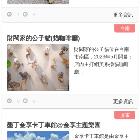
更多資訊
2
0
台南
財閥家的公子貓(貓咖啡廳)
財閥家的公子貓位在台南
市南區，2023年5月開幕；
店內主打網美系擼貓咖啡
廳...
更多資訊
0
0
屏東
墾丁金享卡丁車館@金享主題樂園
金享卡丁車館是由金享主