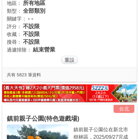
所有地區
地區：
商家合作
全部類別
類型：
- -
關鍵字：
不設限
評分：
推薦景點
不設限
收藏：
不設限
搜尋：
結束營業
過濾排除：
討論區
聯絡我們
共有 5823 筆資料
APP下載
台北
鎮前親子公園(特色遊戲場)
鎮前親子公園位在新北市
樹林區，2025/09/27完成