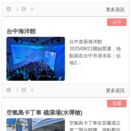
更多資訊
1
0
台中
台中海洋館
台中首座海洋館
2025/08/21開始營運，地
點就在台中市清水區；佔
地2....
更多資訊
7
0
宜蘭
空氣島卡丁車 礁溪場(水彈槍)
空氣島卡丁車在宜蘭成立
第二間分館嘍，地點鄰近