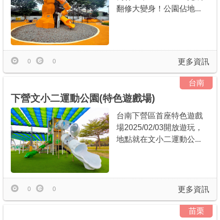
翻修大變身！公園佔地...
更多資訊
0
0
台南
下營文小二運動公園(特色遊戲場)
台南下營區首座特色遊戲
場2025/02/03開放遊玩，
地點就在文小二運動公...
更多資訊
0
0
苗栗