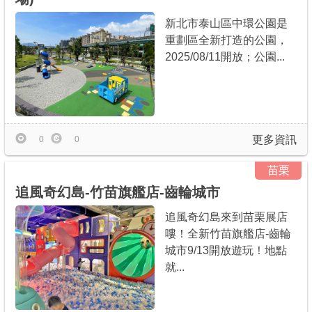
新北市泰山區中環公園是
重劃區全新打造的公園，
2025/08/11開放；公園...
更多資訊
0
0
苗栗
追風奇幻島-竹苗旗艦店-齒輪城市
追風奇幻島來到苗栗展店
嘍！全新竹苗旗艦店-齒輪
城市9/13開放遊玩！地點
就...