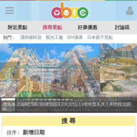
歡迎加入
附近景點
搜尋景點
好康優惠
討論區
APP登入
熱門：
特色遊戲場
親子住房優惠
台北親子餐廳
溫泉泡湯SPA
溜滑梯民宿
觀光工廠
DIY摘果
日本親子景點
首 頁
搜尋景點
好康優惠
捷絲旅-宜蘭礁溪館3099元起享2大1幼1泊1食住雙人房！4799元起享
最新消息
4...
搜 尋
最新留言
新增日期
排序：