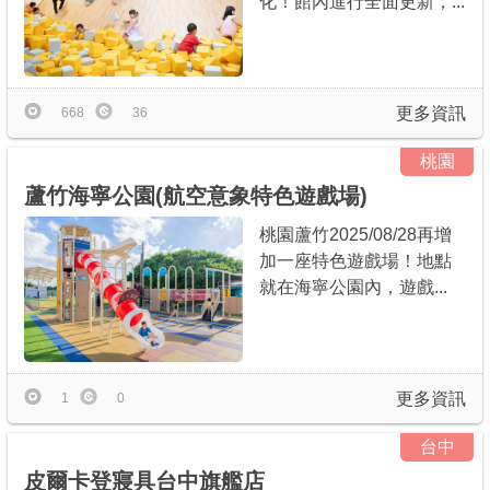
化！館內進行全面更新，...
更多資訊
668
36
桃園
蘆竹海寧公園(航空意象特色遊戲場)
桃園蘆竹2025/08/28再增
加一座特色遊戲場！地點
就在海寧公園內，遊戲...
更多資訊
1
0
台中
皮爾卡登寢具台中旗艦店