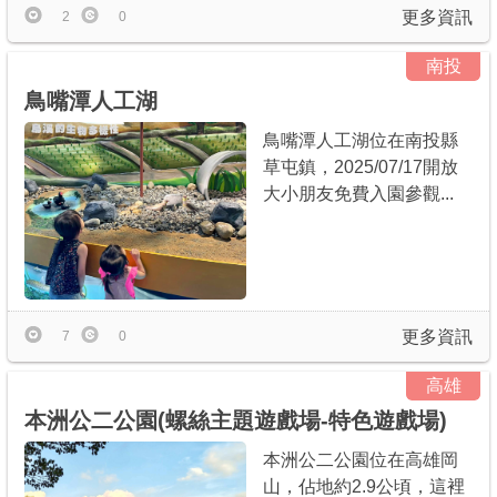
更多資訊
2
0
南投
鳥嘴潭人工湖
鳥嘴潭人工湖位在南投縣
草屯鎮，2025/07/17開放
大小朋友免費入園參觀...
更多資訊
7
0
高雄
本洲公二公園(螺絲主題遊戲場-特色遊戲場)
本洲公二公園位在高雄岡
山，佔地約2.9公頃，這裡