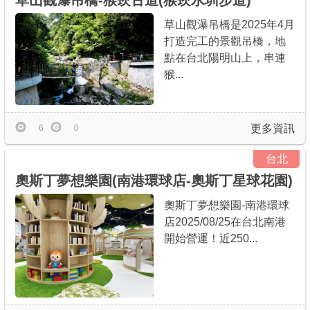
草山觀瀑吊橋-猴崁古道(猴崁水圳步道)
草山觀瀑吊橋是2025年4月
打造完工的景觀吊橋，地
點在台北陽明山上，串連
猴...
更多資訊
6
0
台北
奧斯丁夢想樂園(南港環球店-奧斯丁星球花園)
奧斯丁夢想樂園-南港環球
店2025/08/25在台北南港
開始營運！近250...