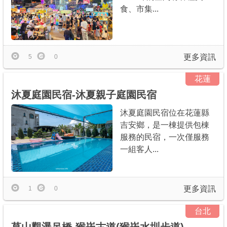
食、市集...
更多資訊
5
0
花蓮
沐夏庭園民宿-沐夏親子庭園民宿
沐夏庭園民宿位在花蓮縣
吉安鄉，是一棟提供包棟
服務的民宿，一次僅服務
一組客人...
更多資訊
1
0
台北