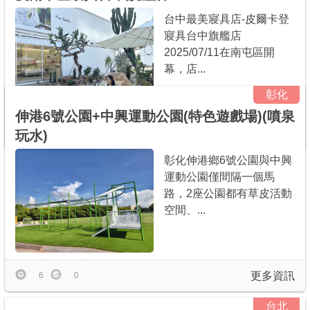
台中最美寢具店-皮爾卡登
寢具台中旗艦店
2025/07/11在南屯區開
幕，店...
彰化
伸港6號公園+中興運動公園(特色遊戲場)(噴泉
玩水)
更多資訊
0
0
彰化伸港鄉6號公園與中興
運動公園僅間隔一個馬
路，2座公園都有草皮活動
空間、...
更多資訊
6
0
台北