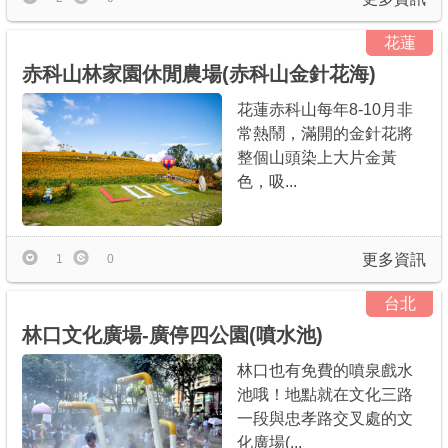
花蓮
赤科山林家園休閒農場(赤科山金針花海)
花蓮赤科山每年8-10月非
常熱鬧，滿開的金針花將
整個山頭染上大片金黃
色，吸...
更多資訊
1
0
台北
林口文化廣場-廣停四公園(噴水池)
林口也有免費的噴泉戲水
池哦！地點就在文化三路
一段與忠孝路交叉處的文
化廣場(...