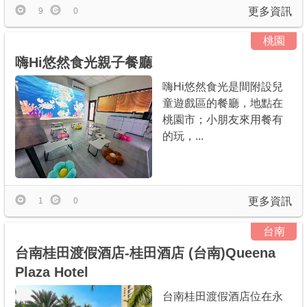
更多資訊
9
0
桃園
嗨Hi悠然食光親子餐廳
嗨Hi悠然食光是間附設兒
童遊戲區的餐廳，地點在
桃園市；小朋友來用餐有
的玩，...
更多資訊
1
0
台南
台南桂田渡假酒店-桂田酒店 (台南)Queena
Plaza Hotel
台南桂田渡假酒店位在永