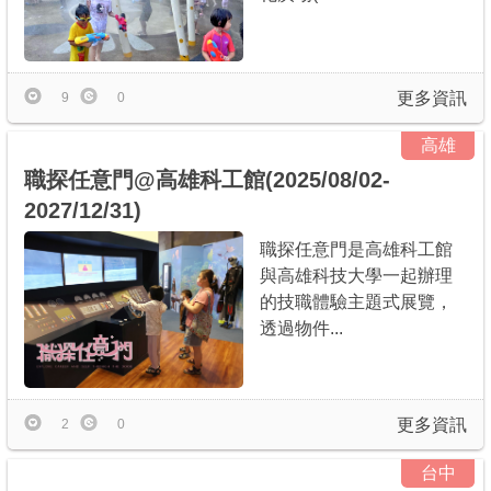
更多資訊
9
0
高雄
職探任意門@高雄科工館(2025/08/02-
2027/12/31)
職探任意門是高雄科工館
與高雄科技大學一起辦理
的技職體驗主題式展覽，
透過物件...
更多資訊
2
0
台中