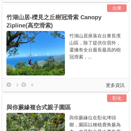
台東
竹湖山居-櫟見之丘樹冠滑索 Canopy
Zipline(高空滑索)
竹湖山居座落在台東長濱
山區，除了提供住宿外，
還擁有全台最長最高的樹
冠滑索，...
更多資訊
2
0
彰化
與你蕨緣複合式親子園區
與你蕨緣位在彰化埤頭
鄉，園區以種植鹿角蕨為