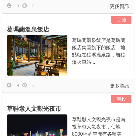
更多資訊
3
0
宜蘭
葛瑪蘭溫泉飯店
葛瑪蘭溫泉飯店是葛瑪蘭
飯店集團旗下的飯店，地
點就在礁溪溫泉路，離礁
溪火車站...
更多資訊
4
0
南投
草鞋墩人文觀光夜市
草鞋墩人文觀光夜市是南
投草屯人氣夜市，佔地
8000坪的空間有各種美