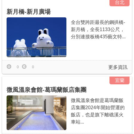
台北
新月橋-新月廣場
全台雙跨距最長的鋼拱橋-
新月橋，全長1133公尺，
分別連接板橋435藝文特...
更多資訊
0
0
宜蘭
微風溫泉會館-葛瑪蘭飯店集團
微風溫泉會館是葛瑪蘭飯
店集團2024年開始營運的
飯店，也是旗下離礁溪火
車站...