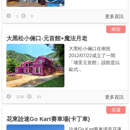
更多資訊
1
0
南投
大黑松小倆口-元首館+魔法月老
大黑松小倆口在南投
2012/07/22成立了一間
「埔里元首館」該館是以
歐式...
更多資訊
1130
43
花蓮
花東詮速Go Kart賽車場(卡丁車)
詮速Go Kart賽車場是花蓮