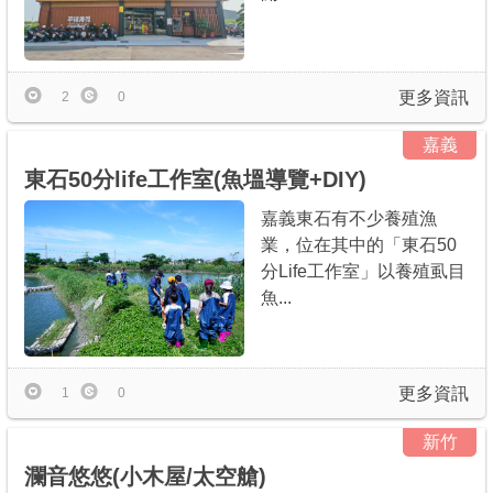
更多資訊
2
0
嘉義
東石50分life工作室(魚塭導覽+DIY)
嘉義東石有不少養殖漁
業，位在其中的「東石50
分Life工作室」以養殖虱目
魚...
更多資訊
1
0
新竹
瀾音悠悠(小木屋/太空艙)