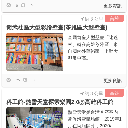
更多資訊
0
0
高雄
約 3 公里
衛武社區大型彩繪壁畫(苓雅區大型壁畫)
全國首座大型壁畫「迷迷
村」就在高雄苓雅區，來
自國內外藝術家，出動大
型吊車高...
更多資訊
25
0
高雄
約 3 公里
科工館-熱雪天堂探索樂園2.0@高雄科工館
熱雪天堂是台灣首座室內
常溫滑雪體驗館，2019年1
月在尚順開幕，2020/...