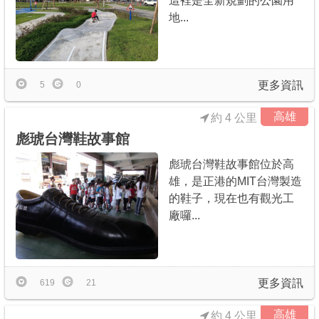
這裡是全新規劃的公園用
地...
更多資訊
5
0
高雄
約 4 公里
彪琥台灣鞋故事館
彪琥台灣鞋故事館位於高
雄，是正港的MIT台灣製造
的鞋子，現在也有觀光工
廠囉...
更多資訊
619
21
高雄
約 4 公里