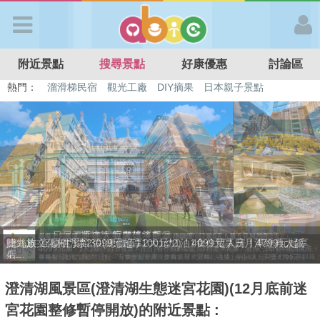
歡迎加入
附近景點
搜尋景點
好康優惠
討論區
APP登入
熱門：
特色遊戲場
親子住房優惠
台北親子餐廳
溫泉泡湯SPA
溜滑梯民宿
觀光工廠
DIY摘果
日本親子景點
首 頁
搜尋景點
好康優惠
贈九族文化村門票2張(總價值1100元*2)！4099元享日月潭經典大飯
最新消息
店...
澄清湖風景區(澄清湖生態迷宮花園)(12月底前迷
最新留言
宮花園整修暫停開放)的附近景點 :