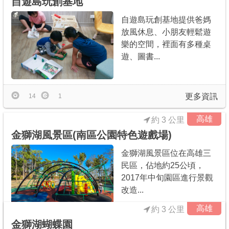
自遊島玩創基地
自遊島玩創基地提供爸媽
放風休息、小朋友輕鬆遊
樂的空間，裡面有多種桌
遊、圖書...
更多資訊
14
1
高雄
約 3 公里
金獅湖風景區(南區公園特色遊戲場)
金獅湖風景區位在高雄三
民區，佔地約25公頃，
2017年中旬園區進行景觀
改造...
高雄
約 3 公里
金獅湖蝴蝶園