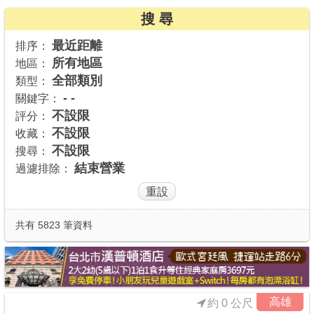
搜 尋
商家合作
最近距離
排序：
所有地區
地區：
推薦景點
全部類別
類型：
- -
關鍵字：
討論區
不設限
評分：
不設限
收藏：
不設限
搜尋：
聯絡我們
結束營業
過濾排除：
APP下載
共有 5823 筆資料
高雄
約 0 公尺