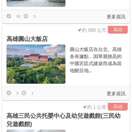
更多資訊
83
0
高雄
約 360 公尺
高雄圓山大飯店
圓山大飯店在台北、高雄
各有據點，因華麗挑高的
中國宮廷式建築而成為當
地醒目地...
更多資訊
5
1
高雄
約 1 公里
高雄三民公共托嬰中心及幼兒遊戲館(三民幼
兒遊戲館)