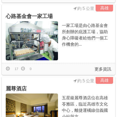
高雄
約 5 公里
心路基金會一家工場
一家工場是由心路基金會
所創辦的庇護工場，協助
身心障礙者給他們一個工
作機會的...
更多資訊
17
0
高雄
約 5 公里
麗尊酒店
五星級麗尊酒店位在高雄
苓雅區，臨近高雄市文化
中心，離捷運橘線信義國
小站與文...