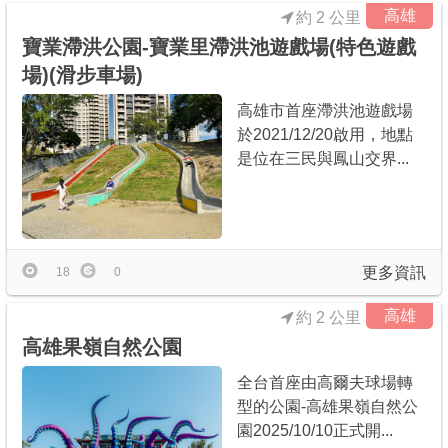
高雄
約 2 公里
寶業滯洪公園-寶業里滯洪池遊戲場(特色遊戲
場)(滑步車場)
高雄市首座滯洪池遊戲場
於2021/12/20啟用，地點
是位在三民與鳳山交界...
更多資訊
18
0
高雄
約 2 公里
高雄果嶺自然公園
全台首座由高爾夫球場轉
型的公園-高雄果嶺自然公
園2025/10/10正式開...