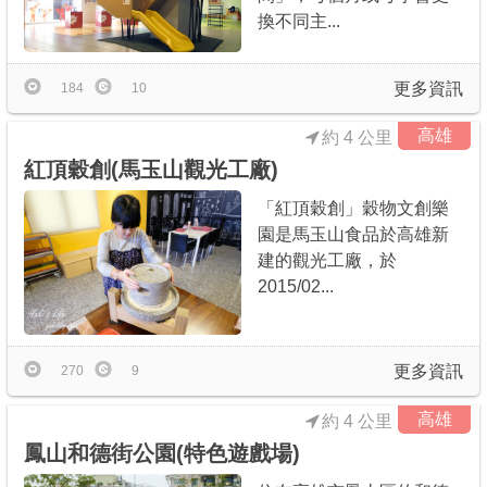
換不同主...
更多資訊
184
10
高雄
約 4 公里
紅頂穀創(馬玉山觀光工廠)
「紅頂穀創」穀物文創樂
園是馬玉山食品於高雄新
建的觀光工廠，於
2015/02...
更多資訊
270
9
高雄
約 4 公里
鳳山和德街公園(特色遊戲場)