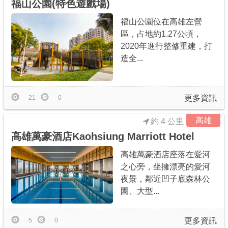
福山公園(特色遊戲場)
福山公園位在高雄左營
區，占地約1.27公頃，
2020年進行整修重建，打
造全...
更多資訊
21
0
高雄
約 4 公里
高雄萬豪酒店Kaohsiung Marriott Hotel
高雄萬豪酒店座落在愛河
之心旁，坐擁漂亮的愛河
夜景，鄰近凹子底森林公
園、大型...
更多資訊
5
0