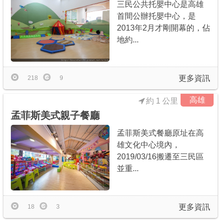
三民公共托嬰中心是高雄
首間公辦托嬰中心，是
2013年2月才剛開幕的，佔
地約...
更多資訊
218
9
高雄
約 1 公里
孟菲斯美式親子餐廳
孟菲斯美式餐廳原址在高
雄文化中心境內，
2019/03/16搬遷至三民區
並重...
更多資訊
18
3