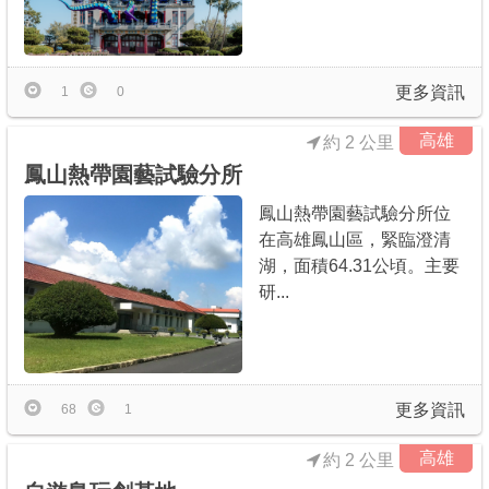
更多資訊
1
0
高雄
約 2 公里
鳳山熱帶園藝試驗分所
鳳山熱帶園藝試驗分所位
在高雄鳳山區，緊臨澄清
湖，面積64.31公頃。主要
研...
更多資訊
68
1
高雄
約 2 公里