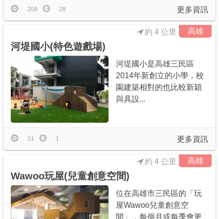
更多資訊
208
28
高雄
約 4 公里
河堤國小(特色遊戲場)
河堤國小是高雄三民區
2014年新創立的小學，校
園建築相對的也比較新穎
與具設...
更多資訊
31
1
高雄
約 4 公里
Wawoo玩屋(兒童創意空間)
位在高雄市三民區的「玩
屋Wawoo兒童創意空
間」，每個月或每季會更