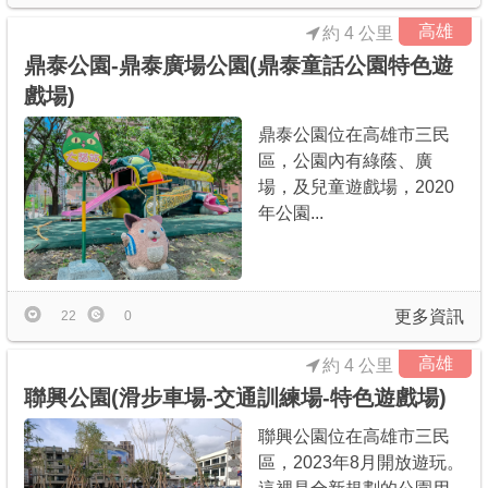
高雄
約 4 公里
鼎泰公園-鼎泰廣場公園(鼎泰童話公園特色遊
戲場)
鼎泰公園位在高雄市三民
區，公園內有綠蔭、廣
場，及兒童遊戲場，2020
年公園...
更多資訊
22
0
高雄
約 4 公里
聯興公園(滑步車場-交通訓練場-特色遊戲場)
聯興公園位在高雄市三民
區，2023年8月開放遊玩。