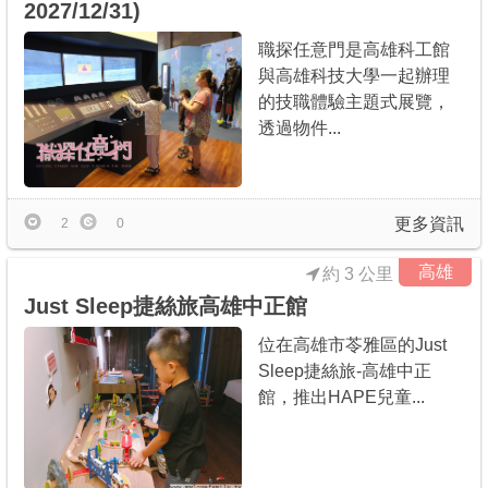
2027/12/31)
職探任意門是高雄科工館
與高雄科技大學一起辦理
的技職體驗主題式展覽，
透過物件...
更多資訊
2
0
高雄
約 3 公里
Just Sleep捷絲旅高雄中正館
位在高雄市苓雅區的Just
Sleep捷絲旅-高雄中正
館，推出HAPE兒童...