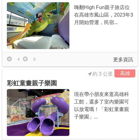
嗨翻High Fun親子旅店位
在高雄市鳳山區，2023年3
月開始營運，民宿...
更多資訊
4
0
高雄
約 3 公里
彩虹童畫親子樂園
現在帶小朋友來逛高雄科
工館，還多了室內樂園可
以放電哦！「彩虹童畫親
子樂園」...