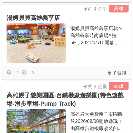
高雄
約 4 公里
湯姆貝貝高雄義享店
湯姆貝貝高雄義享店就在
高雄義享時尚廣場A館
5F，2021/04/10開幕，...
更多資訊
0
0
高雄
約 4 公里
高雄親子遊樂園區-台鐵機廠遊樂園(特色遊戲
場-滑步車場-Pump Track)
高雄最大免費親子樂園將
於2026/08/08開放遊玩！
由高雄台鐵機廠改裝的...