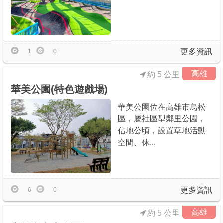
更多資訊
1
0
高雄
約 5 公里
華美公園(特色遊戲場)
華美公園位在高雄市鳥松
區，屬社區型鄰里公園，
佔地公頃，設置草地活動
空間、休...
更多資訊
6
0
高雄
約 5 公里