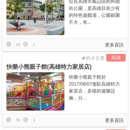
位在高雄市鳳山區的和德
街公園，是高雄目前少有
的特色遊戲場，公園範圍
不大，有...
更多資訊
43
2
高雄
約 4 公里
快樂小熊親子館(高雄特力家居店)
快樂小熊親子館於
2017/08/07進駐高雄特力
家居店，多樣的遊樂設
施，分...
更多資訊
65
3