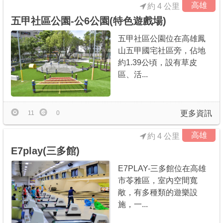
高雄
約 4 公里
五甲社區公園-公6公園(特色遊戲場)
五甲社區公園位在高雄鳳
山五甲國宅社區旁，佔地
約1.39公頃，設有草皮
區、活...
更多資訊
11
0
高雄
約 4 公里
E7play(三多館)
E7PLAY-三多館位在高雄
市苓雅區，室內空間寬
敞，有多種類的遊樂設
施，一...