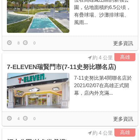
園，佔地面積約6.5公頃，
有疊球場、沙灘排球場、
風雨...
更多資訊
8
0
高雄
約 4 公里
7-ELEVEN瑞賢門市(7-11史努比聯名店)
7-11史努比第4間聯名店於
2021/02/07在高雄正式開
幕，店內外充滿...
更多資訊
4
0
高雄
約 4 公里