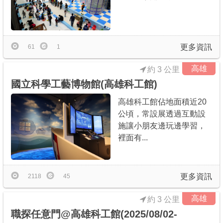
更多資訊
61
1
高雄
約 3 公里
國立科學工藝博物館(高雄科工館)
高雄科工館佔地面積近20
公頃，常設展透過互動設
施讓小朋友邊玩邊學習，
裡面有...
更多資訊
2118
45
高雄
約 3 公里
職探任意門@高雄科工館(2025/08/02-