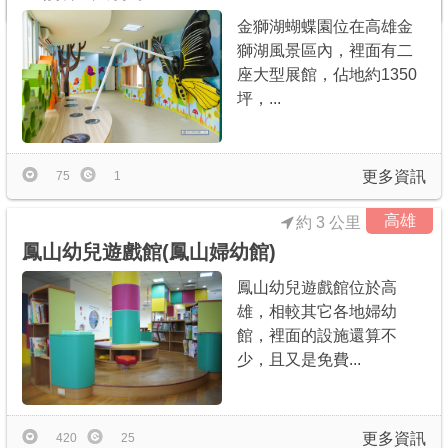
更多資訊
90
0
金獅湖蝴蝶園位在高雄金
獅湖風景區內，裡面有二
座大型展館，佔地約1350
坪，...
更多資訊
75
1
高雄
約 3 公里
鳳山幼兒遊戲館(鳳山婦幼館)
鳳山幼兒遊戲館位於高
雄，相較其它各地婦幼
館，裡面的設施還算不
少，且又是免費...
更多資訊
420
25