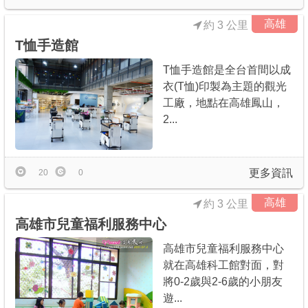
高雄
約 3 公里
T恤手造館
T恤手造館是全台首間以成
衣(T恤)印製為主題的觀光
工廠，地點在高雄鳳山，
2...
更多資訊
20
0
高雄
約 3 公里
高雄市兒童福利服務中心
高雄市兒童福利服務中心
就在高雄科工館對面，對
將0-2歲與2-6歲的小朋友
遊...