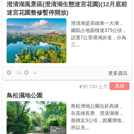
澄清湖風景區(澄清湖生態迷宮花園)(12月底前
迷宮花園整修暫停開放)
澄清湖是高雄第一大湖，
園區占地面積達375公頃，
設置7公里環湖步道，分為
三...
更多資訊
23
0
高雄
約 240 公尺
鳥松濕地公園
鳥松溼地公園位於高雄，
在高雄長庚、澄清湖側，
面積近3公頃，因屬溼地，
所以充...