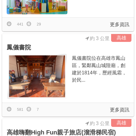
更多資訊
441
29
高雄
約 3 公里
鳳儀書院
鳳儀書院位在高雄市鳳山
區，緊鄰鳳山城隍廟，創
建於1814年，歷經風霜，
於民...
更多資訊
581
7
高雄
約 3 公里
高雄嗨翻High Fun親子旅店(溜滑梯民宿)