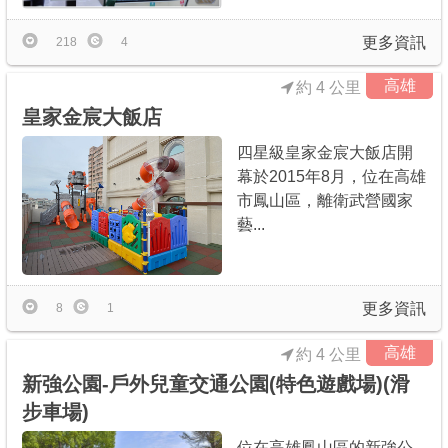
更多資訊
218
4
高雄
約 4 公里
皇家金宸大飯店
四星級皇家金宸大飯店開
幕於2015年8月，位在高雄
市鳳山區，離衛武營國家
藝...
更多資訊
8
1
高雄
約 4 公里
新強公園-戶外兒童交通公園(特色遊戲場)(滑
步車場)
位在高雄鳳山區的新強公