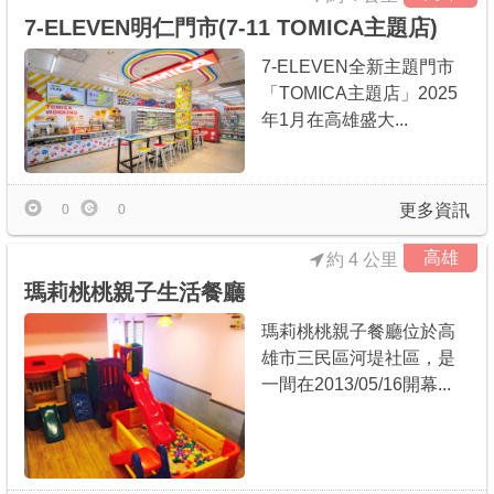
7-ELEVEN明仁門市(7-11 TOMICA主題店)
7-ELEVEN全新主題門市
「TOMICA主題店」2025
年1月在高雄盛大...
更多資訊
0
0
高雄
約 4 公里
瑪莉桃桃親子生活餐廳
瑪莉桃桃親子餐廳位於高
雄市三民區河堤社區，是
一間在2013/05/16開幕...