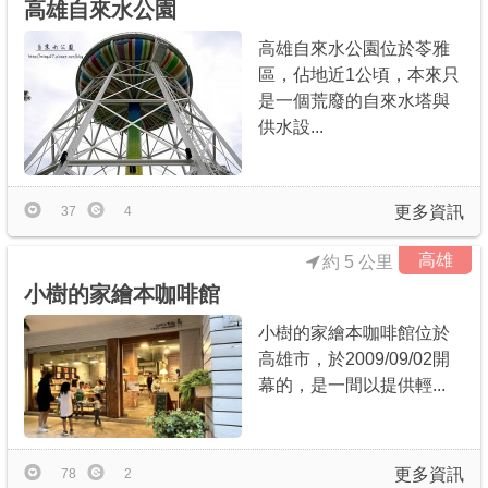
高雄自來水公園
高雄自來水公園位於苓雅
區，佔地近1公頃，本來只
是一個荒廢的自來水塔與
供水設...
更多資訊
37
4
高雄
約 5 公里
小樹的家繪本咖啡館
小樹的家繪本咖啡館位於
高雄市，於2009/09/02開
幕的，是一間以提供輕...
更多資訊
78
2