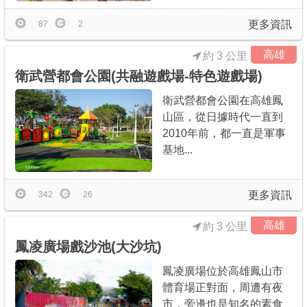
更多資訊
87
2
高雄
約 3 公里
衛武營都會公園(共融遊戲場-特色遊戲場)
衛武營都會公園在高雄鳳
山區，從日據時代一直到
2010年前，都一直是軍事
基地...
更多資訊
342
26
高雄
約 3 公里
鳳凌廣場戲沙池(大沙坑)
鳳凌廣場位於高雄鳳山市
體育場正對面，周遭有夜
市，旁邊也是知名的素食