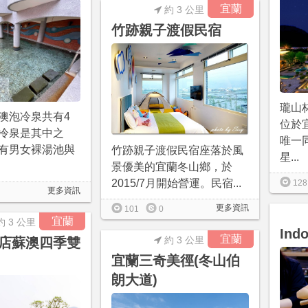
宜蘭
約 3 公里
竹跡親子渡假民宿
瓏山
澳泡冷泉共有4
位於
冷泉是其中之
唯一
有男女裸湯池與
竹跡親子渡假民宿座落於風
星...
景優美的宜蘭冬山鄉，於
2015/7月開始營運。民宿...
128
更多資訊
更多資訊
101
0
宜蘭
約 3 公里
In
宜蘭
約 3 公里
店蘇澳四季雙
宜蘭三奇美徑(冬山伯
朗大道)