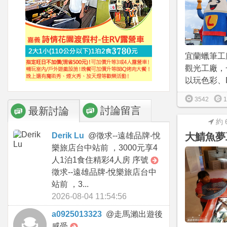
宜蘭蠟筆工
觀光工廠，
以玩色彩、D
3542
1
討論留言
最新討論
約 
Derik Lu
@
徵求--遠雄品牌-悅
大鯖魚夢
樂旅店台中站前 ，3000元享4
人1泊1食住精彩4人房 序號
徵求--遠雄品牌-悅樂旅店台中
站前 ，3...
2026-08-04 11:54:56
a0925013323
@
走馬瀨出遊後
感受