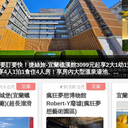
村門票2張(總價值1100元*2)！4099元享日月潭
15公分以下)1泊1食升等住簡約家庭房或...
宜蘭
宜蘭
約 0 公尺
約 230 公尺
城堡(宜蘭蠟
瘋狂夢想博物館
宜蘭
廠)(超長溜滑
Robert-Y廢墟(瘋狂夢
想藝術園區)