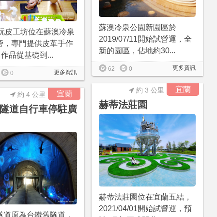
蘇澳冷泉公園新園區於
o 玩皮工坊位在蘇澳冷泉
2019/07/11開始試營運，全
旁，專門提供皮革手作
新的園區，佔地約30...
，作品從基礎到...
更多資訊
62
0
更多資訊
0
宜蘭
約 3 公里
宜蘭
約 4 公里
赫蒂法莊園
隧道自行車停駐廣
赫蒂法莊園位在宜蘭五結，
2021/04/01開始試營運，預
隧道原為台鐵舊隧道，