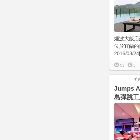
煙波大飯店
位於宜蘭的
2016/03/2
53
3
Jumps A
島彈跳工