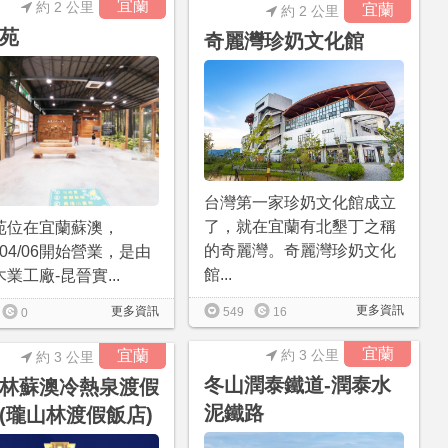
宜蘭
約 2 公里
宜蘭
約 2 公里
苑
奇麗灣珍奶文化館
台灣第一家珍奶文化館成立
了，就在宜蘭有北墾丁之稱
苑位在宜蘭蘇澳，
的奇麗灣。奇麗灣珍奶文化
1/04/06開始營業，是由
館...
業工廠-昆晉實...
更多資訊
更多資訊
549
16
0
宜蘭
宜蘭
約 3 公里
約 3 公里
冬山潤泰鐵道-潤泰水
林蘇澳冷熱泉渡假
泥鐵路
(瓏山林渡假飯店)