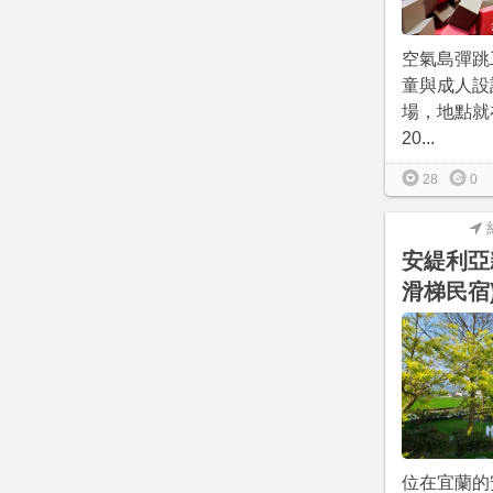
空氣島彈跳
童與成人設
場，地點就
20...
28
0
安緹利亞
滑梯民宿
位在宜蘭的