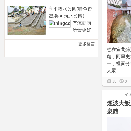
享平親水公園(特色遊
戲場-可玩水公園)
有流動廁
所會更好
更多留言
想在宜蘭蘇
處，阿里史
一，裡面分
大眾...
19
0
煙波大飯
泉館