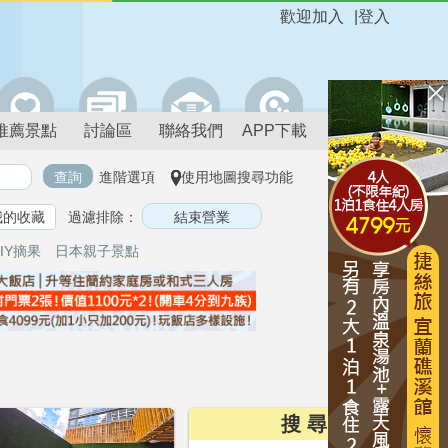
歡迎加入
|
登入
推薦景點
討論區
聯絡我們
APP下載
進階選項
使用地圖搜尋功能
我的收藏
過濾排除：
IY摘果
日本親子景點
搜 尋