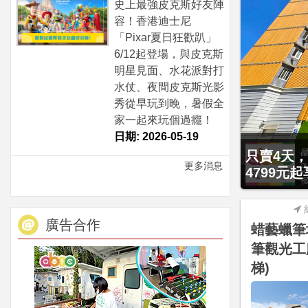
史上最強皮克斯好友陣
容！香港迪士尼
「Pixar夏日狂歡趴」
6/12起登場，與皮克斯
明星見面、水花派對打
水仗、夜間皮克斯光影
秀從早玩到晚，暑假全
家一起來玩個過癮！
日期: 2026-05-19
099元起享2大1幼1泊1食住雙人房！
贈九族文化
更多消息
型溫泉湯池、...
大2幼(1
廣告合作
蜡藝蠟筆
筆觀光工
梯)