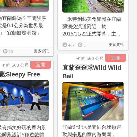
過宜蘭餅嗎？宜蘭餅厚
一米特創藝美食館就在宜蘭
說是0.1公分為世界最
蘇澳交流道附近，於
而「宜蘭餅發明館」
2015/11/22正式開幕，主...
更多資訊
407
3
更多資訊
26
宜蘭
約 560 公尺
宜蘭
約 560 公尺
宜蘭歪歪球Wild Wild
Sleepy Free
Ball
宜蘭歪歪球是間結合球類運
又有搞笑好玩的室內景
動與樂趣的室內遊樂園，
免睡殿設計5種遊戲體