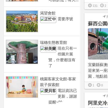
131
2
渴望會館
需要序號
蘇西公園
瑞穗生態教育館
現在只有一
些圖片展
覽，什麼都沒有
宜蘭縣蘇澳鎮於
了
迎來第一座
園，地點就在
桃園客家文化館-客家
親子探索館
1
0
電話資訊已
更新，謝謝
提醒~^^
阿里史冷