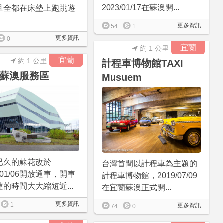
2023/01/17在蘇澳開...
且全都在床墊上跑跳遊
更多資訊
54
1
更多資訊
0
宜蘭
約 1 公里
宜蘭
約 1 公里
計程車博物館TAXI
蘇澳服務區
Musuem
已久的蘇花改於
台灣首間以計程車為主題的
0/01/06開放通車，開車
計程車博物館，2019/07/09
的時間大大縮短近...
在宜蘭蘇澳正式開...
更多資訊
1
更多資訊
74
0