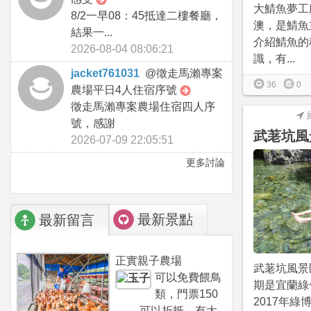
大鯖魚夢工
8/2一早08：45抵達二樓餐廳，
澳，是鯖魚
結果一...
介紹鯖魚的
2026-08-04 08:06:21
識，有...
jacket761031
@
徵走馬瀨專案
36
0
農場平日4人住宿序號
徵走馬瀨專案農場住宿四人序
號，感謝
武荖坑風
2026-07-09 22:05:51
更多討論
最新景點
最新留言
正實親子農場
武荖坑風景
可以免費餵鳥
期是宜蘭綠
類，門票150
2017年綠
可以折抵，有大...