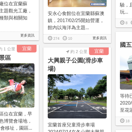
廠位在宜蘭蘇
驗，
主題觀光工廠，
玩...
安永心食館位在宜蘭縣蘇澳
種類與相關知
鎮，2017/02/25開始營運，
8
館內以海洋為主題...
更多資訊
更多資訊
274
10
國五
宜蘭
約 1 公里
宜蘭
約 2 公里
景區
大興親子公園(滑步車
場)
等待
202
至花蓮
區位在宜蘭，早
色博覽會場地，
18
宜蘭首座兒童滑步車場
博會移址，園區...
2024/07/14在冬山鄉大興親