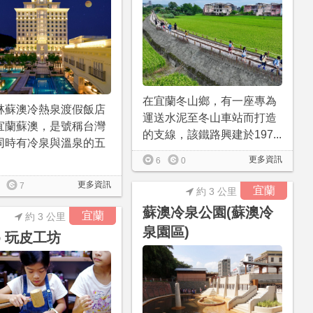
在宜蘭冬山鄉，有一座專為
林蘇澳冷熱泉渡假飯店
運送水泥至冬山車站而打造
宜蘭蘇澳，是號稱台灣
的支線，該鐵路興建於197...
同時有冷泉與溫泉的五
更多資訊
6
0
更多資訊
7
宜蘭
約 3 公里
蘇澳冷泉公園(蘇澳冷
宜蘭
約 3 公里
泉園區)
do 玩皮工坊