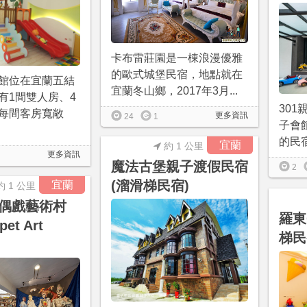
卡布雷莊園是一棟浪漫優雅
的歐式城堡民宿，地點就在
館位在宜蘭五結
宜蘭冬山鄉，2017年3月...
有1間雙人房、4
301
每間客房寬敞
更多資訊
24
1
子會
的民宿
宜蘭
約 1 公里
更多資訊
魔法古堡親子渡假民宿
2
(溜滑梯民宿)
宜蘭
約 1 公里
偶戲藝術村
羅東
pet Art
梯民