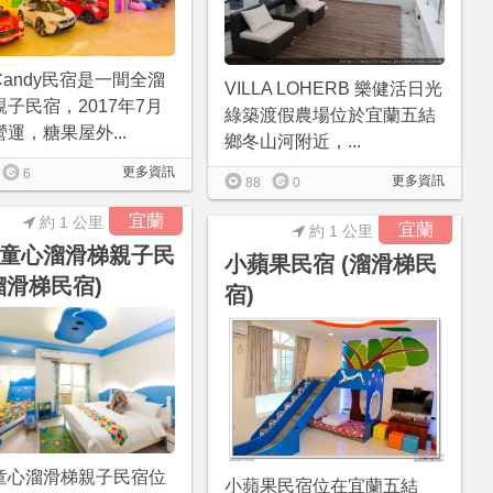
andy民宿是一間全溜
VILLA LOHERB 樂健活日光
子民宿，2017年7月
綠築渡假農場位於宜蘭五結
運，糖果屋外...
鄉冬山河附近，...
更多資訊
6
更多資訊
88
0
宜蘭
約 1 公里
宜蘭
約 1 公里
童心溜滑梯親子民
小蘋果民宿 (溜滑梯民
溜滑梯民宿)
宿)
童心溜滑梯親子民宿位
小蘋果民宿位在宜蘭五結