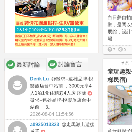
白日夢自拍
鄉，是間以
展館，設計
場...
7
0
約 
討論留言
最新討論
童玩趣親
Derik Lu
@
徵求--遠雄品牌-悅
梯民宿)
樂旅店台中站前 ，3000元享4
人1泊1食住精彩4人房 序號
徵求--遠雄品牌-悅樂旅店台中
站前 ，3...
2026-08-04 11:54:56
a0925013323
@
走馬瀨出遊後
童玩趣親子
感受