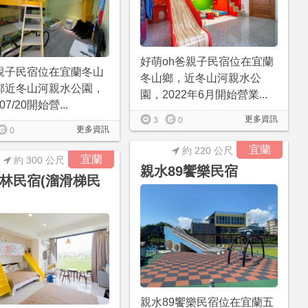
好萌oh爸親子民宿位在宜蘭
親子民宿位在宜蘭冬山
冬山鄉，近冬山河親水公
鄰近冬山河親水公園，
園，2022年6月開始營業...
/07/20開始營...
更多資訊
3
0
更多資訊
0
宜蘭
約 220 公尺
宜蘭
約 300 公尺
親水89饗樂民宿
林民宿(溜滑梯民
親水89饗樂民宿位在宜蘭五