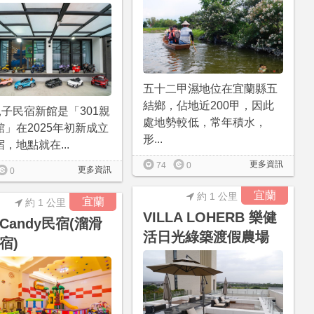
五十二甲濕地位在宜蘭縣五
結鄉，佔地近200甲，因此
親子民宿新館是「301親
處地勢較低，常年積水，
館」在2025年初新成立
形...
，地點就在...
更多資訊
74
0
更多資訊
0
宜蘭
約 1 公里
宜蘭
約 1 公里
VILLA LOHERB 樂健
Candy民宿(溜滑
活日光綠築渡假農場
宿)