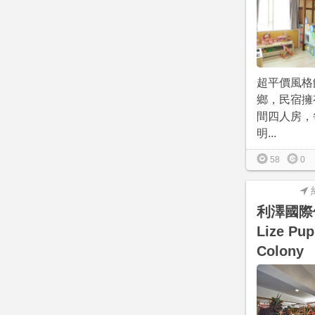
超平價風格
鄉，民宿擁
間四人房，
明...
58
0
利澤國際
Lize Pup
Colony