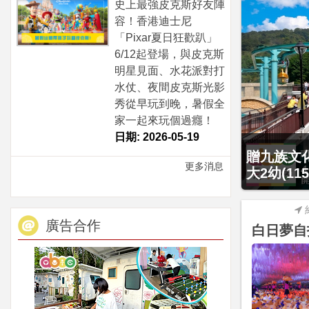
史上最強皮克斯好友陣
容！香港迪士尼
「Pixar夏日狂歡趴」
6/12起登場，與皮克斯
明星見面、水花派對打
水仗、夜間皮克斯光影
秀從早玩到晚，暑假全
家一起來玩個過癮！
日期: 2026-05-19
贈九族文化
捷絲旅-宜
更多消息
大2幼(1
住4人房
廣告合作
白日夢自