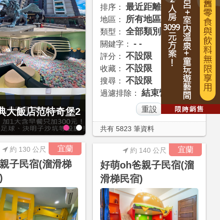
最近距離
排序：
所有地區
地區：
全部類別
類型：
- -
關鍵字：
不設限
評分：
不設限
收藏：
不設限
搜尋：
結束營業
過濾排除：
經典大飯店范特奇堡2
9元起享4人1泊1食
共有 5823 筆資料
宜蘭
約 130 公尺
宜蘭
約 140 公尺
親子民宿(溜滑梯
好萌oh爸親子民宿(溜
)
滑梯民宿)