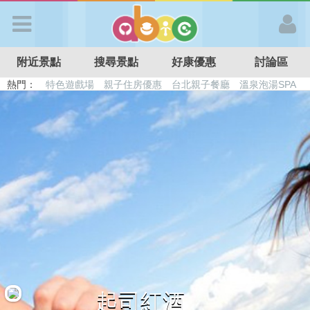
歡迎加入
附近景點
搜尋景點
好康優惠
討論區
APP登入
熱門：
特色遊戲場
親子住房優惠
台北親子餐廳
溫泉泡湯SPA
溜滑梯民宿
觀光工廠
DIY摘果
日本親子景點
首 頁
搜尋景點
好康優惠
最新消息
最新留言
起司紅酒