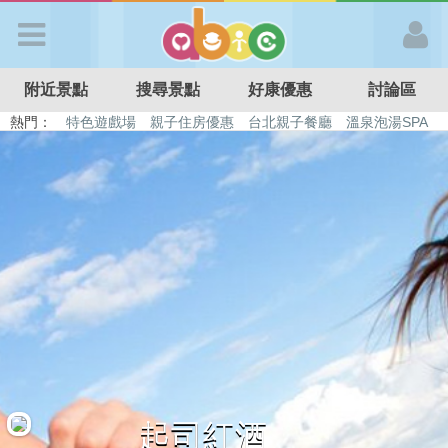
歡迎加入
附近景點
搜尋景點
好康優惠
討論區
APP登入
熱門：
特色遊戲場
親子住房優惠
台北親子餐廳
溫泉泡湯SPA
溜滑梯民宿
觀光工廠
DIY摘果
日本親子景點
首 頁
搜尋景點
好康優惠
最新消息
最新留言
起司紅酒