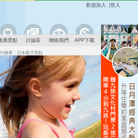
歡迎加入
|
登入
推薦景點
討論區
聯絡我們
APP下載
IY摘果
日本親子景點