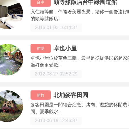
頭等艙飯店台中綠園道館
台中
入住頭等艙，伴隨著美麗夜景，給你一個舒適好
的頭等艙飯店...
2016-01-03 16:14:37
卓也小屋
苗栗
卓也小屋位於苗栗三義，最早是從提供民宿起家
廳好像更受歡...
2012-08-27 02:52:29
北埔麥客田園
新竹
麥客田園是一間結合焢窯、烤肉、遊憩的休閒農
間、夏季戲水...
2013-06-19 12:46:37