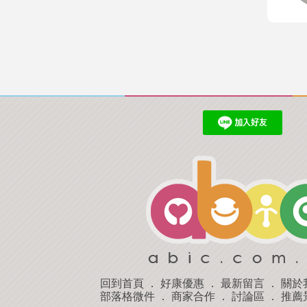
回到首頁
．
好康優惠
．
最新留言
．
關於
部落格微件
．
商家合作
．
討論區
．
推薦