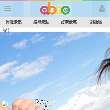
歡迎加入
附近景點
搜尋景點
好康優惠
討論區
APP登入
熱門：
溜滑梯民宿
觀光工廠
DIY摘果
日本親子景點
特色遊戲場
親子住房優惠
台北親子餐廳
溫泉泡湯SPA
首 頁
搜尋景點
好康優惠
最新消息
Royjj
最新留言
Kuo