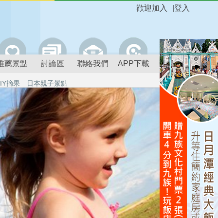
歡迎加入
|
登入
推薦景點
討論區
聯絡我們
APP下載
IY摘果
日本親子景點