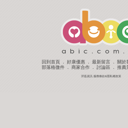
回到首頁
．
好康優惠
．
最新留言
．
關於
部落格微件
．
商家合作
．
討論區
．
推薦
羿磊資訊 服務條款&隱私權政策