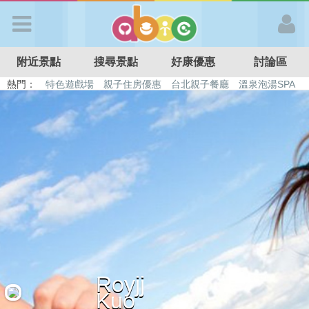
歡迎加入
附近景點
搜尋景點
好康優惠
討論區
APP登入
熱門：
特色遊戲場
親子住房優惠
台北親子餐廳
溫泉泡湯SPA
溜滑梯民宿
觀光工廠
DIY摘果
日本親子景點
首 頁
搜尋景點
好康優惠
最新消息
Royjj
最新留言
Kuo