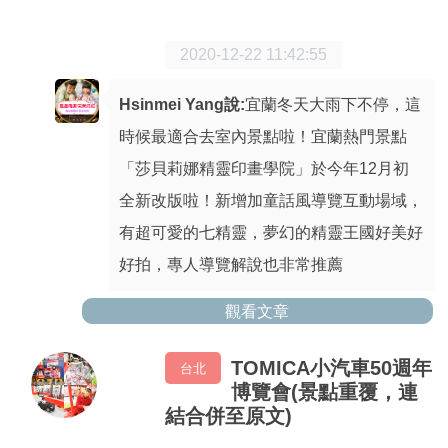
2020-12-22 11:42:55
Hsinmei Yang說:
宜蘭冬天大雨下不停，這
時候最適合去室內景點啦！宜蘭熱門景點
「莎貝莉娜精靈印畫學院」於今年12月初
全新改版啦！新增加童話風導覽互動場域，
有超可愛的七精靈，夢幻的精靈王國好美好
好拍，專人導覽解說也非常推薦
觀看文章
TOMICA小汽車50週年
台北
博覽會(景點重覆，連
結合併至原文)