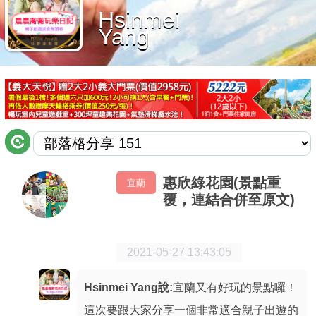
Hsinmei
商家合作
Yang
推薦景點
討論區
聯絡我們
惠欣綠花園(景點重
宜蘭
覆，連結合併至原文)
APP下載
2021-05-27 13:43:05
Hsinmei Yang說:
宜蘭又有好玩的景點囉！
這次要跟大家分享一個非常適合親子出遊的