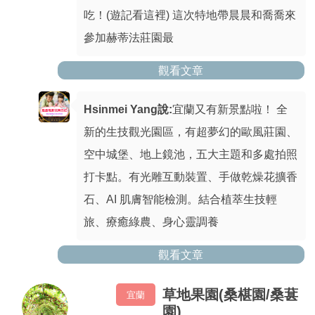
吃！(遊記看這裡) 這次特地帶晨晨和喬喬來
參加赫蒂法莊園最
觀看文章
Hsinmei Yang說:
宜蘭又有新景點啦！ 全
新的生技觀光園區，有超夢幻的歐風莊園、
空中城堡、地上鏡池，五大主題和多處拍照
打卡點。有光雕互動裝置、手做乾燥花擴香
石、AI 肌膚智能檢測。結合植萃生技輕
旅、療癒綠農、身心靈調養
觀看文章
草地果園(桑椹園/桑葚
宜蘭
園)