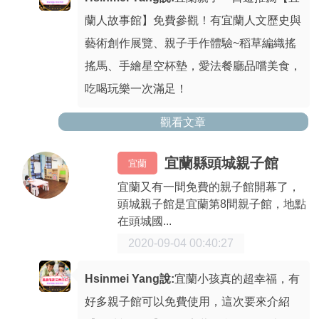
蘭人故事館】免費參觀！有宜蘭人文歷史與
藝術創作展覽、親子手作體驗~稻草編織搖
搖馬、手繪星空杯墊，愛法餐廳品嚐美食，
吃喝玩樂一次滿足！
觀看文章
宜蘭縣頭城親子館
宜蘭
宜蘭又有一間免費的親子館開幕了，
頭城親子館是宜蘭第8間親子館，地點
在頭城國...
2020-09-04 00:40:27
Hsinmei Yang說:
宜蘭小孩真的超幸福，有
好多親子館可以免費使用，這次要來介紹