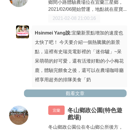
鄉間小路體驗農場位在宜蘭三星鄉，
2021/02/06開始營運，地點就在星寶...
2021-02-08 21:00:16
Hsinmei Yang說:
宜蘭新景點增加的速度也
太快了吧！ 今天要介紹一個熱騰騰的新景
點，這裡有史瑞克電影裡的「迷你驢」~呆
呆萌萌的好可愛，還有活潑好動的小小梅花
鹿，體驗完餵食之後，還可以在農場咖啡廳
裡享用超夯的排隊美食「奶
觀看文章
冬山鄉政公園(特色遊
宜蘭
戲場)
冬山鄉政公園位在冬山鄉公所後方，