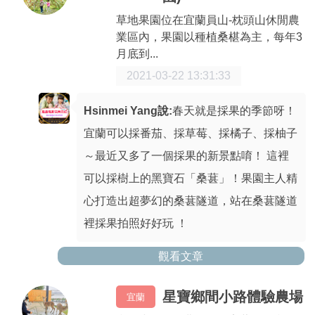
草地果園位在宜蘭員山-枕頭山休閒農
業區內，果園以種植桑椹為主，每年3
月底到...
2021-03-22 13:31:33
Hsinmei Yang說:
春天就是採果的季節呀！
宜蘭可以採番茄、採草莓、採橘子、採柚子
～最近又多了一個採果的新景點唷！ 這裡
可以採樹上的黑寶石「桑葚」！果園主人精
心打造出超夢幻的桑葚隧道，站在桑葚隧道
裡採果拍照好好玩 ！
觀看文章
星寶鄉間小路體驗農場
宜蘭