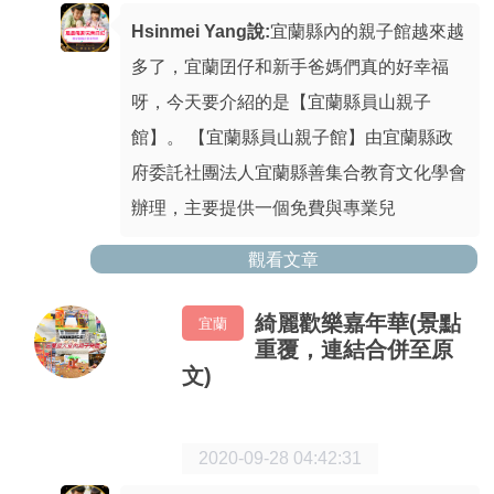
Hsinmei Yang說:
宜蘭縣內的親子館越來越
多了，宜蘭囝仔和新手爸媽們真的好幸福
呀，今天要介紹的是【宜蘭縣員山親子
館】。 【宜蘭縣員山親子館】由宜蘭縣政
府委託社團法人宜蘭縣善集合教育文化學會
辦理，主要提供一個免費與專業兒
觀看文章
綺麗歡樂嘉年華(景點
宜蘭
重覆，連結合併至原
文)
2020-09-28 04:42:31