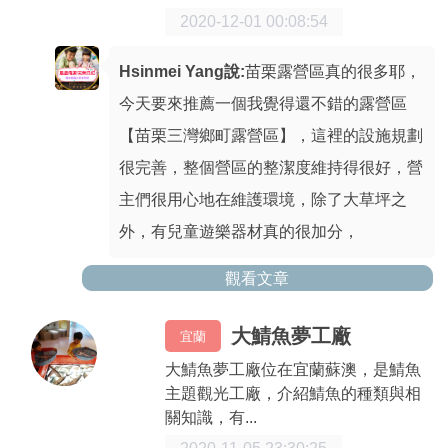
2020-12-01 00:08:54
Hsinmei Yang說:
苗栗露營區真的很多耶，
今天要來推薦一個我覺得還不錯的露營區
【苗栗三灣鄉町露營區】，這裡的設施規劃
很完善，整個營區的整潔度維持得很好，營
主們很用心地在維護環境，除了大草坪之
外，有兒童遊樂器材真的很加分，
觀看文章
大鯖魚夢工廠
宜蘭
大鯖魚夢工廠位在宜蘭蘇澳，是鯖魚
主題觀光工廠，介紹鯖魚的種類與相
關知識，有...