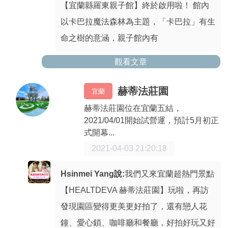
【宜蘭縣羅東親子館】終於啟用啦！ 館內
以卡巴拉魔法森林為主題，「卡巴拉」有生
命之樹的意涵，親子館內有
觀看文章
赫蒂法莊園
宜蘭
赫蒂法莊園位在宜蘭五結，
2021/04/01開始試營運，預計5月初正
式開幕...
2021-04-03 21:20:18
Hsinmei Yang說:
我們又來宜蘭超熱門景點
【HEALTDEVA 赫蒂法莊園】玩啦，再訪
發現園區變得更美更好拍了，還有戀人花
鐘、愛心鎖、咖啡廳和餐廳，好拍好玩又好