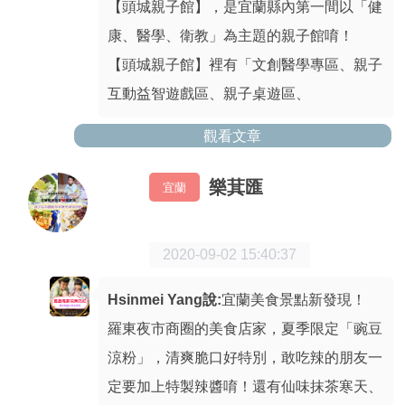
【頭城親子館】，是宜蘭縣內第一間以「健
康、醫學、衛教」為主題的親子館唷！
【頭城親子館】裡有「文創醫學專區、親子
互動益智遊戲區、親子桌遊區、
觀看文章
樂萁匯
宜蘭
2020-09-02 15:40:37
Hsinmei Yang說:
宜蘭美食景點新發現！
羅東夜市商圈的美食店家，夏季限定「豌豆
涼粉」，清爽脆口好特別，敢吃辣的朋友一
定要加上特製辣醬唷！還有仙味抹茶寒天、