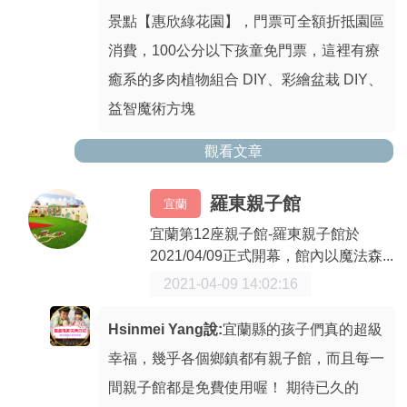
景點【惠欣綠花園】，門票可全額折抵園區
消費，100公分以下孩童免門票，這裡有療
癒系的多肉植物組合 DIY、彩繪盆栽 DIY、
益智魔術方塊
觀看文章
羅東親子館
宜蘭
宜蘭第12座親子館-羅東親子館於
2021/04/09正式開幕，館內以魔法森...
2021-04-09 14:02:16
Hsinmei Yang說:
宜蘭縣的孩子們真的超級
幸福，幾乎各個鄉鎮都有親子館，而且每一
間親子館都是免費使用喔！ 期待已久的