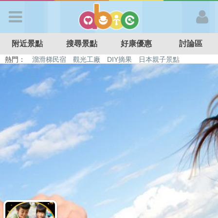
歡迎加入
附近景點
搜尋景點
好康優惠
討論區
APP登入
熱門：
溜滑梯民宿
觀光工廠
DIY摘果
日本親子景點
特色遊戲場
親子住房優惠
台北親子餐廳
溫泉泡湯SPA
首 頁
搜尋景點
好康優惠
最新消息
最新留言