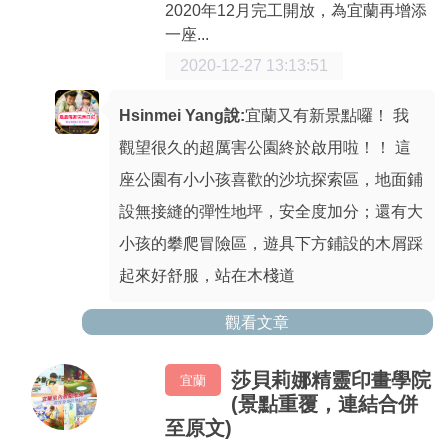
2020年12月完工開放，為宜蘭再增添
一座...
2020-12-27 13:13:51
Hsinmei Yang說:
宜蘭又有新景點囉！ 我
觀望很久的超厲害公園終於啟用啦！！ 這
座公園有小小孩喜歡的沙坑探索區，地面鋪
設無接縫的彈性地坪，安全度加分；還有大
小孩的攀爬冒險區，遊具下方鋪設的木屑踩
起來好舒服，站在木棧道
觀看文章
莎貝莉娜精靈印畫學院
宜蘭
(景點重覆，連結合併
至原文)