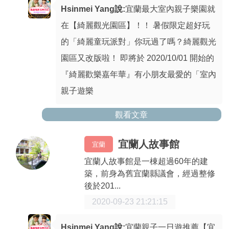
Hsinmei Yang說:
宜蘭最大室內親子樂園就
在【綺麗觀光園區】！！ 暑假限定超好玩
的「綺麗童玩派對」你玩過了嗎？綺麗觀光
園區又改版啦！ 即將於 2020/10/01 開始的
『綺麗歡樂嘉年華』有小朋友最愛的「室內
親子遊樂
觀看文章
宜蘭人故事館
宜蘭
宜蘭人故事館是一棟超過60年的建
築，前身為舊宜蘭縣議會，經過整修
後於201...
2020-09-23 21:21:15
Hsinmei Yang說:
宜蘭親子一日遊推薦【宜