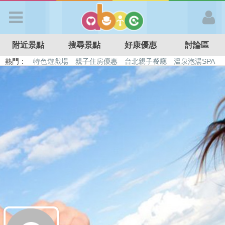
歡迎加入
附近景點
搜尋景點
好康優惠
討論區
APP登入
熱門：
特色遊戲場
親子住房優惠
台北親子餐廳
溫泉泡湯SPA
溜滑梯民宿
觀光工廠
DIY摘果
日本親子景點
首 頁
搜尋景點
好康優惠
最新消息
最新留言