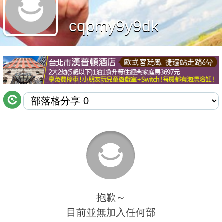
商家合作
cqpmy9y9dk
推薦景點
討論區
聯絡我們
APP下載
抱歉～
目前並無加入任何部