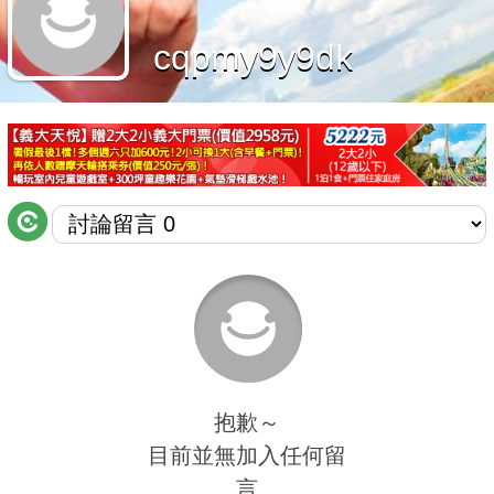
商家合作
cqpmy9y9dk
推薦景點
討論區
聯絡我們
APP下載
抱歉～
目前並無加入任何留
言