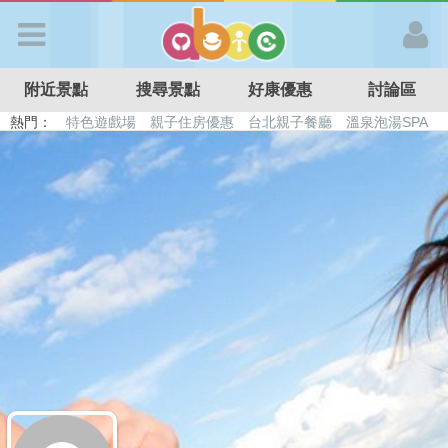
歡迎加入
附近景點
搜尋景點
好康優惠
討論區
APP登入
熱門：
特色遊戲場
親子住房優惠
台北親子餐廳
溫泉泡湯SPA
溜滑梯民宿
觀光工廠
DIY摘果
日本親子景點
首 頁
搜尋景點
好康優惠
最新消息
最新留言