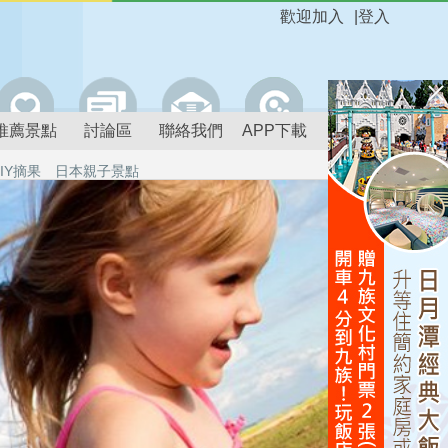
歡迎加入
|
登入
推薦景點
討論區
聯絡我們
APP下載
IY摘果
日本親子景點