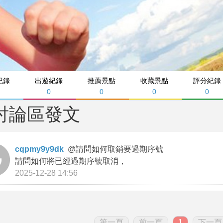
紀錄
出遊紀錄
推薦景點
收藏景點
評分紀錄
0
0
0
0
討論區發文
cqpmy9y9dk
@
請問如何取銷要過期序號
請問如何將已經過期序號取消，
2025-12-28 14:56
第一頁
前一頁
1
下一頁