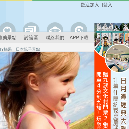
歡迎加入
|
登入
推薦景點
討論區
聯絡我們
APP下載
IY摘果
日本親子景點