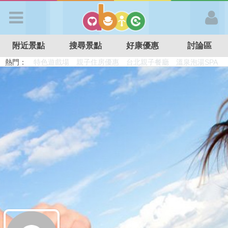
歡迎加入
附近景點
搜尋景點
好康優惠
討論區
APP登入
熱門：
溜滑梯民宿
觀光工廠
DIY摘果
日本親子景點
特色遊戲場
親子住房優惠
台北親子餐廳
溫泉泡湯SPA
首 頁
搜尋景點
好康優惠
最新消息
最新留言