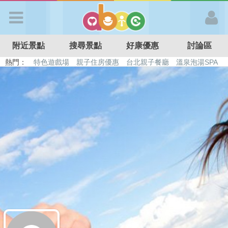
歡迎加入
附近景點
搜尋景點
好康優惠
討論區
APP登入
熱門：
特色遊戲場
親子住房優惠
台北親子餐廳
溫泉泡湯SPA
溜滑梯民宿
觀光工廠
DIY摘果
日本親子景點
首 頁
搜尋景點
好康優惠
最新消息
最新留言