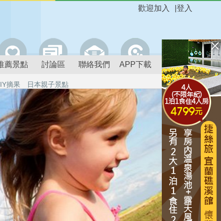
歡迎加入
|
登入
推薦景點
討論區
聯絡我們
APP下載
IY摘果
日本親子景點