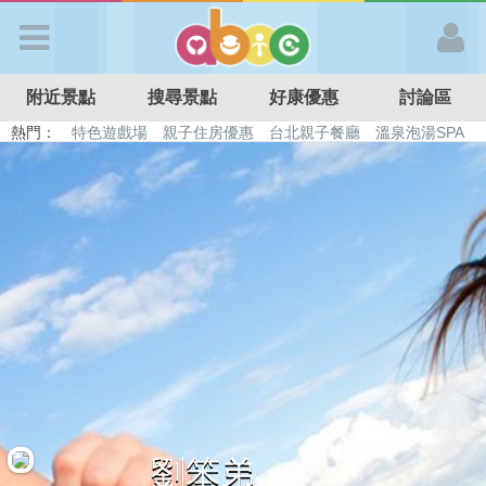
歡迎加入
附近景點
搜尋景點
好康優惠
討論區
APP登入
熱門：
特色遊戲場
親子住房優惠
台北親子餐廳
溫泉泡湯SPA
溜滑梯民宿
觀光工廠
DIY摘果
日本親子景點
首 頁
搜尋景點
好康優惠
最新消息
最新留言
劉笨弟