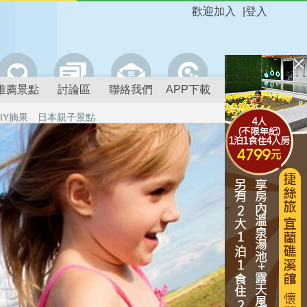
歡迎加入
|
登入
推薦景點
討論區
聯絡我們
APP下載
IY摘果
日本親子景點