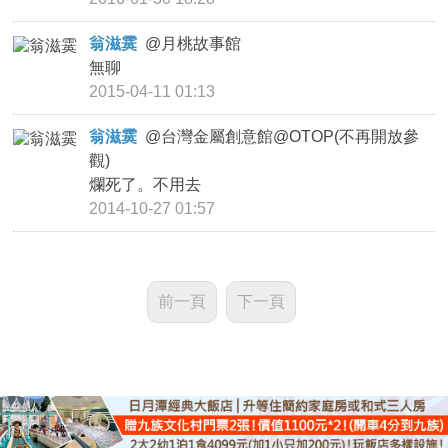
翁滋霙
@
月桃故事館
無聊
2015-04-11 01:13
翁滋霙
@
台灣金屬創意館@OTOP(不再開放參
觀)
爛死了。不用去
2014-10-27 01:57
前一頁
下一頁