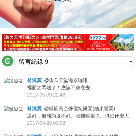
商家合作
推薦景點
討論區
聯絡我們
翁滋霙
@
傻瓜天堂海景咖啡
裡面太悶熱了！應該不會在去
APP下載
2017-05-09 22:46
翁滋霙
@
凱旋高空侏儸紀樂園(結束營業)
還好，服務態度不好。收錢收很快。也沒什麼人
2017-03-28 01:32