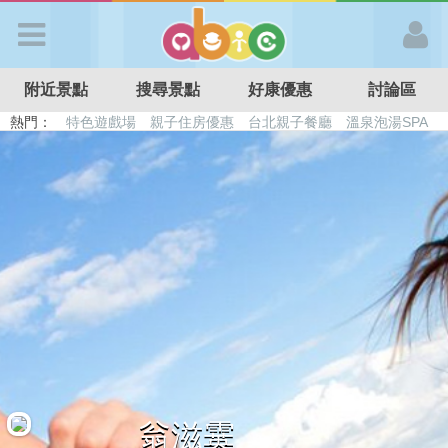
歡迎加入
附近景點
搜尋景點
好康優惠
討論區
APP登入
熱門：
特色遊戲場
親子住房優惠
台北親子餐廳
溫泉泡湯SPA
溜滑梯民宿
觀光工廠
DIY摘果
日本親子景點
首 頁
搜尋景點
好康優惠
最新消息
最新留言
翁滋霙