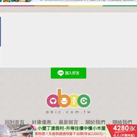
回到首頁
．
好康優惠
．
最新留言
．
關於我們
．
聯絡我們
部落格微件
．
商家合作
．
討論區
．
推薦景點
．
APP下載